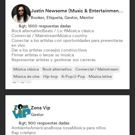
Justin Newsome (Music & Entertainment Executive | A&R, Artist Development & Partnerships | Applied AI & Systems Strategy)
Booker, Etiqueta, Gestor, Mentor
&gt; 1500 respuestas dadas
Rock alternativo
Beats / Lo-fi
Música clásica
Comercial / Mainstream
Música country
Conectar a los artistas con oportunidades para presentarse
en vivo
Dar a los artistas consejos constructivos
Firmar artistas o lanzar su música
Representar artistas y gestionar sus carreras.
Música clásica
Rock alternativo
Comercial / Mainstream
Música de cine
Hip-hop
K-Pop/J-Pop
Música latina
Pop Punk
Zona Vip
Gestor
&gt; 900 respuestas dadas
Ambiente
Americana
Bossa nova
Música para niños
Rap cristiano