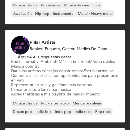
Música clásica
Bossa nova
Música de cine
Funk
Jazz fusión
Hip-hop
Instrumental
Metal / Heavy metal
Pillar Artists
Booker, Etiqueta, Gestor, Medios De Comunicación/Periodista, Mentor, Playlist Curator
&gt; 24300 respuestas dadas
Rock alternativo
Ambiente
Música brasileña
Música clásica
Música country
Dar a los artistas consejos constructivos
Escribir artículos
Conectar a los artistas con oportunidades para presentarse
en vivo
Representar artistas y gestionar sus carreras.
Firmar artistas o lanzar su música
Agregar artistas a mis playlists de mayor impacto
Música clásica
Rock alternativo
Música brasileña
Dream pop
Indie folk
Indie pop
Indie rock
Pop rock