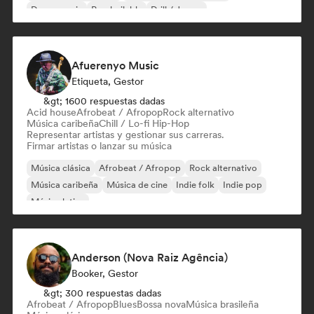
Dance music
Pop bailable
Drill / Jersey
Afuerenyo Music
Etiqueta, Gestor
&gt; 1600 respuestas dadas
Acid house
Afrobeat / Afropop
Rock alternativo
Música caribeña
Chill / Lo-fi Hip-Hop
Representar artistas y gestionar sus carreras.
Firmar artistas o lanzar su música
Música clásica
Afrobeat / Afropop
Rock alternativo
Música caribeña
Música de cine
Indie folk
Indie pop
Música latina
Anderson (Nova Raiz Agência)
Booker, Gestor
&gt; 300 respuestas dadas
Afrobeat / Afropop
Blues
Bossa nova
Música brasileña