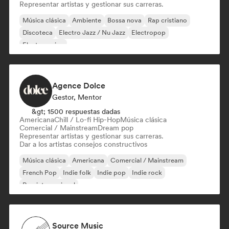
Representar artistas y gestionar sus carreras.
Música clásica
Ambiente
Bossa nova
Rap cristiano
Discoteca
Electro Jazz / Nu Jazz
Electropop
Electro swing
Agence Dolce
Gestor, Mentor
&gt; 1500 respuestas dadas
Americana
Chill / Lo-fi Hip-Hop
Música clásica
Comercial / Mainstream
Dream pop
Representar artistas y gestionar sus carreras.
Dar a los artistas consejos constructivos
Música clásica
Americana
Comercial / Mainstream
French Pop
Indie folk
Indie pop
Indie rock
Pop internacional
Source Music