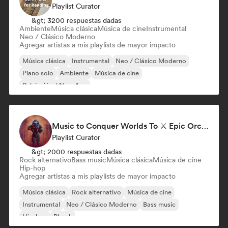
Playlist Curator
&gt; 3200 respuestas dadas
Ambiente
Música clásica
Música de cine
Instrumental
Neo / Clásico Moderno
Agregar artistas a mis playlists de mayor impacto
Música clásica
Instrumental
Neo / Clásico Moderno
Piano solo
Ambiente
Música de cine
Relajación / New Age
Music to Conquer Worlds To ⚔️ Epic Orchestral, Cinematic & Trailer Music
Playlist Curator
&gt; 2000 respuestas dadas
Rock alternativo
Bass music
Música clásica
Música de cine
Hip-hop
Agregar artistas a mis playlists de mayor impacto
Música clásica
Rock alternativo
Música de cine
Instrumental
Neo / Clásico Moderno
Bass music
Hip-hop
Phonk