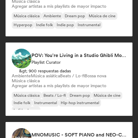
Música clásica
Agregar artistas a mis playlists de mayor impacto
Música clásica
Ambiente
Dream pop
Música de cine
Hyperpop
Indie folk
Indie pop
Instrumental
POV: You're Living in a Studio Ghibli Movie 🌱 Neo-Classical Piano & Dream Pop
Playlist Curator
&gt; 900 respuestas dadas
Ambiente
Música asiática
Beats / Lo-fi
Bossa nova
Música clásica
Agregar artistas a mis playlists de mayor impacto
Música clásica
Beats / Lo-fi
Dream pop
Música de cine
Indie folk
Instrumental
Hip-hop instrumental
Lofi bedroom
MNOMUSIC - SOFT PIANO and NEO-CLASSICAL