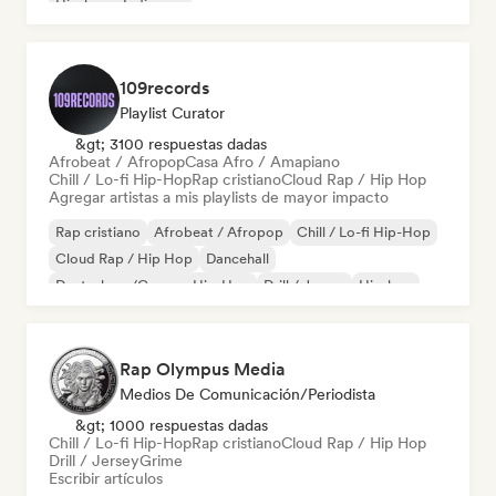
Hip-hop
Indie pop
109records
Playlist Curator
&gt; 3100 respuestas dadas
Afrobeat / Afropop
Casa Afro / Amapiano
Chill / Lo-fi Hip-Hop
Rap cristiano
Cloud Rap / Hip Hop
Agregar artistas a mis playlists de mayor impacto
Rap cristiano
Afrobeat / Afropop
Chill / Lo-fi Hip-Hop
Cloud Rap / Hip Hop
Dancehall
Deutschrap/German Hip-Hop
Drill / Jersey
Hip-hop
Rap Olympus Media
Medios De Comunicación/Periodista
&gt; 1000 respuestas dadas
Chill / Lo-fi Hip-Hop
Rap cristiano
Cloud Rap / Hip Hop
Drill / Jersey
Grime
Escribir artículos