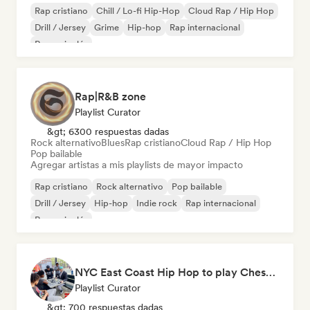
Rap cristiano
Chill / Lo-fi Hip-Hop
Cloud Rap / Hip Hop
Drill / Jersey
Grime
Hip-hop
Rap internacional
Rap en inglés
Rap|R&B zone
Playlist Curator
&gt; 6300 respuestas dadas
Rock alternativo
Blues
Rap cristiano
Cloud Rap / Hip Hop
Pop bailable
Agregar artistas a mis playlists de mayor impacto
Rap cristiano
Rock alternativo
Pop bailable
Drill / Jersey
Hip-hop
Indie rock
Rap internacional
Rap en inglés
NYC East Coast Hip Hop to play Chess to - Best BoomBap / Conscious Rap 2026 (Independent Rap Only)
Playlist Curator
&gt; 700 respuestas dadas