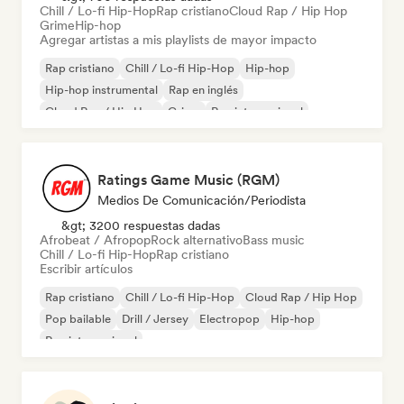
Chill / Lo-fi Hip-Hop
Rap cristiano
Cloud Rap / Hip Hop
Grime
Hip-hop
Agregar artistas a mis playlists de mayor impacto
Rap cristiano
Chill / Lo-fi Hip-Hop
Hip-hop
Hip-hop instrumental
Rap en inglés
Cloud Rap / Hip Hop
Grime
Rap internacional
Ratings Game Music (RGM)
Medios De Comunicación/Periodista
&gt; 3200 respuestas dadas
Afrobeat / Afropop
Rock alternativo
Bass music
Chill / Lo-fi Hip-Hop
Rap cristiano
Escribir artículos
Rap cristiano
Chill / Lo-fi Hip-Hop
Cloud Rap / Hip Hop
Pop bailable
Drill / Jersey
Electropop
Hip-hop
Rap internacional