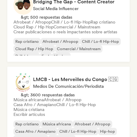
Bridging The Gap - Content Creator
Social Media Influencer
&gt; 500 respuestas dadas
Afrobeat / Afropop
Chill / Lo-fi Hip-Hop
Rap cristiano
Cloud Rap / Hip Hop
Comercial / Mainstream
Crear publicaciones o reels impactantes sobre artistas
Rap cristiano
Afrobeat / Afropop
Chill / Lo-fi Hip-Hop
Cloud Rap / Hip Hop
Comercial / Mainstream
Drill / Jersey
Funk
Hip-hop
LMCB - Les Merveilles du Congo 🇨🇬
Medios De Comunicación/Periodista
&gt; 3600 respuestas dadas
Música africana
Afrobeat / Afropop
Casa Afro / Amapiano
Chill / Lo-fi Hip-Hop
Música cristiana
Escribir artículos
Rap cristiano
Música africana
Afrobeat / Afropop
Casa Afro / Amapiano
Chill / Lo-fi Hip-Hop
Hip-hop