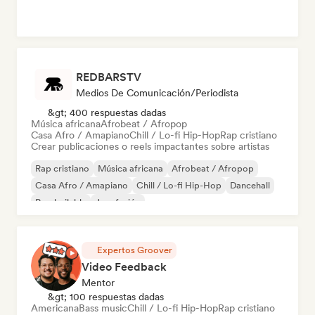
REDBARSTV
Medios De Comunicación/Periodista
&gt; 400 respuestas dadas
Música africana
Afrobeat / Afropop
Casa Afro / Amapiano
Chill / Lo-fi Hip-Hop
Rap cristiano
Crear publicaciones o reels impactantes sobre artistas
Rap cristiano
Música africana
Afrobeat / Afropop
Casa Afro / Amapiano
Chill / Lo-fi Hip-Hop
Dancehall
Pop bailable
Jazz fusión
Expertos Groover
Video Feedback
Mentor
&gt; 100 respuestas dadas
Americana
Bass music
Chill / Lo-fi Hip-Hop
Rap cristiano