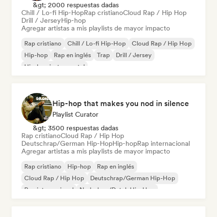
&gt; 2000 respuestas dadas
Chill / Lo-fi Hip-Hop
Rap cristiano
Cloud Rap / Hip Hop
Drill / Jersey
Hip-hop
Agregar artistas a mis playlists de mayor impacto
Rap cristiano
Chill / Lo-fi Hip-Hop
Cloud Rap / Hip Hop
Hip-hop
Rap en inglés
Trap
Drill / Jersey
Hip-hop instrumental
Hip-hop that makes you nod in silence
Playlist Curator
&gt; 3500 respuestas dadas
Rap cristiano
Cloud Rap / Hip Hop
Deutschrap/German Hip-Hop
Hip-hop
Rap internacional
Agregar artistas a mis playlists de mayor impacto
Rap cristiano
Hip-hop
Rap en inglés
Cloud Rap / Hip Hop
Deutschrap/German Hip-Hop
Rap internacional
Nederhop/Dutch Hip-Hop
Rap francés