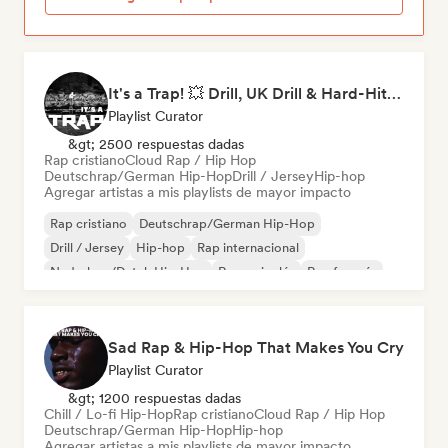
It's a Trap! 💥 Drill, UK Drill & Hard-Hitting Trap
Playlist Curator
&gt; 2500 respuestas dadas
Rap cristiano
Cloud Rap / Hip Hop
Deutschrap/German Hip-Hop
Drill / Jersey
Hip-hop
Agregar artistas a mis playlists de mayor impacto
Rap cristiano
Deutschrap/German Hip-Hop
Drill / Jersey
Hip-hop
Rap internacional
Nederhop/Dutch Hip-Hop
Rap en inglés
Rap francés
Sad Rap & Hip-Hop That Makes You Cry
Playlist Curator
&gt; 1200 respuestas dadas
Chill / Lo-fi Hip-Hop
Rap cristiano
Cloud Rap / Hip Hop
Deutschrap/German Hip-Hop
Hip-hop
Agregar artistas a mis playlists de mayor impacto