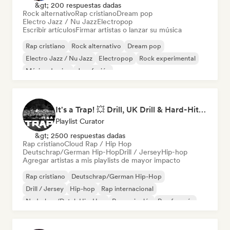
&gt; 200 respuestas dadas
Rock alternativo
Rap cristiano
Dream pop
Electro Jazz / Nu Jazz
Electropop
Escribir artículos
Firmar artistas o lanzar su música
Rap cristiano
Rock alternativo
Dream pop
Electro Jazz / Nu Jazz
Electropop
Rock experimental
Música de cine
Jazz fusión
It's a Trap! 💥 Drill, UK Drill & Hard-Hitting Trap
Playlist Curator
&gt; 2500 respuestas dadas
Rap cristiano
Cloud Rap / Hip Hop
Deutschrap/German Hip-Hop
Drill / Jersey
Hip-hop
Agregar artistas a mis playlists de mayor impacto
Rap cristiano
Deutschrap/German Hip-Hop
Drill / Jersey
Hip-hop
Rap internacional
Nederhop/Dutch Hip-Hop
Rap en inglés
Rap francés