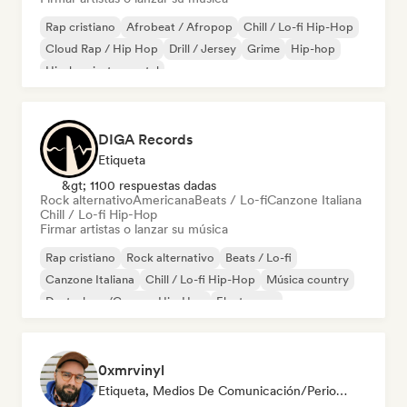
Rap cristiano
Afrobeat / Afropop
Chill / Lo-fi Hip-Hop
Cloud Rap / Hip Hop
Drill / Jersey
Grime
Hip-hop
Hip-hop instrumental
DIGA Records
Etiqueta
&gt; 1100 respuestas dadas
Rock alternativo
Americana
Beats / Lo-fi
Canzone Italiana
Chill / Lo-fi Hip-Hop
Firmar artistas o lanzar su música
Rap cristiano
Rock alternativo
Beats / Lo-fi
Canzone Italiana
Chill / Lo-fi Hip-Hop
Música country
Deutschrap/German Hip-Hop
Electropop
0xmrvinyl
Etiqueta, Medios De Comunicación/Periodista