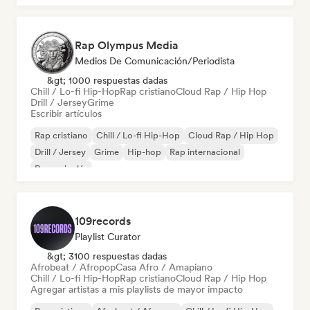
Rap Olympus Media
Medios De Comunicación/Periodista
&gt; 1000 respuestas dadas
Chill / Lo-fi Hip-Hop
Rap cristiano
Cloud Rap / Hip Hop
Drill / Jersey
Grime
Escribir artículos
Rap cristiano
Chill / Lo-fi Hip-Hop
Cloud Rap / Hip Hop
Drill / Jersey
Grime
Hip-hop
Rap internacional
Rap en inglés
109records
Playlist Curator
&gt; 3100 respuestas dadas
Afrobeat / Afropop
Casa Afro / Amapiano
Chill / Lo-fi Hip-Hop
Rap cristiano
Cloud Rap / Hip Hop
Agregar artistas a mis playlists de mayor impacto