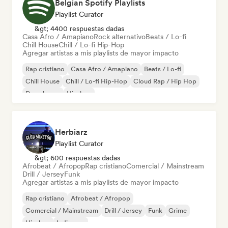
Belgian Spotify Playlists
Playlist Curator
&gt; 4400 respuestas dadas
Casa Afro / Amapiano
Rock alternativo
Beats / Lo-fi
Chill House
Chill / Lo-fi Hip-Hop
Agregar artistas a mis playlists de mayor impacto
Rap cristiano
Casa Afro / Amapiano
Beats / Lo-fi
Chill House
Chill / Lo-fi Hip-Hop
Cloud Rap / Hip Hop
Deep house
Hip-hop
Herbiarz
Playlist Curator
&gt; 600 respuestas dadas
Afrobeat / Afropop
Rap cristiano
Comercial / Mainstream
Drill / Jersey
Funk
Agregar artistas a mis playlists de mayor impacto
Rap cristiano
Afrobeat / Afropop
Comercial / Mainstream
Drill / Jersey
Funk
Grime
Hip-hop
Indie pop