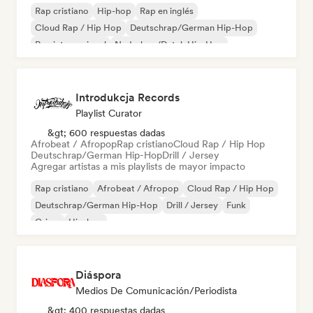
Rap cristiano
Hip-hop
Rap en inglés
Cloud Rap / Hip Hop
Deutschrap/German Hip-Hop
Rap internacional
Nederhop/Dutch Hip-Hop
Rap francés
Introdukcja Records
Playlist Curator
&gt; 600 respuestas dadas
Afrobeat / Afropop
Rap cristiano
Cloud Rap / Hip Hop
Deutschrap/German Hip-Hop
Drill / Jersey
Agregar artistas a mis playlists de mayor impacto
Rap cristiano
Afrobeat / Afropop
Cloud Rap / Hip Hop
Deutschrap/German Hip-Hop
Drill / Jersey
Funk
Grime
Hip-hop
Diáspora
Medios De Comunicación/Periodista
&gt; 400 respuestas dadas