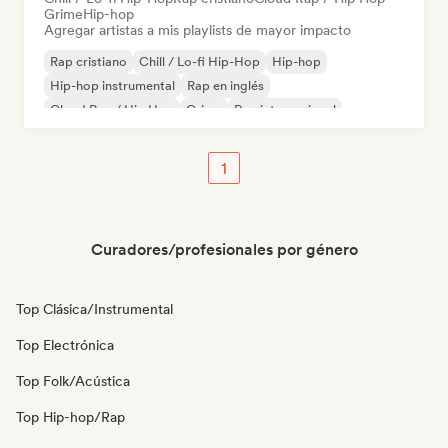
Grime
Hip-hop
Agregar artistas a mis playlists de mayor impacto
Rap cristiano
Chill / Lo-fi Hip-Hop
Hip-hop
Hip-hop instrumental
Rap en inglés
Cloud Rap / Hip Hop
Grime
Rap internacional
1
Curadores/profesionales por género
Top Clásica/Instrumental
Top Electrónica
Top Folk/Acústica
Top Hip-hop/Rap