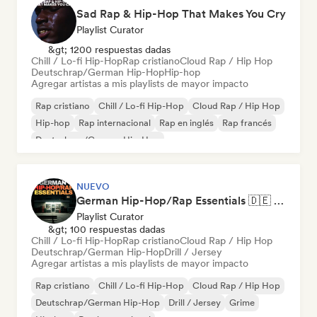
Sad Rap & Hip-Hop That Makes You Cry
Playlist Curator
&gt; 1200 respuestas dadas
Chill / Lo-fi Hip-Hop
Rap cristiano
Cloud Rap / Hip Hop
Deutschrap/German Hip-Hop
Hip-hop
Agregar artistas a mis playlists de mayor impacto
Rap cristiano
Chill / Lo-fi Hip-Hop
Cloud Rap / Hip Hop
Hip-hop
Rap internacional
Rap en inglés
Rap francés
Deutschrap/German Hip-Hop
NUEVO
German Hip-Hop/Rap Essentials 🇩🇪 Deutschrap, Cloud Rap & Trap
Playlist Curator
&gt; 100 respuestas dadas
Chill / Lo-fi Hip-Hop
Rap cristiano
Cloud Rap / Hip Hop
Deutschrap/German Hip-Hop
Drill / Jersey
Agregar artistas a mis playlists de mayor impacto
Rap cristiano
Chill / Lo-fi Hip-Hop
Cloud Rap / Hip Hop
Deutschrap/German Hip-Hop
Drill / Jersey
Grime