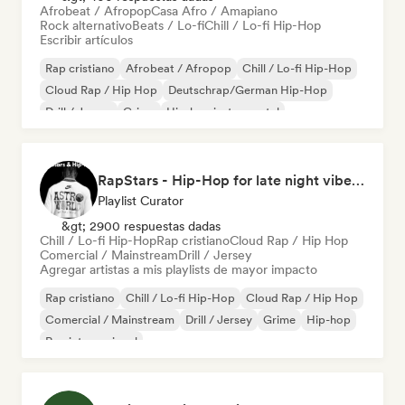
Afrobeat / Afropop
Casa Afro / Amapiano
Rock alternativo
Beats / Lo-fi
Chill / Lo-fi Hip-Hop
Escribir artículos
Rap cristiano
Afrobeat / Afropop
Chill / Lo-fi Hip-Hop
Cloud Rap / Hip Hop
Deutschrap/German Hip-Hop
Drill / Jersey
Grime
Hip-hop instrumental
RapStars - Hip-Hop for late night vibes (by Music Outsider)
Playlist Curator
&gt; 2900 respuestas dadas
Chill / Lo-fi Hip-Hop
Rap cristiano
Cloud Rap / Hip Hop
Comercial / Mainstream
Drill / Jersey
Agregar artistas a mis playlists de mayor impacto
Rap cristiano
Chill / Lo-fi Hip-Hop
Cloud Rap / Hip Hop
Comercial / Mainstream
Drill / Jersey
Grime
Hip-hop
Rap internacional