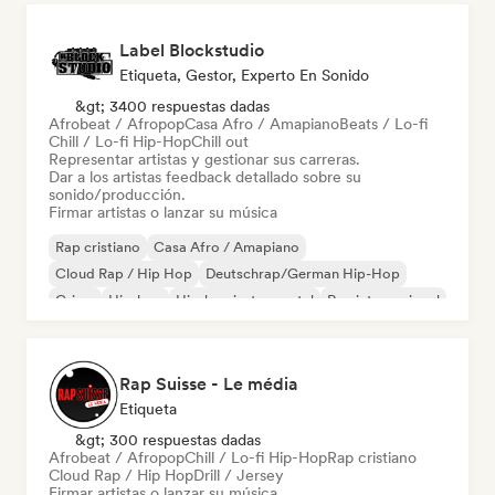
Label Blockstudio
Etiqueta, Gestor, Experto En Sonido
&gt; 3400 respuestas dadas
Afrobeat / Afropop
Casa Afro / Amapiano
Beats / Lo-fi
Chill / Lo-fi Hip-Hop
Chill out
Representar artistas y gestionar sus carreras.
Dar a los artistas feedback detallado sobre su
sonido/producción.
Firmar artistas o lanzar su música
Rap cristiano
Casa Afro / Amapiano
Cloud Rap / Hip Hop
Deutschrap/German Hip-Hop
Grime
Hip-hop
Hip-hop instrumental
Rap internacional
Rap Suisse - Le média
Etiqueta
&gt; 300 respuestas dadas
Afrobeat / Afropop
Chill / Lo-fi Hip-Hop
Rap cristiano
Cloud Rap / Hip Hop
Drill / Jersey
Firmar artistas o lanzar su música