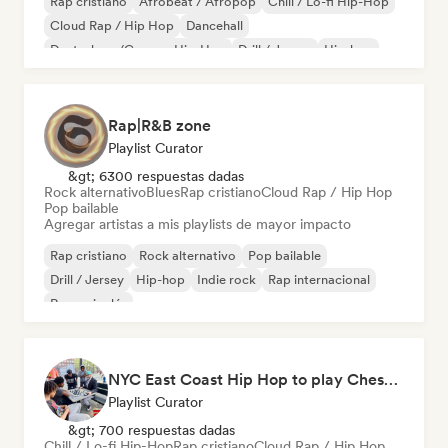
Rap cristiano
Afrobeat / Afropop
Chill / Lo-fi Hip-Hop
Cloud Rap / Hip Hop
Dancehall
Deutschrap/German Hip-Hop
Drill / Jersey
Hip-hop
Rap|R&B zone
Playlist Curator
&gt; 6300 respuestas dadas
Rock alternativo
Blues
Rap cristiano
Cloud Rap / Hip Hop
Pop bailable
Agregar artistas a mis playlists de mayor impacto
Rap cristiano
Rock alternativo
Pop bailable
Drill / Jersey
Hip-hop
Indie rock
Rap internacional
Rap en inglés
NYC East Coast Hip Hop to play Chess to - Best BoomBap / Conscious Rap 2026 (Independent Rap Only)
Playlist Curator
&gt; 700 respuestas dadas
Chill / Lo-fi Hip-Hop
Rap cristiano
Cloud Rap / Hip Hop