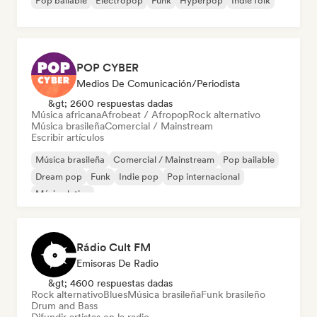
Pop bailable
Electropop
Funk
Hyperpop
Indie folk
POP CYBER
Medios De Comunicación/Periodista
&gt; 2600 respuestas dadas
Música africana
Afrobeat / Afropop
Rock alternativo
Música brasileña
Comercial / Mainstream
Escribir artículos
Música brasileña
Comercial / Mainstream
Pop bailable
Dream pop
Funk
Indie pop
Pop internacional
Música latina
Rádio Cult FM
Emisoras De Radio
&gt; 4600 respuestas dadas
Rock alternativo
Blues
Música brasileña
Funk brasileño
Drum and Bass