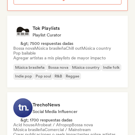
Tok Playlists
Playlist Curator
&gt; 7500 respuestas dadas
Bossa nova
Música brasileña
Chill out
Música country
Pop bailable
Agregar artistas a mis playlists de mayor impacto
Música brasileña
Bossa nova
Música country
Indie folk
Indie pop
Pop soul
R&B
Reggae
TrechoNews
Social Media Influencer
&gt; 1700 respuestas dadas
Acid house
Afrobeat / Afropop
Bossa nova
Música brasileña
Comercial / Mainstream
Crear publicaciones o reels impactantes sobre artistas