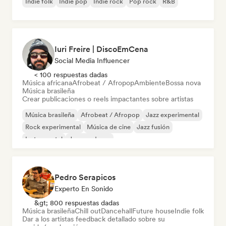
Indie folk
Indie pop
Indie rock
Pop rock
R&B
Iuri Freire | DiscoEmCena
Social Media Influencer
< 100 respuestas dadas
Música africana
Afrobeat / Afropop
Ambiente
Bossa nova
Música brasileña
Crear publicaciones o reels impactantes sobre artistas
Música brasileña
Afrobeat / Afropop
Jazz experimental
Rock experimental
Música de cine
Jazz fusión
Instrumental
Jazz moderno
Pedro Serapicos
Experto En Sonido
&gt; 800 respuestas dadas
Música brasileña
Chill out
Dancehall
Future house
Indie folk
Dar a los artistas feedback detallado sobre su