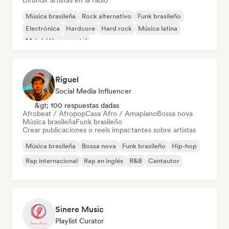
Difundir artistas en la radio
Música brasileña
Rock alternativo
Funk brasileño
Electrónica
Hardcore
Hard rock
Música latina
Metal / Heavy metal
Riguel
Social Media Influencer
&gt; 100 respuestas dadas
Afrobeat / Afropop
Casa Afro / Amapiano
Bossa nova
Música brasileña
Funk brasileño
Crear publicaciones o reels impactantes sobre artistas
Música brasileña
Bossa nova
Funk brasileño
Hip-hop
Rap internacional
Rap en inglés
R&B
Cantautor
Sinere Music
Playlist Curator