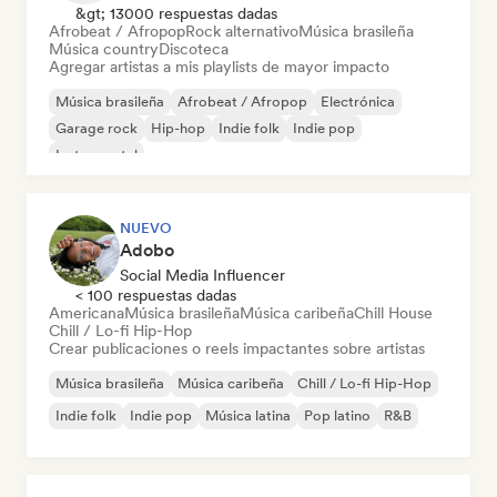
&gt; 13000 respuestas dadas
Afrobeat / Afropop
Rock alternativo
Música brasileña
Música country
Discoteca
Agregar artistas a mis playlists de mayor impacto
Música brasileña
Afrobeat / Afropop
Electrónica
Garage rock
Hip-hop
Indie folk
Indie pop
Instrumental
NUEVO
Adobo
Social Media Influencer
< 100 respuestas dadas
Americana
Música brasileña
Música caribeña
Chill House
Chill / Lo-fi Hip-Hop
Crear publicaciones o reels impactantes sobre artistas
Música brasileña
Música caribeña
Chill / Lo-fi Hip-Hop
Indie folk
Indie pop
Música latina
Pop latino
R&B