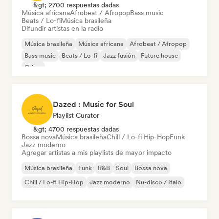
&gt; 2700 respuestas dadas
Música africana
Afrobeat / Afropop
Bass music
Beats / Lo-fi
Música brasileña
Difundir artistas en la radio
Música brasileña
Música africana
Afrobeat / Afropop
Bass music
Beats / Lo-fi
Jazz fusión
Future house
Grime
Dazed : Music for Soul
Playlist Curator
&gt; 4700 respuestas dadas
Bossa nova
Música brasileña
Chill / Lo-fi Hip-Hop
Funk
Jazz moderno
Agregar artistas a mis playlists de mayor impacto
Música brasileña
Funk
R&B
Soul
Bossa nova
Chill / Lo-fi Hip-Hop
Jazz moderno
Nu-disco / Italo