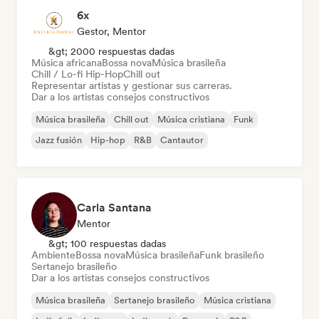
6x
Gestor, Mentor
&gt; 2000 respuestas dadas
Música africana
Bossa nova
Música brasileña
Chill / Lo-fi Hip-Hop
Chill out
Representar artistas y gestionar sus carreras.
Dar a los artistas consejos constructivos
Música brasileña
Chill out
Música cristiana
Funk
Jazz fusión
Hip-hop
R&B
Cantautor
Carla Santana
Mentor
&gt; 100 respuestas dadas
Ambiente
Bossa nova
Música brasileña
Funk brasileño
Sertanejo brasileño
Dar a los artistas consejos constructivos
Música brasileña
Sertanejo brasileño
Música cristiana