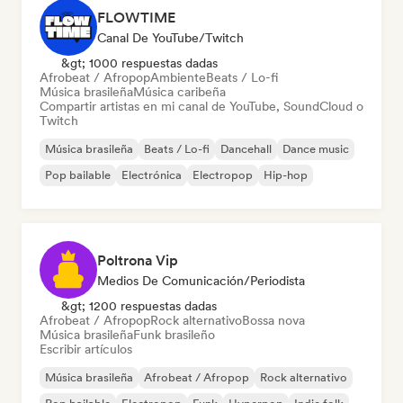
FLOWTIME
Canal De YouTube/Twitch
&gt; 1000 respuestas dadas
Afrobeat / Afropop
Ambiente
Beats / Lo-fi
Música brasileña
Música caribeña
Compartir artistas en mi canal de YouTube, SoundCloud o
Twitch
Música brasileña
Beats / Lo-fi
Dancehall
Dance music
Pop bailable
Electrónica
Electropop
Hip-hop
Poltrona Vip
Medios De Comunicación/Periodista
&gt; 1200 respuestas dadas
Afrobeat / Afropop
Rock alternativo
Bossa nova
Música brasileña
Funk brasileño
Escribir artículos
Música brasileña
Afrobeat / Afropop
Rock alternativo