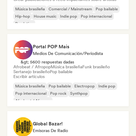
Música brasileña
Comercial / Mainstream
Pop bailable
Hip-hop
House music
Indie pop
Pop internacional
Pop latino
Portal POP Mais
Medios De Comunicación/Periodista
&gt; 5600 respuestas dadas
Afrobeat / Afropop
Música brasileña
Funk brasileño
Sertanejo brasileño
Pop bailable
Escribir artículos
Música brasileña
Pop bailable
Electropop
Indie pop
Pop internacional
Pop rock
Synthpop
Afrobeat / Afropop
Global Bazar!
Emisoras De Radio