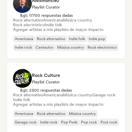
Alexmonti90
Playlist Curator
&gt; 17700 respuestas dadas
Rock alternativo
Americana
Música country
Rock electrónico
Indie folk
Agregar artistas a mis playlists de mayor impacto
Americana
Rock alternativo
Indie folk
Indie pop
Indie rock
Cantautor
Música country
Rock electrónico
Rock Culture
Playlist Curator
&gt; 2300 respuestas dadas
Rock alternativo
Americana
Música country
Garage rock
Indie folk
Agregar artistas a mis playlists de mayor impacto
Americana
Rock alternativo
Música country
Garage rock
Indie rock
Pop Punk
Pop rock
Post rock