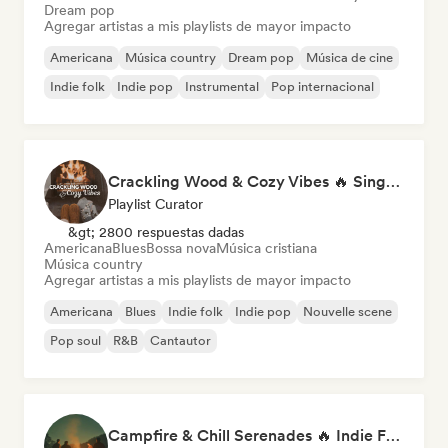
Dream pop
Agregar artistas a mis playlists de mayor impacto
Americana
Música country
Dream pop
Música de cine
Indie folk
Indie pop
Instrumental
Pop internacional
Crackling Wood & Cozy Vibes 🔥 Singer-Songwriter, Dream Pop & Bedroom Pop
Playlist Curator
&gt; 2800 respuestas dadas
Americana
Blues
Bossa nova
Música cristiana
Música country
Agregar artistas a mis playlists de mayor impacto
Americana
Blues
Indie folk
Indie pop
Nouvelle scene
Pop soul
R&B
Cantautor
Campfire & Chill Serenades 🔥 Indie Folk, Acoustic & Singer-Songwriter