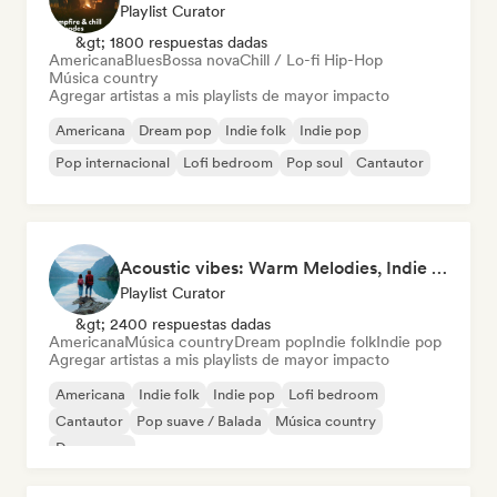
Playlist Curator
&gt; 1800 respuestas dadas
Americana
Blues
Bossa nova
Chill / Lo-fi Hip-Hop
Música country
Agregar artistas a mis playlists de mayor impacto
Americana
Dream pop
Indie folk
Indie pop
Pop internacional
Lofi bedroom
Pop soul
Cantautor
Acoustic vibes: Warm Melodies, Indie Folk & Singer-Songwriter 🏞️
Playlist Curator
&gt; 2400 respuestas dadas
Americana
Música country
Dream pop
Indie folk
Indie pop
Agregar artistas a mis playlists de mayor impacto
Americana
Indie folk
Indie pop
Lofi bedroom
Cantautor
Pop suave / Balada
Música country
Dream pop