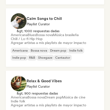
Calm Songs to Chill
Playlist Curator
&gt; 1000 respuestas dadas
Americana
Blues
Bossa nova
Música brasileña
Chill / Lo-fi Hip-Hop
Agregar artistas a mis playlists de mayor impacto
Americana
Bossa nova
Dream pop
Indie folk
Indie pop
R&B
Shoegaze
Cantautor
Relax & Good Vibes
Playlist Curator
&gt; 900 respuestas dadas
Americana
Bossa nova
Dream pop
Música de cine
Indie folk
Agregar artistas a mis playlists de mayor impacto