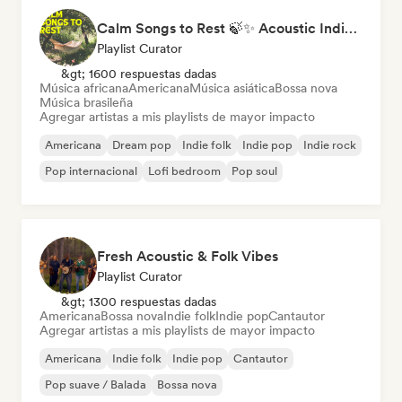
Calm Songs to Rest 🍃✨ Acoustic Indie Folk & Singer-Songwriter
Playlist Curator
&gt; 1600 respuestas dadas
Música africana
Americana
Música asiática
Bossa nova
Música brasileña
Agregar artistas a mis playlists de mayor impacto
Americana
Dream pop
Indie folk
Indie pop
Indie rock
Pop internacional
Lofi bedroom
Pop soul
Fresh Acoustic & Folk Vibes
Playlist Curator
&gt; 1300 respuestas dadas
Americana
Bossa nova
Indie folk
Indie pop
Cantautor
Agregar artistas a mis playlists de mayor impacto
Americana
Indie folk
Indie pop
Cantautor
Pop suave / Balada
Bossa nova