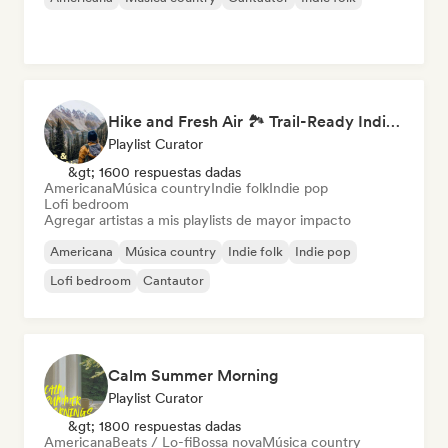
Hike and Fresh Air 🏞️ Trail-Ready Indie Folk & Acoustic
Playlist Curator
&gt; 1600 respuestas dadas
Americana
Música country
Indie folk
Indie pop
Lofi bedroom
Agregar artistas a mis playlists de mayor impacto
Americana
Música country
Indie folk
Indie pop
Lofi bedroom
Cantautor
Calm Summer Morning
Playlist Curator
&gt; 1800 respuestas dadas
Americana
Beats / Lo-fi
Bossa nova
Música country