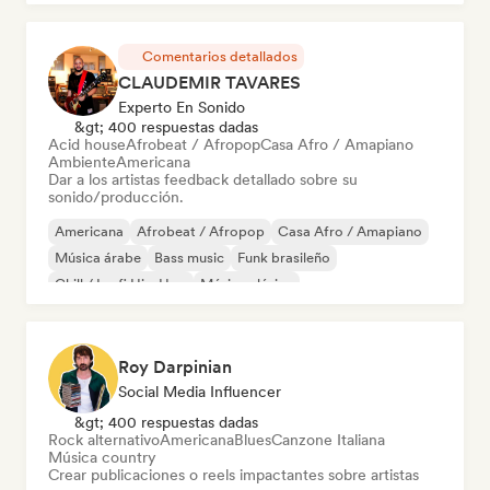
Comentarios detallados
CLAUDEMIR TAVARES
Experto En Sonido
&gt; 400 respuestas dadas
Acid house
Afrobeat / Afropop
Casa Afro / Amapiano
Ambiente
Americana
Dar a los artistas feedback detallado sobre su
sonido/producción.
Americana
Afrobeat / Afropop
Casa Afro / Amapiano
Música árabe
Bass music
Funk brasileño
Chill / Lo-fi Hip-Hop
Música clásica
Roy Darpinian
Social Media Influencer
&gt; 400 respuestas dadas
Rock alternativo
Americana
Blues
Canzone Italiana
Música country
Crear publicaciones o reels impactantes sobre artistas