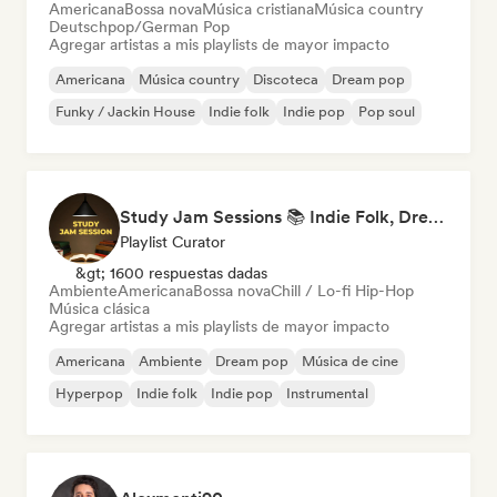
Americana
Bossa nova
Música cristiana
Música country
Deutschpop/German Pop
Agregar artistas a mis playlists de mayor impacto
Americana
Música country
Discoteca
Dream pop
Funky / Jackin House
Indie folk
Indie pop
Pop soul
Study Jam Sessions 📚 Indie Folk, Dream Pop & Singer-Songwriter
Playlist Curator
&gt; 1600 respuestas dadas
Ambiente
Americana
Bossa nova
Chill / Lo-fi Hip-Hop
Música clásica
Agregar artistas a mis playlists de mayor impacto
Americana
Ambiente
Dream pop
Música de cine
Hyperpop
Indie folk
Indie pop
Instrumental