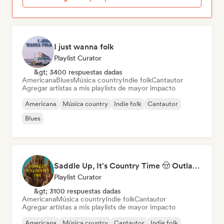
I just wanna folk
Playlist Curator
&gt; 3400 respuestas dadas
Americana
Blues
Música country
Indie folk
Cantautor
Agregar artistas a mis playlists de mayor impacto
Americana
Música country
Indie folk
Cantautor
Blues
Saddle Up, It's Country Time 🤠 Outlaw Country, Americana & Country Rock
Playlist Curator
&gt; 3100 respuestas dadas
Americana
Música country
Indie folk
Cantautor
Agregar artistas a mis playlists de mayor impacto
Americana
Música country
Cantautor
Indie folk