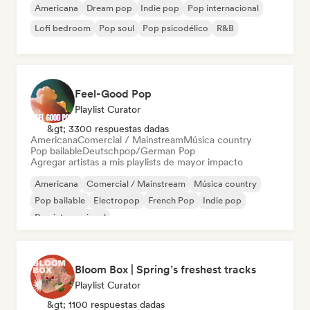
Americana
Dream pop
Indie pop
Pop internacional
Lofi bedroom
Pop soul
Pop psicodélico
R&B
Feel-Good Pop
Playlist Curator
&gt; 3300 respuestas dadas
Americana
Comercial / Mainstream
Música country
Pop bailable
Deutschpop/German Pop
Agregar artistas a mis playlists de mayor impacto
Americana
Comercial / Mainstream
Música country
Pop bailable
Electropop
French Pop
Indie pop
Pop internacional
Bloom Box | Spring’s freshest tracks
Playlist Curator
&gt; 1100 respuestas dadas