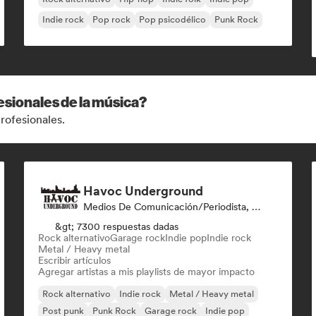
Indie rock
Pop rock
Pop psicodélico
Punk Rock
esionales de la música?
rofesionales.
Havoc Underground
Medios De Comunicación/Periodista, Playlist Curator
&gt; 7300 respuestas dadas
Rock alternativo
Garage rock
Indie pop
Indie rock
Metal / Heavy metal
Escribir artículos
Agregar artistas a mis playlists de mayor impacto
Rock alternativo
Indie rock
Metal / Heavy metal
Post punk
Punk Rock
Garage rock
Indie pop