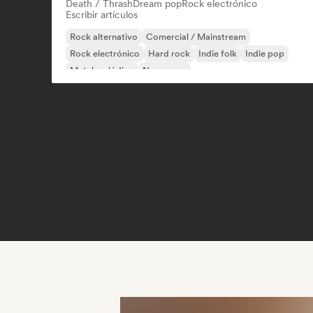
Death / Thrash
Dream pop
Rock electrónico
Escribir artículos
Rock alternativo
Comercial / Mainstream
Rock electrónico
Hard rock
Indie folk
Indie pop
Metal melódico
New wave