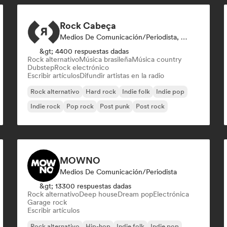
Rock Cabeça
Medios De Comunicación/Periodista, Emisoras De Radio
&gt; 4400 respuestas dadas
Rock alternativo
Música brasileña
Música country
Dubstep
Rock electrónico
Escribir artículos
Difundir artistas en la radio
Rock alternativo
Hard rock
Indie folk
Indie pop
Indie rock
Pop rock
Post punk
Post rock
MOWNO
Medios De Comunicación/Periodista
&gt; 13300 respuestas dadas
Rock alternativo
Deep house
Dream pop
Electrónica
Garage rock
Escribir artículos
Rock alternativo
Hip-hop
Indie folk
Indie pop