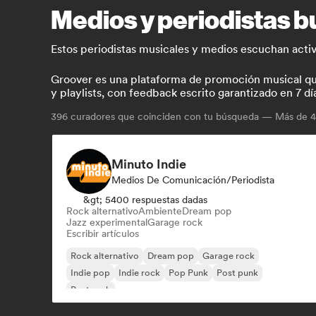
Medios y periodistas b
Estos periodistas musicales y medios escuchan acti
Groover es una plataforma de promoción musical que 
y playlists, con feedback escrito garantizado en 7 dí
396
curadores que coinciden con tu búsqueda — Más de 4.
Minuto Indie
Medios De Comunicación/Periodista
&gt; 5400 respuestas dadas
Rock alternativo
Ambiente
Dream pop
Jazz experimental
Garage rock
Escribir artículos
Rock alternativo
Dream pop
Garage rock
Indie pop
Indie rock
Pop Punk
Post punk
Post rock