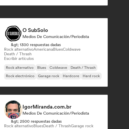
O SubSolo
Medios De Comunicación/Periodista
&gt; 1300 respuestas dadas
Rock alternativo
Americana
Blues
Coldwave
Death / Thrash
Escribir artículos
Rock alternativo
Blues
Coldwave
Death / Thrash
Rock electrónico
Garage rock
Hardcore
Hard rock
IgorMiranda.com.br
Medios De Comunicación/Periodista
&gt; 2500 respuestas dadas
Rock alternativo
Blues
Death / Thrash
Garage rock