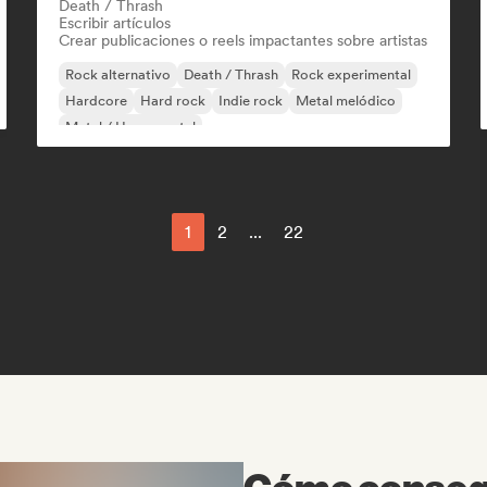
Death / Thrash
Escribir artículos
Crear publicaciones o reels impactantes sobre artistas
Rock alternativo
Death / Thrash
Rock experimental
Hardcore
Hard rock
Indie rock
Metal melódico
Metal / Heavy metal
1
2
...
22