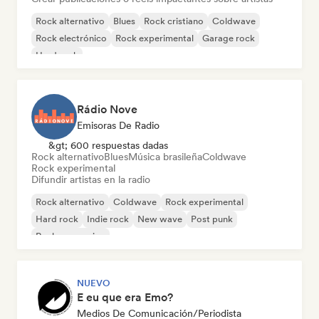
Rock alternativo
Blues
Rock cristiano
Coldwave
Rock electrónico
Rock experimental
Garage rock
Hard rock
Rádio Nove
Emisoras De Radio
&gt; 600 respuestas dadas
Rock alternativo
Blues
Música brasileña
Coldwave
Rock experimental
Difundir artistas en la radio
Rock alternativo
Coldwave
Rock experimental
Hard rock
Indie rock
New wave
Post punk
Rock progresivo
NUEVO
E eu que era Emo?
Medios De Comunicación/Periodista