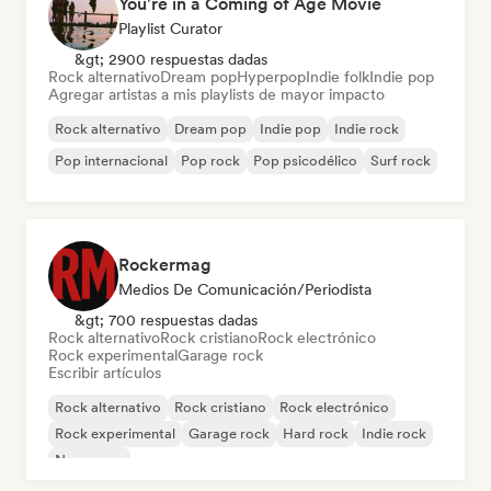
You're in a Coming of Age Movie
Playlist Curator
&gt; 2900 respuestas dadas
Rock alternativo
Dream pop
Hyperpop
Indie folk
Indie pop
Agregar artistas a mis playlists de mayor impacto
Rock alternativo
Dream pop
Indie pop
Indie rock
Pop internacional
Pop rock
Pop psicodélico
Surf rock
Rockermag
Medios De Comunicación/Periodista
&gt; 700 respuestas dadas
Rock alternativo
Rock cristiano
Rock electrónico
Rock experimental
Garage rock
Escribir artículos
Rock alternativo
Rock cristiano
Rock electrónico
Rock experimental
Garage rock
Hard rock
Indie rock
New wave