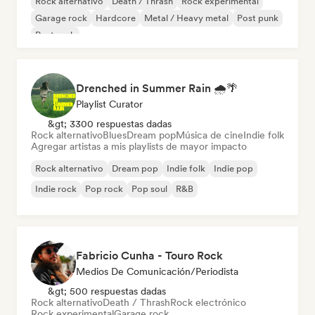
Rock alternativo
Death / Thrash
Rock experimental
Garage rock
Hardcore
Metal / Heavy metal
Post punk
Post rock
Drenched in Summer Rain 🌧️🌴
Playlist Curator
&gt; 3300 respuestas dadas
Rock alternativo
Blues
Dream pop
Música de cine
Indie folk
Agregar artistas a mis playlists de mayor impacto
Rock alternativo
Dream pop
Indie folk
Indie pop
Indie rock
Pop rock
Pop soul
R&B
Fabricio Cunha - Touro Rock
Medios De Comunicación/Periodista
&gt; 500 respuestas dadas
Rock alternativo
Death / Thrash
Rock electrónico
Rock experimental
Garage rock