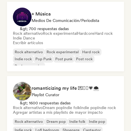
+ Música
Medios De Comunicación/Periodista
&gt; 700 respuestas dadas
Rock alternativo
Rock experimental
Hardcore
Hard rock
Indie Dance
Escribir artículos
Rock alternativo
Rock experimental
Hard rock
Indie rock
Pop Punk
Post punk
Post rock
Rock progresivo
romanticizing my life 💌🧚‍♀️💗🌨
Playlist Curator
&gt; 1600 respuestas dadas
Rock alternativo
Dream pop
Indie folk
Indie pop
Indie rock
Agregar artistas a mis playlists de mayor impacto
Rock alternativo
Dream pop
Indie folk
Indie pop
Indie rock
Lofi bedroom
Shoegaze
Cantautor