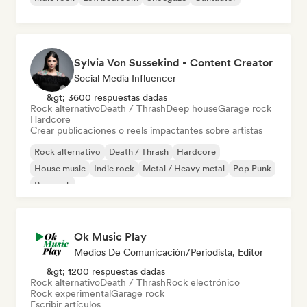
Sylvia Von Sussekind - Content Creator
Social Media Influencer
&gt; 3600 respuestas dadas
Rock alternativo
Death / Thrash
Deep house
Garage rock
Hardcore
Crear publicaciones o reels impactantes sobre artistas
Rock alternativo
Death / Thrash
Hardcore
House music
Indie rock
Metal / Heavy metal
Pop Punk
Pop rock
Ok Music Play
Medios De Comunicación/Periodista, Editor
&gt; 1200 respuestas dadas
Rock alternativo
Death / Thrash
Rock electrónico
Rock experimental
Garage rock
Escribir artículos