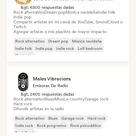
&gt; 6300 respuestas dadas
Rock alternativo
Dream pop
Música navideña
Indie folk
Indie pop
Compartir artistas en mi canal de YouTube, SoundCloud o
Twitch
Agregar artistas a mis playlists de mayor impacto
Rock alternativo
Dream pop
Música navideña
Indie folk
Indie pop
Indie rock
Lofi bedroom
Cantautor
Males Vibracions
Emisoras De Radio
&gt; 2400 respuestas dadas
Rock alternativo
Blues
Música country
Garage rock
Hard rock
Difundir artistas en la radio
Rock alternativo
Blues
Garage rock
Hard rock
Indie rock
Rock progresivo
Rock psicodélico
Punk Rock