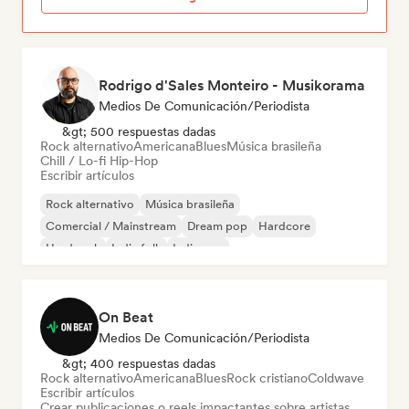
Rodrigo d'Sales Monteiro - Musikorama
Medios De Comunicación/Periodista
&gt; 500 respuestas dadas
Rock alternativo
Americana
Blues
Música brasileña
Chill / Lo-fi Hip-Hop
Escribir artículos
Rock alternativo
Música brasileña
Comercial / Mainstream
Dream pop
Hardcore
Hard rock
Indie folk
Indie pop
On Beat
Medios De Comunicación/Periodista
&gt; 400 respuestas dadas
Rock alternativo
Americana
Blues
Rock cristiano
Coldwave
Escribir artículos
Crear publicaciones o reels impactantes sobre artistas