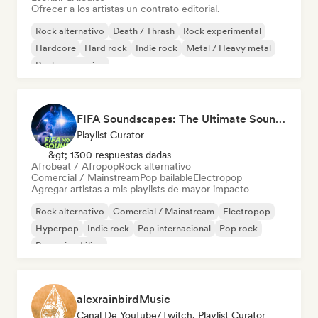
Ofrecer a los artistas un contrato editorial.
Rock alternativo
Death / Thrash
Rock experimental
Hardcore
Hard rock
Indie rock
Metal / Heavy metal
Rock progresivo
FIFA Soundscapes: The Ultimate Soundtrack ⚽️ Festival Indie, Electropop & Dance Anthems
Playlist Curator
&gt; 1300 respuestas dadas
Afrobeat / Afropop
Rock alternativo
Comercial / Mainstream
Pop bailable
Electropop
Agregar artistas a mis playlists de mayor impacto
Rock alternativo
Comercial / Mainstream
Electropop
Hyperpop
Indie rock
Pop internacional
Pop rock
Pop psicodélico
alexrainbirdMusic
Canal De YouTube/Twitch, Playlist Curator