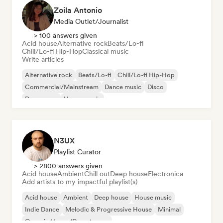
Zoila Antonio
Media Outlet/Journalist
> 100 answers given
Acid house
Alternative rock
Beats/Lo-fi
Chill/Lo-fi Hip-Hop
Classical music
Write articles
Alternative rock
Beats/Lo-fi
Chill/Lo-fi Hip-Hop
Commercial/Mainstream
Dance music
Disco
Dream pop
House music
N3UX
Playlist Curator
> 2800 answers given
Acid house
Ambient
Chill out
Deep house
Electronica
Add artists to my impactful playlist(s)
Acid house
Ambient
Deep house
House music
Indie Dance
Melodic & Progressive House
Minimal
Organic House/Downtempo