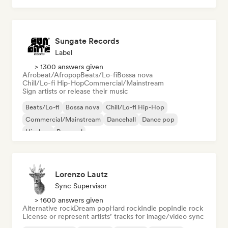
Sungate Records
Label
> 1300 answers given
Afrobeat/Afropop
Beats/Lo-fi
Bossa nova
Chill/Lo-fi Hip-Hop
Commercial/Mainstream
Sign artists or release their music
Beats/Lo-fi
Bossa nova
Chill/Lo-fi Hip-Hop
Commercial/Mainstream
Dancehall
Dance pop
Hip-hop
Pop soul
Lorenzo Lautz
Sync Supervisor
> 1600 answers given
Alternative rock
Dream pop
Hard rock
Indie pop
Indie rock
License or represent artists’ tracks for image/video sync