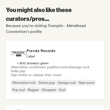
You might also like these
curators/pros...
Because you're visiting Tremplin - Metalhead
Convention's profile
Pravda Records
Label
> 800 answers given
Alternative rock
Dream pop
Electronica
Garage rock
Indie pop
Sign artists or release their music
Alternative rock
Dream pop
Garage rock
New wave
Pop soul
Reggae
Shoegaze
Soul