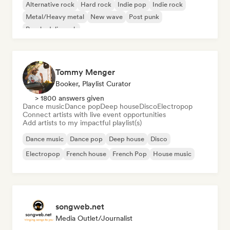
Alternative rock
Hard rock
Indie pop
Indie rock
Metal/Heavy metal
New wave
Post punk
Psychedelic rock
Tommy Menger
Booker, Playlist Curator
> 1800 answers given
Dance music
Dance pop
Deep house
Disco
Electropop
Connect artists with live event opportunities
Add artists to my impactful playlist(s)
Dance music
Dance pop
Deep house
Disco
Electropop
French house
French Pop
House music
songweb.net
Media Outlet/Journalist