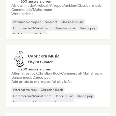
> 900 answers given
African music
Afrobeat/Afropop
Ambient
Classical music
Commercial/Mainstream
Write articles
Afrobeat/Afropop
Ambient
Classical music
Commercial/Mainstream
Country music
Dance pop
Drill/Jersey
Hip-hop
Capricorn Music
Playlist Curator
> 200 answers given
Alternative rock
Christian Rock
Commercial/Mainstream
Dance music
Dance pop
Add artists to my impactful playlist(s)
Alternative rock
Christian Rock
Commercial/Mainstream
Dance music
Dance pop
Dream pop
Electropop
House music