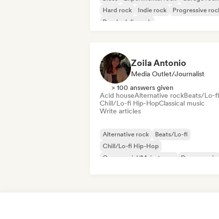
Hard rock
Indie rock
Progressive roc
Psychedelic rock
Rock & Roll/Classic Rock
Zoila Antonio
Media Outlet/Journalist
> 100 answers given
Acid house
Alternative rock
Beats/Lo-fi
Chill/Lo-fi Hip-Hop
Classical music
Write articles
Alternative rock
Beats/Lo-fi
Chill/Lo-fi Hip-Hop
Commercial/Mainstream
Dance music
Disco
Dream pop
House music