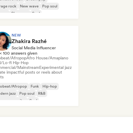
rage rock
New wave
Pop soul
ggae
Shoegaze
Soul
NEW
Zhakira Razhé
Social Media Influencer
< 100 answers given
obeat/Afropop
Afro House/Amapiano
ll/Lo-fi Hip-Hop
mercial/Mainstream
Experimental jazz
te impactful posts or reels about
sts
robeat/Afropop
Funk
Hip-hop
dern jazz
Pop soul
R&B
ger songwriter
Soul