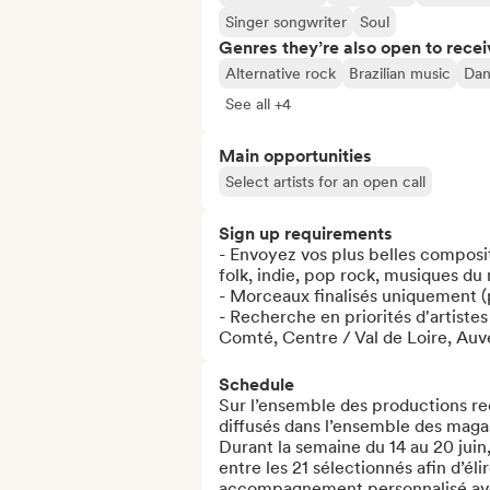
Singer songwriter
Soul
Genres they’re also open to recei
Alternative rock
Brazilian music
Dan
See all +4
Main opportunities
Select artists for an open call
Sign up requirements
- Envoyez vos plus belles compositi
folk, indie, pop rock, musiques d
- Morceaux finalisés uniquement (
- Recherche en priorités d'artiste
Comté, Centre / Val de Loire, Auve
Schedule
Sur l’ensemble des productions reçu
diffusés dans l’ensemble des magasi
Durant la semaine du 14 au 20 juin,
entre les 21 sélectionnés afin d’él
accompagnement personnalisé ave