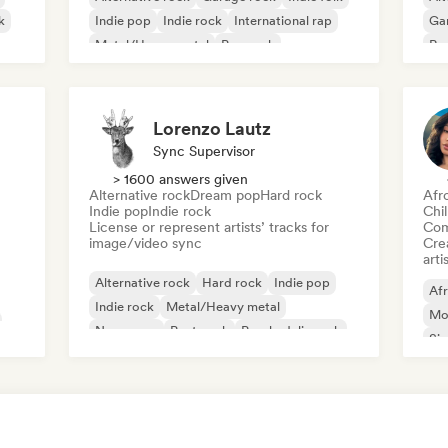
k
Indie pop
Indie rock
International rap
Ga
Metal/Heavy metal
Pop rock
Re
Lorenzo Lautz
Sync Supervisor
> 1600 answers given
Alternative rock
Dream pop
Hard rock
Afr
Indie pop
Indie rock
Chi
License or represent artists’ tracks for
Com
image/video sync
Crea
arti
Alternative rock
Hard rock
Indie pop
Af
Indie rock
Metal/Heavy metal
Mo
New wave
Post punk
Psychedelic rock
Sin