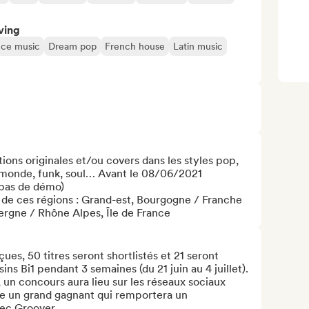
ving
ce music
Dream pop
French house
Latin music
ons originales et/ou covers dans les styles pop, 
u monde, funk, soul… Avant le 08/06/2021

pas de démo)

s de ces régions : Grand-est, Bourgogne / Franche 
rgne / Rhône Alpes, Île de France
es, 50 titres seront shortlistés et 21 seront 
ns Bi1 pendant 3 semaines (du 21 juin au 4 juillet). 
 un concours aura lieu sur les réseaux sociaux 
ire un grand gagnant qui remportera un 
c Groover. 
