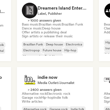
Dreamers Island Entertainment
Rob Tavaglione/Catalyst Recording
Label, Publisher
> 1000 answers given
Bass music
Brazilian music
Brazilian Funk
Bea
am
Dance music
Deep house
Clas
Offer artists a publishing deal
Add 
Sign artists or release their music
Hi
Brazilian Funk
Deep house
Electronica
olk
Ins
Electropop
Future house
Hip-hop
tal
Int
House music
Tech House
o
indie now
Media Outlet/Journalist
> 2400 answers given
Alternative rock
Electronic rock
Alte
Garage rock
Hip-hop
Indie folk
Gar
Write articles
Sign
Alternative rock
Garage rock
Indie folk
Alt