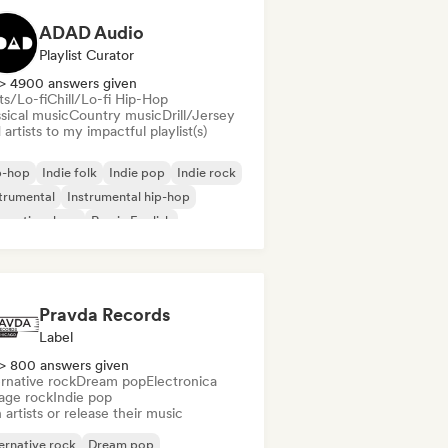
ADAD Audio
Playlist Curator
> 4900 answers given
ts/Lo-fi
Chill/Lo-fi Hip-Hop
sical music
Country music
Drill/Jersey
artists to my impactful playlist(s)
p-hop
Indie folk
Indie pop
Indie rock
trumental
Instrumental hip-hop
ernational rap
Rap in English
Pravda Records
Label
> 800 answers given
rnative rock
Dream pop
Electronica
age rock
Indie pop
 artists or release their music
ernative rock
Dream pop