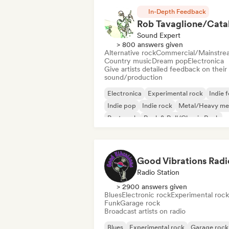
In-Depth Feedback
Sound Expert
> 800 answers given
Alternative rock
Commercial/Mainstre
Country music
Dream pop
Electronica
Give artists detailed feedback on their
sound/production
Electronica
Experimental rock
Indie f
Indie pop
Indie rock
Metal/Heavy me
Post punk
Rock & Roll/Classic Rock
Good Vibrations Radi
Radio Station
> 2900 answers given
Blues
Electronic rock
Experimental rock
Funk
Garage rock
Broadcast artists on radio
Blues
Experimental rock
Garage rock