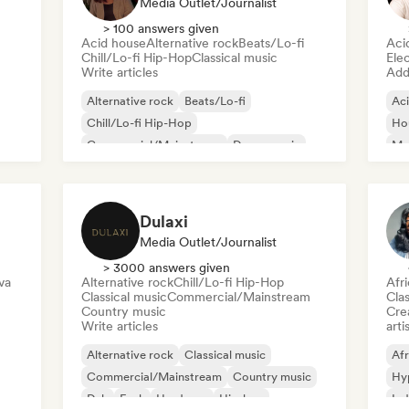
Media Outlet/Journalist
> 100 answers given
Acid house
Alternative rock
Beats/Lo-fi
Aci
Chill/Lo-fi Hip-Hop
Classical music
Ele
Write articles
Add 
Alternative rock
Beats/Lo-fi
Ac
Chill/Lo-fi Hip-Hop
Ho
Commercial/Mainstream
Dance music
Mel
Disco
Dream pop
House music
Or
Dulaxi
Media Outlet/Journalist
> 3000 answers given
va
Alternative rock
Chill/Lo-fi Hip-Hop
Afr
Classical music
Commercial/Mainstream
Clas
Country music
Crea
Write articles
arti
Alternative rock
Classical music
Afr
Commercial/Mainstream
Country music
Hy
Dub
Funk
Hardcore
Hip-hop
Ind