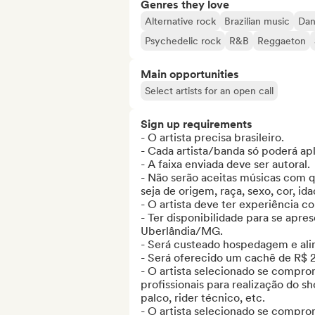
Genres they love
Alternative rock
Brazilian music
Dan
Psychedelic rock
R&B
Reggaeton
Main opportunities
Select artists for an open call
Sign up requirements
- O artista precisa brasileiro.

- Cada artista/banda só poderá apl
- A faixa enviada deve ser autoral.

- Não serão aceitas músicas com q
seja de origem, raça, sexo, cor, idad
- O artista deve ter experiência c
- Ter disponibilidade para se apr
Uberlândia/MG. 

- Será custeado hospedagem e ali
- Será oferecido um cachê de R$ 2.0
- O artista selecionado se compro
profissionais para realização do s
palco, rider técnico, etc.

- O artista selecionado se comprom