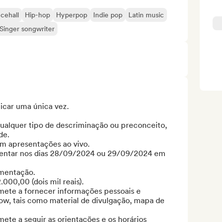
cehall
Hip-hop
Hyperpop
Indie pop
Latin music
Singer songwriter
icar uma única vez.

ualquer tipo de descriminação ou preconceito, 
e. 

om apresentações ao vivo.

esentar nos dias 28/09/2024 ou 29/09/2024 em 
mentação.

00,00 (dois mil reais).

mete a fornecer informações pessoais e 
how, tais como material de divulgação, mapa de 
ete a seguir as orientações e os horários 