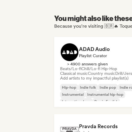
You might also like thes
Because you're visiting 🇧🇷🔥 Toque
ADAD Audio
Playlist Curator
> 4900 answers given
Beats/Lo-fi
Chill/Lo-fi Hip-Hop
Classical music
Country music
Drill/Jer
Add artists to my impactful playlist(s)
Hip-hop
Indie folk
Indie pop
Indie r
Instrumental
Instrumental hip-hop
International rap
Rap in English
Pravda Records