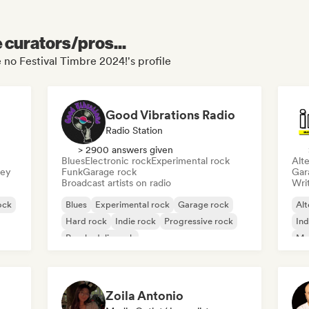
e curators/pros...
 no Festival Timbre 2024!'s profile
Good Vibrations Radio
Radio Station
> 2900 answers given
Blues
Electronic rock
Experimental rock
Alte
sey
Funk
Garage rock
Gar
Broadcast artists on radio
Writ
ock
Blues
Experimental rock
Garage rock
Alt
Hard rock
Indie rock
Progressive rock
Ind
Psychedelic rock
Me
Rock & Roll/Classic Rock
Zoila Antonio