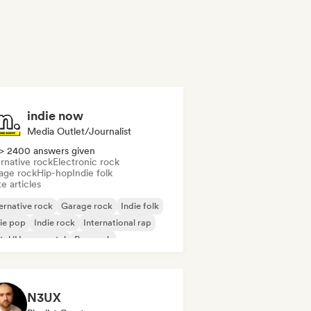
indie now
Media Outlet/Journalist
> 2400 answers given
rnative rock
Electronic rock
age rock
Hip-hop
Indie folk
e articles
ernative rock
Garage rock
Indie folk
ie pop
Indie rock
International rap
tal/Heavy metal
Pop rock
N3UX