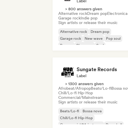
Label
> 800 answers given
Alternative rock
Dream pop
Electronica
Garage rock
Indie pop
Sign artists or release their music
Alternative rock
Dream pop
Garage rock
New wave
Pop soul
Reggae
Shoegaze
Soul
Sungate Records
Label
> 1300 answers given
Afrobeat/Afropop
Beats/Lo-fi
Bossa no
Chill/Lo-fi Hip-Hop
Commercial/Mainstream
Sign artists or release their music
Beats/Lo-fi
Bossa nova
Chill/Lo-fi Hip-Hop
Commercial/Mainstream
Dancehall