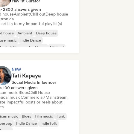
Playlist Curator
> 2800 answers given
d house
Ambient
Chill out
Deep house
ctronica
artists to my impactful playlist(s)
id house
Ambient
Deep house
use music
Indie Dance
odic & Progressive House
Minimal
ganic House/Downtempo
NEW
Tati Kapaya
Social Media Influencer
< 100 answers given
ican music
Blues
Chill House
sical music
Commercial/Mainstream
te impactful posts or reels about
sts
ican music
Blues
Film music
Funk
perpop
Indie Dance
Indie folk
ie pop