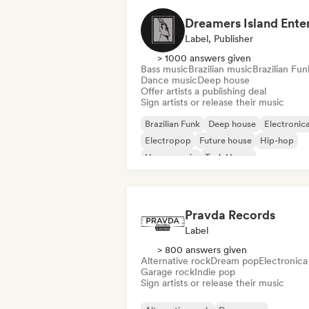
Label, Publisher
> 1000 answers given
Bass music
Brazilian music
Brazilian Fun
Dance music
Deep house
Offer artists a publishing deal
Sign artists or release their music
Brazilian Funk
Deep house
Electronic
Electropop
Future house
Hip-hop
House music
Tech House
Pravda Records
Label
> 800 answers given
Alternative rock
Dream pop
Electronica
Garage rock
Indie pop
Sign artists or release their music