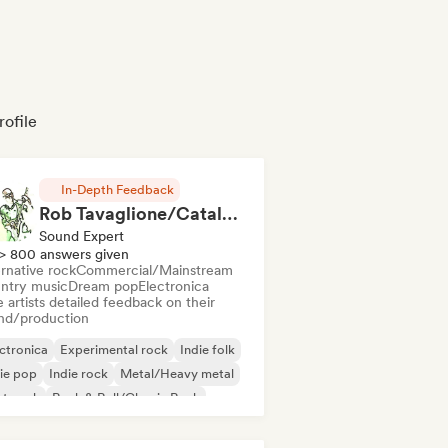
rofile
In-Depth Feedback
Rob Tavaglione/Catalyst Recording
Sound Expert
> 800 answers given
rnative rock
Commercial/Mainstream
ntry music
Dream pop
Electronica
 artists detailed feedback on their
nd/production
ctronica
Experimental rock
Indie folk
ie pop
Indie rock
Metal/Heavy metal
st punk
Rock & Roll/Classic Rock