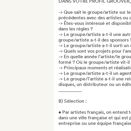
DANS VOTRE PROFIL GROOVER, M
-> Que sait le groupe/artiste sur l
précédentes avec des artistes ou de
-> Êtes-vous intéressé et disponib
dans les règles ?

-> Le groupe/artiste a-t-il une aut
groupe/artiste a-t-il des sponsors ?
-> Le groupe/artiste a-t-il sorti u
-> Quels sont vos projets pour l'an
-> En quelle année l'artiste/le grou
formé ? Où le groupe/artiste vit-il 
-> Principaux moments et réalisatio
-> Le groupe/artiste a-t-il un agen
-> Le groupe/l'artiste a-t-il une re
disques, un distributeur ou un édit
__________

B) Sélection :

• Par artistes français, on entend t
dans une ville française et qui est p
entreprise ou une équipe française