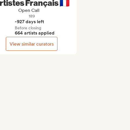
rtistes Français 🇫🇷
Open Call
189
-927 days left
Before closing
664 artists applied
View similar curators