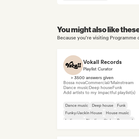
You might also like thes
Because you're visiting Programme d'é
Vokall Records
Playlist Curator
> 3500 answers given
Bossa nova
Commercial/Mainstream
Dance music
Deep house
Funk
Add artists to my impactful playlist(s)
Dance music
Deep house
Funk
Funky/Jackin House
House music
Indie pop
Nu-disco/Italo
Pop soul