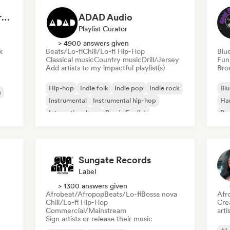
Dreamers Island Entertainment
ADAD Audio
Playlist Curator
> 4900 answers given
k
Beats/Lo-fi
Chill/Lo-fi Hip-Hop
Blu
Classical music
Country music
Drill/Jersey
Fun
Add artists to my impactful playlist(s)
Broa
Hip-hop
Indie folk
Indie pop
Indie rock
Blu
a
Instrumental
Instrumental hip-hop
Ha
International rap
Rap in English
Psy
Roc
Sungate Records
Label
> 1300 answers given
Afrobeat/Afropop
Beats/Lo-fi
Bossa nova
Afr
Chill/Lo-fi Hip-Hop
Crea
Commercial/Mainstream
arti
Sign artists or release their music