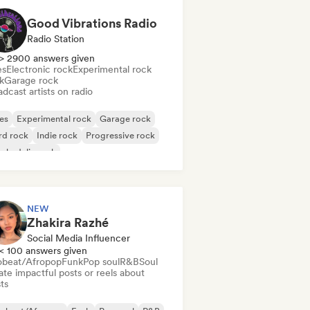
Good Vibrations Radio
Radio Station
> 2900 answers given
es
Electronic rock
Experimental rock
k
Garage rock
dcast artists on radio
es
Experimental rock
Garage rock
rd rock
Indie rock
Progressive rock
chedelic rock
k & Roll/Classic Rock
NEW
Zhakira Razhé
Social Media Influencer
< 100 answers given
obeat/Afropop
Funk
Pop soul
R&B
Soul
te impactful posts or reels about
sts