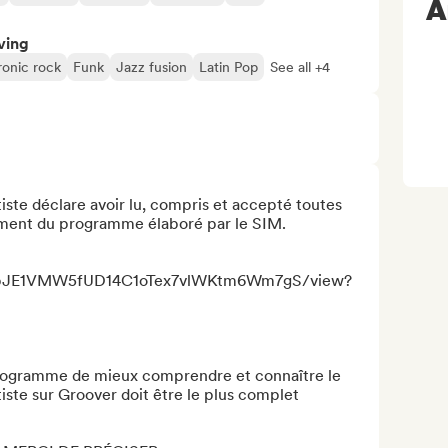
A
ving
ronic rock
Funk
Jazz fusion
Latin Pop
See all +4
ste déclare avoir lu, compris et accepté toutes 
ement du programme élaboré par le SIM. 

/d/1bJE1VMW5fUD14C1oTex7vlWKtm6Wm7gS/view?
programme de mieux comprendre et connaître le 
artiste sur Groover doit être le plus complet 