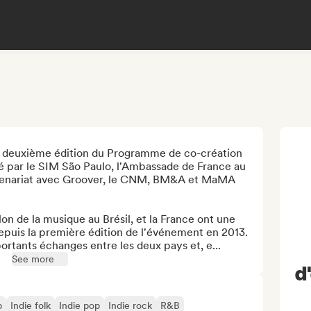
la deuxième édition du Programme de co-création 
é par le SIM São Paulo, l'Ambassade de France au 
partenariat avec Groover, le CNM, BM&A et MaMA 
on de la musique au Brésil, et la France ont une 
depuis la première édition de l'événement en 2013. 
ortants échanges entre les deux pays et, e...
See more
d
p
Indie folk
Indie pop
Indie rock
R&B