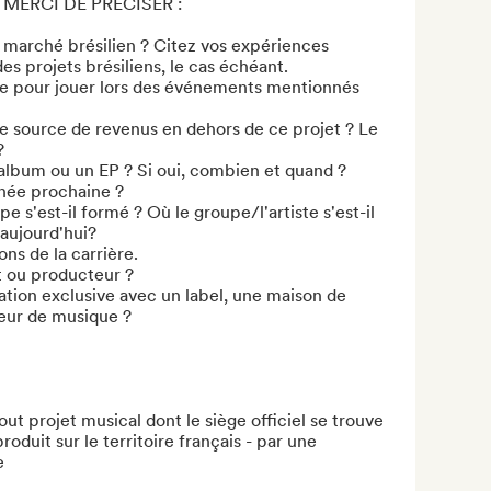
ERCI DE PRÉCISER :

e marché brésilien ? Citez vos expériences 
s projets brésiliens, le cas échéant.

le pour jouer lors des événements mentionnés 
re source de revenus en dehors de ce projet ? Le 


n album ou un EP ? Si oui, combien et quand ? 

née prochaine ?

pe s'est-il formé ? Où le groupe/l'artiste s'est-il 
aujourd'hui? 

ns de la carrière.

t ou producteur ? 

lation exclusive avec un label, une maison de 
eur de musique ?

out projet musical dont le siège officiel se trouve 
roduit sur le territoire français - par une 

