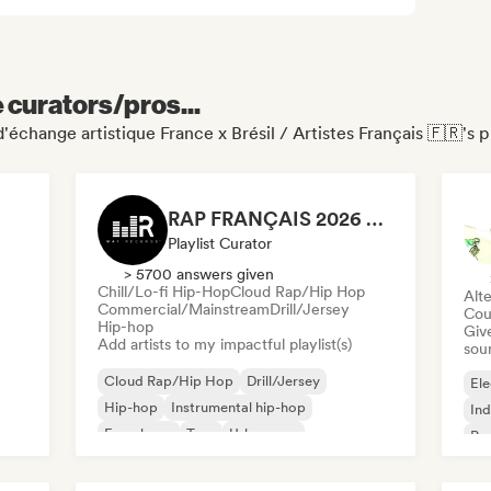
e curators/pros...
change artistique France x Brésil / Artistes Français 🇫🇷's p
RAP FRANÇAIS 2026 🔥🇫🇷 (Way Records)
Playlist Curator
> 5700 answers given
Chill/Lo-fi Hip-Hop
Cloud Rap/Hip Hop
Alte
Commercial/Mainstream
Drill/Jersey
Cou
Hip-hop
Give
Add artists to my impactful playlist(s)
sou
Cloud Rap/Hip Hop
Drill/Jersey
Ele
Hip-hop
Instrumental hip-hop
Ind
French rap
Trap
Urban pop
Po
Chill/Lo-fi Hip-Hop