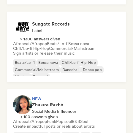
Sungate Records
Label
> 1300 answers given
Afrobeat/Afropop
Beats/Lo-fi
Bossa nova
Chill/Lo-fi Hip-Hop
Commercial/Mainstream
Sign artists or release their music
Beats/Lo-fi
Bossa nova
Chill/Lo-fi Hip-Hop
Commercial/Mainstream
Dancehall
Dance pop
Hip-hop
Pop soul
NEW
Zhakira Razhé
Social Media Influencer
< 100 answers given
Afrobeat/Afropop
Funk
Pop soul
R&B
Soul
Create impactful posts or reels about artists