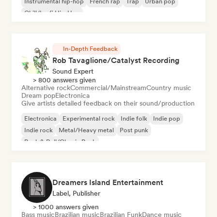
Instrumental hip-hop
French rap
Trap
Urban pop
Chill/Lo-fi Hip-Hop
In-Depth Feedback
Rob Tavaglione/Catalyst Recording
Sound Expert
> 800 answers given
Alternative rock
Commercial/Mainstream
Country music
Dream pop
Electronica
Give artists detailed feedback on their sound/production
Electronica
Experimental rock
Indie folk
Indie pop
Indie rock
Metal/Heavy metal
Post punk
Rock & Roll/Classic Rock
Dreamers Island Entertainment
Label, Publisher
> 1000 answers given
Bass music
Brazilian music
Brazilian Funk
Dance music