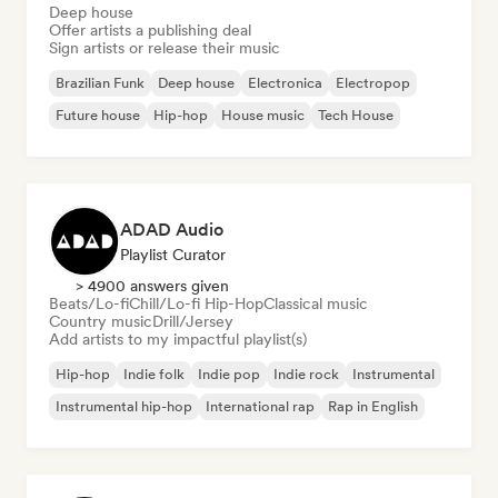
Deep house
Offer artists a publishing deal
Sign artists or release their music
Brazilian Funk
Deep house
Electronica
Electropop
Future house
Hip-hop
House music
Tech House
ADAD Audio
Playlist Curator
> 4900 answers given
Beats/Lo-fi
Chill/Lo-fi Hip-Hop
Classical music
Country music
Drill/Jersey
Add artists to my impactful playlist(s)
Hip-hop
Indie folk
Indie pop
Indie rock
Instrumental
Instrumental hip-hop
International rap
Rap in English