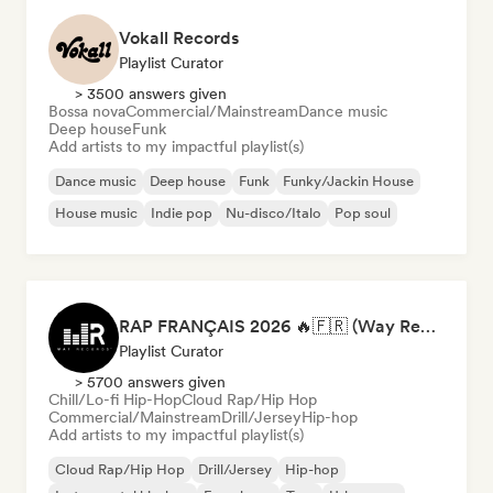
Vokall Records
Playlist Curator
> 3500 answers given
Bossa nova
Commercial/Mainstream
Dance music
Deep house
Funk
Add artists to my impactful playlist(s)
Dance music
Deep house
Funk
Funky/Jackin House
House music
Indie pop
Nu-disco/Italo
Pop soul
RAP FRANÇAIS 2026 🔥🇫🇷 (Way Records)
Playlist Curator
> 5700 answers given
Chill/Lo-fi Hip-Hop
Cloud Rap/Hip Hop
Commercial/Mainstream
Drill/Jersey
Hip-hop
Add artists to my impactful playlist(s)
Cloud Rap/Hip Hop
Drill/Jersey
Hip-hop