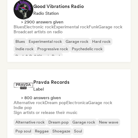
Good Vibrations Radio
Radio Station
> 2900 answers given
Blues
Electronic rock
Experimental rock
Funk
Garage rock
Broadcast artists on radio
Blues
Experimental rock
Garage rock
Hard rock
Indie rock
Progressive rock
Psychedelic rock
Rock & Roll/Classic Rock
Pravda Records
Label
> 800 answers given
Alternative rock
Dream pop
Electronica
Garage rock
Indie pop
Sign artists or release their music
Alternative rock
Dream pop
Garage rock
New wave
Pop soul
Reggae
Shoegaze
Soul