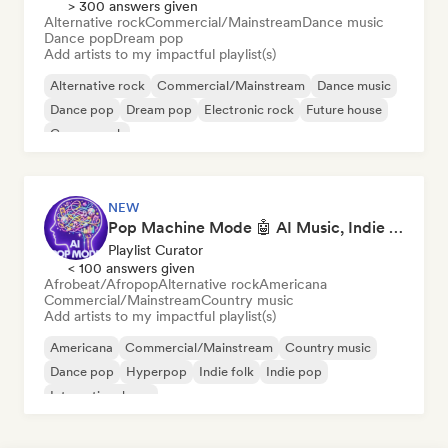
> 300 answers given
Alternative rock
Commercial/Mainstream
Dance music
Dance pop
Dream pop
Add artists to my impactful playlist(s)
Alternative rock
Commercial/Mainstream
Dance music
Dance pop
Dream pop
Electronic rock
Future house
Garage rock
NEW
Pop Machine Mode 🤖 AI Music, Indie Pop & Dream Pop
Playlist Curator
< 100 answers given
Afrobeat/Afropop
Alternative rock
Americana
Commercial/Mainstream
Country music
Add artists to my impactful playlist(s)
Americana
Commercial/Mainstream
Country music
Dance pop
Hyperpop
Indie folk
Indie pop
International pop