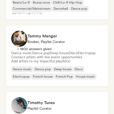
Beats/Lo-fi
Bossa nova
Chill/Lo-fi Hip-Hop
Commercial/Mainstream
Dancehall
Dance pop
Hip-hop
Pop soul
Tommy Menger
Booker, Playlist Curator
> 1800 answers given
Dance music
Dance pop
Deep house
Disco
Electropop
Connect artists with live event opportunities
Add artists to my impactful playlist(s)
Dance music
Dance pop
Deep house
Disco
Electropop
French house
French Pop
House music
Timothy Tunes
Playlist Curator