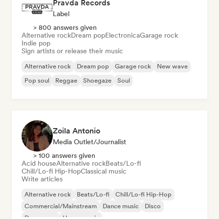
Pravda Records
Label
> 800 answers given
Alternative rock
Dream pop
Electronica
Garage rock
Indie pop
Sign artists or release their music
Alternative rock
Dream pop
Garage rock
New wave
Pop soul
Reggae
Shoegaze
Soul
Zoila Antonio
Media Outlet/Journalist
> 100 answers given
Acid house
Alternative rock
Beats/Lo-fi
Chill/Lo-fi Hip-Hop
Classical music
Write articles
Alternative rock
Beats/Lo-fi
Chill/Lo-fi Hip-Hop
Commercial/Mainstream
Dance music
Disco
Dream pop
House music