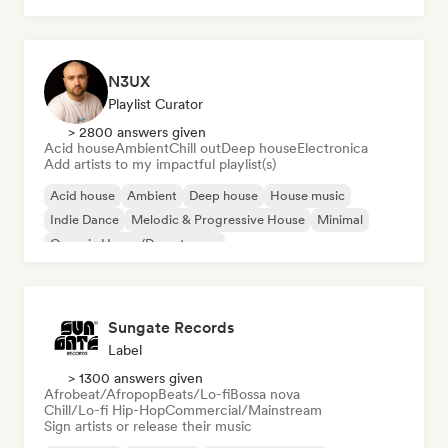
N3UX
Playlist Curator
> 2800 answers given
Acid house
Ambient
Chill out
Deep house
Electronica
Add artists to my impactful playlist(s)
Acid house
Ambient
Deep house
House music
Indie Dance
Melodic & Progressive House
Minimal
Organic House/Downtempo
Sungate Records
Label
> 1300 answers given
Afrobeat/Afropop
Beats/Lo-fi
Bossa nova
Chill/Lo-fi Hip-Hop
Commercial/Mainstream
Sign artists or release their music