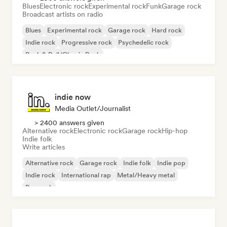
Blues
Electronic rock
Experimental rock
Funk
Garage rock
Broadcast artists on radio
Blues
Experimental rock
Garage rock
Hard rock
Indie rock
Progressive rock
Psychedelic rock
Rock & Roll/Classic Rock
indie now
Media Outlet/Journalist
> 2400 answers given
Alternative rock
Electronic rock
Garage rock
Hip-hop
Indie folk
Write articles
Alternative rock
Garage rock
Indie folk
Indie pop
Indie rock
International rap
Metal/Heavy metal
Pop rock