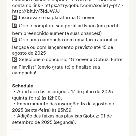
conta no link - https://try.qobuz.com/society-pt/ - 
http://bit.ly/3IdJWJJ

2️⃣ Inscreva-se na plataforma Groover

3️⃣ Crie e complete seu perfil artístico (um perfil 
bem preenchido aumenta suas chances!)

4️⃣ Crie uma campanha com uma faixa autoral já 
lançada ou com lançamento previsto até 15 de 
agosto de 2025

5️⃣ Selecione o concurso: “Groover x Qobuz: Entre 
na Playlist” (envio gratuito) e finalize sua 
campanha!
Schedule
・Abertura das inscrições: 17 de julho de 2025 
(quinta-feira) às 12h00.

・Encerramento das inscriçõe: 15 de agosto de 
2025 (sexta-feira) às 23h59.

・Adição das faixas nas playlists Qobuz: 01 de 
setembro de 2025 (segunda).

____
