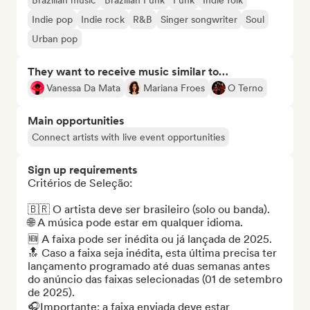
Brazilian music
Brazilian Funk
Funk
Indie folk
Indie pop
Indie rock
R&B
Singer songwriter
Soul
Urban pop
They want to receive music similar to…
Vanessa Da Mata
Mariana Froes
O Terno
Main opportunities
Connect artists with live event opportunities
Sign up requirements
Critérios de Seleção: 

🇧🇷 O artista deve ser brasileiro (solo ou banda).

🌐 A música pode estar em qualquer idioma.

🆕 A faixa pode ser inédita ou já lançada de 2025.

🔝 Caso a faixa seja inédita, esta última precisa ter 
lançamento programado até duas semanas antes 
do anúncio das faixas selecionadas (01 de setembro 
de 2025).

🎧Importante: a faixa enviada deve estar 