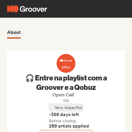
About
🎧 Entre na playlist com a
Groover e a Qobuz
Open Call
12k
Very impactful
-358 days left
Before closing
289 artists applied