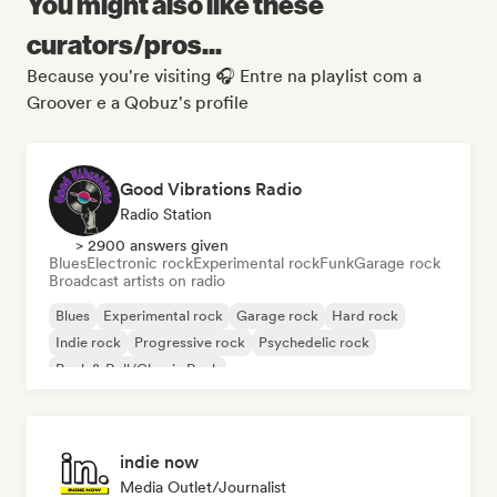
You might also like these
curators/pros...
Because you're visiting 🎧 Entre na playlist com a
Groover e a Qobuz's profile
Good Vibrations Radio
Radio Station
> 2900 answers given
Blues
Electronic rock
Experimental rock
Funk
Garage rock
Broadcast artists on radio
Blues
Experimental rock
Garage rock
Hard rock
Indie rock
Progressive rock
Psychedelic rock
Rock & Roll/Classic Rock
indie now
Media Outlet/Journalist