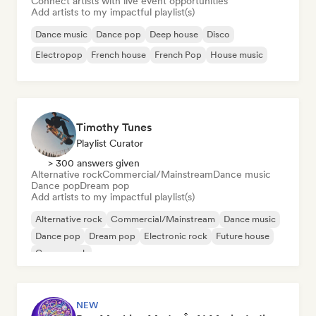
Connect artists with live event opportunities
Add artists to my impactful playlist(s)
Dance music
Dance pop
Deep house
Disco
Electropop
French house
French Pop
House music
Timothy Tunes
Playlist Curator
> 300 answers given
Alternative rock
Commercial/Mainstream
Dance music
Dance pop
Dream pop
Add artists to my impactful playlist(s)
Alternative rock
Commercial/Mainstream
Dance music
Dance pop
Dream pop
Electronic rock
Future house
Garage rock
NEW