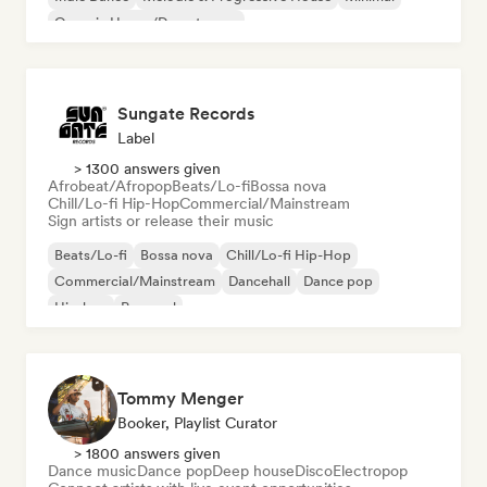
Organic House/Downtempo
Sungate Records
Label
> 1300 answers given
Afrobeat/Afropop
Beats/Lo-fi
Bossa nova
Chill/Lo-fi Hip-Hop
Commercial/Mainstream
Sign artists or release their music
Beats/Lo-fi
Bossa nova
Chill/Lo-fi Hip-Hop
Commercial/Mainstream
Dancehall
Dance pop
Hip-hop
Pop soul
Tommy Menger
Booker, Playlist Curator
> 1800 answers given
Dance music
Dance pop
Deep house
Disco
Electropop