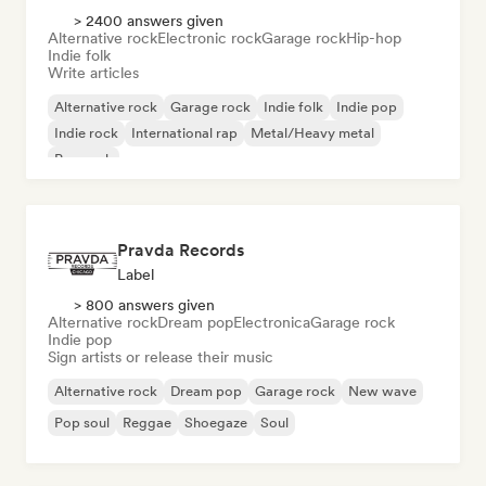
> 2400 answers given
Alternative rock
Electronic rock
Garage rock
Hip-hop
Indie folk
Write articles
Alternative rock
Garage rock
Indie folk
Indie pop
Indie rock
International rap
Metal/Heavy metal
Pop rock
Pravda Records
Label
> 800 answers given
Alternative rock
Dream pop
Electronica
Garage rock
Indie pop
Sign artists or release their music
Alternative rock
Dream pop
Garage rock
New wave
Pop soul
Reggae
Shoegaze
Soul