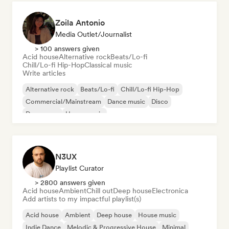
Zoila Antonio
Media Outlet/Journalist
> 100 answers given
Acid house
Alternative rock
Beats/Lo-fi
Chill/Lo-fi Hip-Hop
Classical music
Write articles
Alternative rock
Beats/Lo-fi
Chill/Lo-fi Hip-Hop
Commercial/Mainstream
Dance music
Disco
Dream pop
House music
N3UX
Playlist Curator
> 2800 answers given
Acid house
Ambient
Chill out
Deep house
Electronica
Add artists to my impactful playlist(s)
Acid house
Ambient
Deep house
House music
Indie Dance
Melodic & Progressive House
Minimal