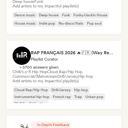
Deep house
Funk
Add artists to my impactful playlist(s)
Dance music
Deep house
Funk
Funky/Jackin House
House music
Indie pop
Nu-disco/Italo
Pop soul
RAP FRANÇAIS 2026 🔥🇫🇷 (Way Records)
Playlist Curator
> 5700 answers given
Chill/Lo-fi Hip-Hop
Cloud Rap/Hip Hop
Commercial/Mainstream
Drill/Jersey
Hip-hop
Add artists to my impactful playlist(s)
Cloud Rap/Hip Hop
Drill/Jersey
Hip-hop
Instrumental hip-hop
French rap
Trap
Urban pop
Chill/Lo-fi Hip-Hop
In-Depth Feedback