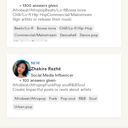
> 1300 answers given
Afrobeat/Afropop
Beats/Lo-fi
Bossa nova
Chill/Lo-fi Hip-Hop
Commercial/Mainstream
Sign artists or release their music
Beats/Lo-fi
Bossa nova
Chill/Lo-fi Hip-Hop
Commercial/Mainstream
Dancehall
Dance pop
Hip-hop
Pop soul
NEW
Zhakira Razhé
Social Media Influencer
< 100 answers given
Afrobeat/Afropop
Funk
Pop soul
R&B
Soul
Create impactful posts or reels about artists
Afrobeat/Afropop
Funk
Pop soul
R&B
Soul
Urban pop