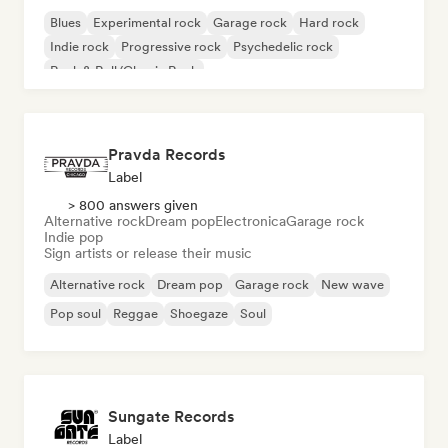
Blues
Experimental rock
Garage rock
Hard rock
Indie rock
Progressive rock
Psychedelic rock
Rock & Roll/Classic Rock
Pravda Records
Label
> 800 answers given
Alternative rock
Dream pop
Electronica
Garage rock
Indie pop
Sign artists or release their music
Alternative rock
Dream pop
Garage rock
New wave
Pop soul
Reggae
Shoegaze
Soul
Sungate Records
Label