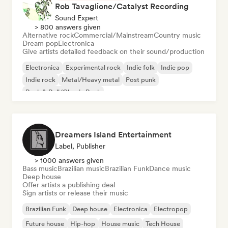
Rob Tavaglione/Catalyst Recording
Sound Expert
> 800 answers given
Alternative rock
Commercial/Mainstream
Country music
Dream pop
Electronica
Give artists detailed feedback on their sound/production
Electronica
Experimental rock
Indie folk
Indie pop
Indie rock
Metal/Heavy metal
Post punk
Rock & Roll/Classic Rock
Dreamers Island Entertainment
Label, Publisher
> 1000 answers given
Bass music
Brazilian music
Brazilian Funk
Dance music
Deep house
Offer artists a publishing deal
Sign artists or release their music
Brazilian Funk
Deep house
Electronica
Electropop
Future house
Hip-hop
House music
Tech House