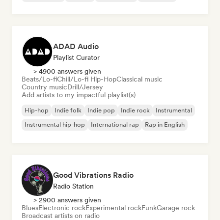
ADAD Audio
Playlist Curator
> 4900 answers given
Beats/Lo-fi
Chill/Lo-fi Hip-Hop
Classical music
Country music
Drill/Jersey
Add artists to my impactful playlist(s)
Hip-hop
Indie folk
Indie pop
Indie rock
Instrumental
Instrumental hip-hop
International rap
Rap in English
Good Vibrations Radio
Radio Station
> 2900 answers given
Blues
Electronic rock
Experimental rock
Funk
Garage rock
Broadcast artists on radio