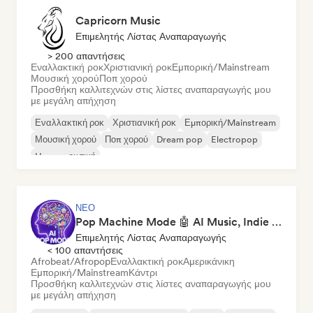
Capricorn Music
Επιμελητής Λίστας Αναπαραγωγής
> 200 απαντήσεις
Εναλλακτική ροκ
Χριστιανική ροκ
Εμπορική/Mainstream
Μουσική χορού
Ποπ χορού
Προσθήκη καλλιτεχνών στις λίστες αναπαραγωγής μου
με μεγάλη απήχηση
Εναλλακτική ροκ
Χριστιανική ροκ
Εμπορική/Mainstream
Μουσική χορού
Ποπ χορού
Dream pop
Electropop
House μουσική
ΝΈΟ
Pop Machine Mode 🤖 AI Music, Indie Pop & Dream Pop
Επιμελητής Λίστας Αναπαραγωγής
< 100 απαντήσεις
Afrobeat/Afropop
Εναλλακτική ροκ
Αμερικάνικη
Εμπορική/Mainstream
Κάντρι
Προσθήκη καλλιτεχνών στις λίστες αναπαραγωγής μου
με μεγάλη απήχηση