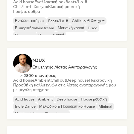
Acid house
Εναλλακτική ροκ
Beats/Lo-fi
Chill/Lo-fi Χιπ-χοπ
Κλασική μουσική
Γράψτε άρθρα
Εναλλακτική ροκ
Beats/Lo-fi
Chill/Lo-fi Χιπ-χοπ
Εμπορική/Mainstream
Μουσική χορού
Disco
Dream pop
House μουσική
N3UX
Επιμελητής Λίστας Αναπαραγωγής
> 2800 απαντήσεις
Acid house
Ambient
Chill out
Deep house
Ηλεκτρονική
Προσθήκη καλλιτεχνών στις λίστες αναπαραγωγής μου
με μεγάλη απήχηση
Acid house
Ambient
Deep house
House μουσική
Indie Dance
Μελωδικό & Προοδευτικό House
Minimal
Οργανική House/Downtempo