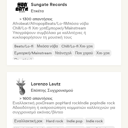
Sungate Records
Ετικέτα
> 1300 απαντήσεις
Afrobeat/Afropop
Beats/Lo-fi
Μπόσα νόβα
Chill/Lo-fi Χιπ-χοπ
Εμπορική/Mainstream
Υπογράψουν συμβόλαιο με καλλιτέχνες ή
κυκλοφορήσουν τη μουσική τους
Beats/Lo-fi
Μπόσα νόβα
Chill/Lo-fi Χιπ-χοπ
Εμπορική/Mainstream
Ντάνσχολ
Ποπ χορού
Χιπ-χοπ
Ποπ σόουλ
Lorenzo Lautz
Επόπτης Συγχρονισμού
> 1600 απαντήσεις
Εναλλακτική ροκ
Dream pop
Hard rock
Indie pop
Indie rock
Αδειοδότηση ή εκπροσώπηση κομματιών καλλιτεχνών για
συγχρονισμό εικόνας/βίντεο
Εναλλακτική ροκ
Hard rock
Indie pop
Indie rock