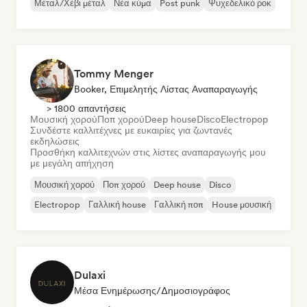
Μέταλ/Χέβι μέταλ
Νέα κύμα
Post punk
Ψυχεδελικό ροκ
Tommy Menger
Booker, Επιμελητής Λίστας Αναπαραγωγής
> 1800 απαντήσεις
Μουσική χορού
Ποπ χορού
Deep house
Disco
Electropop
Συνδέστε καλλιτέχνες με ευκαιρίες για ζωντανές
εκδηλώσεις
Προσθήκη καλλιτεχνών στις λίστες αναπαραγωγής μου
με μεγάλη απήχηση
Μουσική χορού
Ποπ χορού
Deep house
Disco
Electropop
Γαλλική house
Γαλλική ποπ
House μουσική
Dulaxi
Μέσα Ενημέρωσης/Δημοσιογράφος