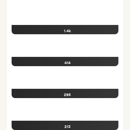
1.4k
414
295
213