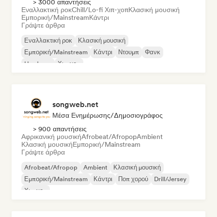
> 3000 απαντήσεις
Εναλλακτική ροκ
Chill/Lo-fi Χιπ-χοπ
Κλασική μουσική
Εμπορική/Mainstream
Κάντρι
Γράψτε άρθρα
Εναλλακτική ροκ
Κλασική μουσική
Εμπορική/Mainstream
Κάντρι
Ντουμπ
Φανκ
Hardcore
Χιπ-χοπ
songweb.net
Μέσα Ενημέρωσης/Δημοσιογράφος
> 900 απαντήσεις
Αφρικανική μουσική
Afrobeat/Afropop
Ambient
Κλασική μουσική
Εμπορική/Mainstream
Γράψτε άρθρα
Afrobeat/Afropop
Ambient
Κλασική μουσική
Εμπορική/Mainstream
Κάντρι
Ποπ χορού
Drill/Jersey
Χιπ-χοπ