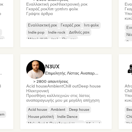
οκ
Εναλλακτική ροκ
Ηλεκτρονική ροκ
Ενα
Γκαράζ ροκ
Χιπ-χοπ
Ιντι φολκ
Γκα
ο
Γράψτε άρθρα
Υπο
κυκ
Εναλλακτική ροκ
Γκαράζ ροκ
Ιντι φολκ
Εν
κ
Indie pop
Indie rock
Διεθνές ραπ
Νέ
οκ
Μέταλ/Χέβι μέταλ
Ποπ ροκ
So
N3UX
Δημοσιογράφος
Επιμελητής Λίστας Αναπαραγωγής
> 2800 απαντήσεις
i
Acid house
Ambient
Chill out
Deep house
Afr
Ηλεκτρονική
Chil
Προσθήκη καλλιτεχνών στις λίστες
Υπο
αναπαραγωγής μου με μεγάλη απήχηση
κυκ
Acid house
Ambient
Deep house
Bea
eam
House μουσική
Indie Dance
Chi
Μελωδικό & Προοδευτικό House
Minimal
Ντ
Οργανική House/Downtempo
Πο