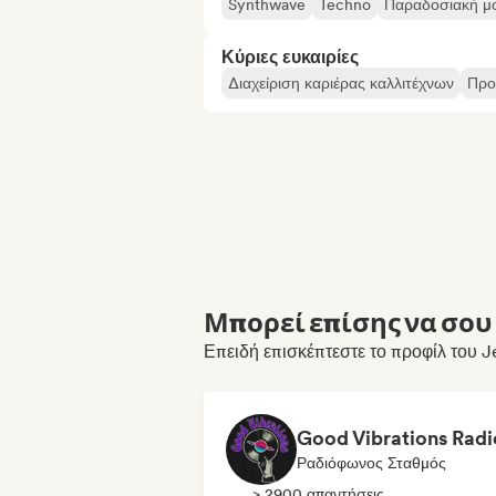
Synthwave
Techno
Παραδοσιακή μ
Κύριες ευκαιρίες
Διαχείριση καριέρας καλλιτέχνων
Προ
Μπορεί επίσης να σου 
Επειδή επισκέπτεστε το προφίλ του Je
Good Vibrations Radi
Ραδιόφωνος Σταθμός
> 2900 απαντήσεις