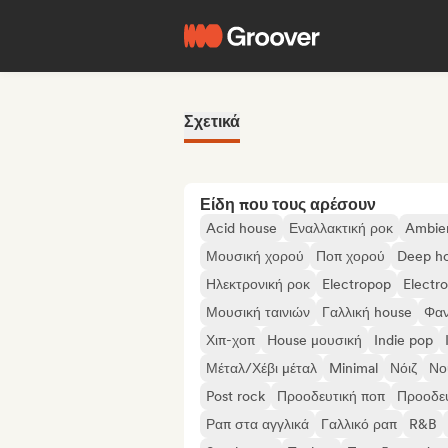
Σχετικά
Είδη που τους αρέσουν
Acid house
Εναλλακτική ροκ
Ambie
Μουσική χορού
Ποπ χορού
Deep h
Ηλεκτρονική ροκ
Electropop
Electr
Μουσική ταινιών
Γαλλική house
Φα
Χιπ-χοπ
House μουσική
Indie pop
Μέταλ/Χέβι μέταλ
Minimal
Νόιζ
Νο
Post rock
Προοδευτική ποπ
Προοδευ
Ραπ στα αγγλικά
Γαλλικό ραπ
R&B