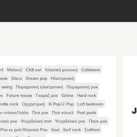
nt
Μπλουζ
Chill out
Κλασική μουσική
Coldwave
ouse
Disco
Dream pop
Ηλεκτρονική
o swing
Πειραματική ηλεκτρονική
Πειραματική ροκ
νκ
Future house
Γκαράζ ροκ
Grime
Hard rock
Indie rock
Ορχηστρική
K-Pop/J-Pop
Lofi bedroom
J
υ-ντίσκο/Ιτάλο
Ποπ ροκ
Ποπ σόουλ
Post punk
τικό ροκ
Ψυχεδελική ποπ
Ψυχεδελικό ροκ
Πανκ ροκ
Ροκ εν ρολ/Κλασικό Ροκ
Soul
Surf rock
Σινθποπ