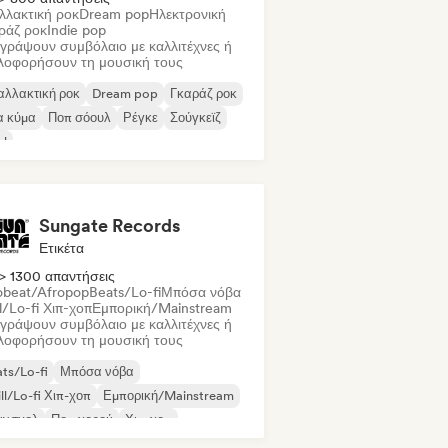
λλακτική ροκ
Dream pop
Ηλεκτρονική
ράζ ροκ
Indie pop
γράψουν συμβόλαιο με καλλιτέχνες ή
λοφορήσουν τη μουσική τους
αλλακτική ροκ
Dream pop
Γκαράζ ροκ
α κύμα
Ποπ σόουλ
Ρέγκε
Σούγκεϊζ
ul
Sungate Records
Ετικέτα
> 1300 απαντήσεις
obeat/Afropop
Beats/Lo-fi
Μπόσα νόβα
l/Lo-fi Χιπ-χοπ
Εμπορική/Mainstream
γράψουν συμβόλαιο με καλλιτέχνες ή
λοφορήσουν τη μουσική τους
ts/Lo-fi
Μπόσα νόβα
ll/Lo-fi Χιπ-χοπ
Εμπορική/Mainstream
άνσχολ
Ποπ χορού
Χιπ-χοπ
π σόουλ