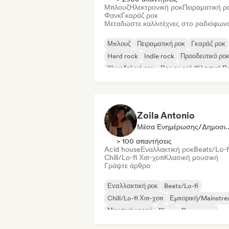
Μπλουζ
Ηλεκτρονική ροκ
Πειραματική ρ
Φανκ
Γκαράζ ροκ
Μεταδώστε καλλιτέχνες στο ραδιόφων
Μπλουζ
Πειραματική ροκ
Γκαράζ ροκ
Hard rock
Indie rock
Προοδευτικό ρο
Ψυχεδελικό ροκ
Ροκ εν ρολ/Κλασικό Ρ
Zoila Antonio
Μέσα Ενημέρωσης/
> 100 απαντήσεις
Acid house
Εναλλακτική ροκ
Beats/Lo-f
Chill/Lo-fi Χιπ-χοπ
Κλασική μουσική
Γράψτε άρθρα
Εναλλακτική ροκ
Beats/Lo-fi
Chill/Lo-fi Χιπ-χοπ
Εμπορική/Mainstr
Μουσική χορού
Disco
Dream pop
House μουσική