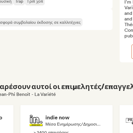
ουσική
Trap
Τριπ χοπ
I'm 
Vari
and 
and 
σφορά συμβολαίου έκδοσης σε καλλιτέχνες
Thér
Cont
publ
αρέσουν αυτοί οι επιμελητές/επαγγελ
an-Phi Benoit - La Variété
o
indie now
Μέσα Ενημέρωσης/Δημοσιογράφος
> 2400 απαντήσεις