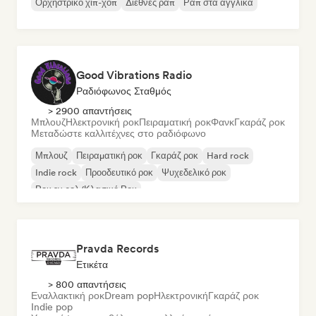
Ορχηστρικό χιπ-χοπ
Διεθνές ραπ
Ραπ στα αγγλικά
Good Vibrations Radio
Ραδιόφωνος Σταθμός
> 2900 απαντήσεις
Μπλουζ
Ηλεκτρονική ροκ
Πειραματική ροκ
Φανκ
Γκαράζ ροκ
Μεταδώστε καλλιτέχνες στο ραδιόφωνο
Μπλουζ
Πειραματική ροκ
Γκαράζ ροκ
Hard rock
Indie rock
Προοδευτικό ροκ
Ψυχεδελικό ροκ
Ροκ εν ρολ/Κλασικό Ροκ
Pravda Records
Ετικέτα
> 800 απαντήσεις
Εναλλακτική ροκ
Dream pop
Ηλεκτρονική
Γκαράζ ροκ
Indie pop