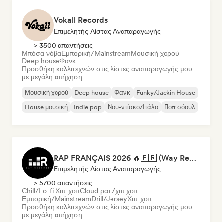
Vokall Records
Επιμελητής Λίστας Αναπαραγωγής
> 3500 απαντήσεις
Μπόσα νόβα
Εμπορική/Mainstream
Μουσική χορού
Deep house
Φανκ
Προσθήκη καλλιτεχνών στις λίστες αναπαραγωγής μου
με μεγάλη απήχηση
Μουσική χορού
Deep house
Φανκ
Funky/Jackin House
House μουσική
Indie pop
Νου-ντίσκο/Ιτάλο
Ποπ σόουλ
RAP FRANÇAIS 2026 🔥🇫🇷 (Way Records)
Επιμελητής Λίστας Αναπαραγωγής
> 5700 απαντήσεις
Chill/Lo-fi Χιπ-χοπ
Cloud ραπ/χιπ χοπ
Εμπορική/Mainstream
Drill/Jersey
Χιπ-χοπ
Προσθήκη καλλιτεχνών στις λίστες αναπαραγωγής μου
με μεγάλη απήχηση