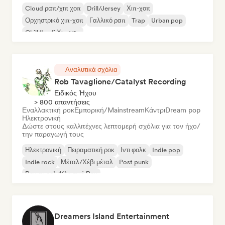
Cloud ραπ/χιπ χοπ
Drill/Jersey
Χιπ-χοπ
Ορχηστρικό χιπ-χοπ
Γαλλικό ραπ
Trap
Urban pop
Chill/Lo-fi Χιπ-χοπ
Αναλυτικά σχόλια
Rob Tavaglione/Catalyst Recording
Ειδικός Ήχου
> 800 απαντήσεις
Εναλλακτική ροκ
Εμπορική/Mainstream
Κάντρι
Dream pop
Ηλεκτρονική
Δώστε στους καλλιτέχνες λεπτομερή σχόλια για τον ήχο/
την παραγωγή τους
Ηλεκτρονική
Πειραματική ροκ
Ιντι φολκ
Indie pop
Indie rock
Μέταλ/Χέβι μέταλ
Post punk
Ροκ εν ρολ/Κλασικό Ροκ
Dreamers Island Entertainment