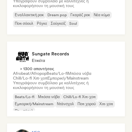
Υπογράψουν συμβόλαιο με καλλιτέχνες ή
κυκλοφορήσουν τη μουσική τους
Εναλλακτική ροκ
Dream pop
Γκαράζ ροκ
Νέα κύμα
Ποπ σόουλ
Ρέγκε
Σούγκεϊζ
Soul
Sungate Records
Ετικέτα
> 1300 απαντήσεις
Afrobeat/Afropop
Beats/Lo-fi
Μπόσα νόβα
Chill/Lo-fi Χιπ-χοπ
Εμπορική/Mainstream
Υπογράψουν συμβόλαιο με καλλιτέχνες ή
κυκλοφορήσουν τη μουσική τους
Beats/Lo-fi
Μπόσα νόβα
Chill/Lo-fi Χιπ-χοπ
Εμπορική/Mainstream
Ντάνσχολ
Ποπ χορού
Χιπ-χοπ
Ποπ σόουλ