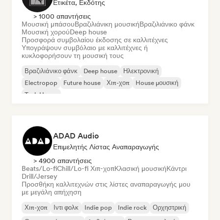
Ετικέτα, Εκδότης
> 1000 απαντήσεις
Μουσική μπάσου
Βραζιλιάνικη μουσική
Βραζιλιάνικο φάνκ
Μουσική χορού
Deep house
Προσφορά συμβολαίου έκδοσης σε καλλιτέχνες
Υπογράψουν συμβόλαιο με καλλιτέχνες ή
κυκλοφορήσουν τη μουσική τους
Βραζιλιάνικο φάνκ
Deep house
Ηλεκτρονική
Electropop
Future house
Χιπ-χοπ
House μουσική
Tech House
ADAD Audio
Επιμελητής Λίστας Αναπαραγωγής
> 4900 απαντήσεις
Beats/Lo-fi
Chill/Lo-fi Χιπ-χοπ
Κλασική μουσική
Κάντρι
Drill/Jersey
Προσθήκη καλλιτεχνών στις λίστες αναπαραγωγής μου
με μεγάλη απήχηση
Χιπ-χοπ
Ιντι φολκ
Indie pop
Indie rock
Ορχηστρική