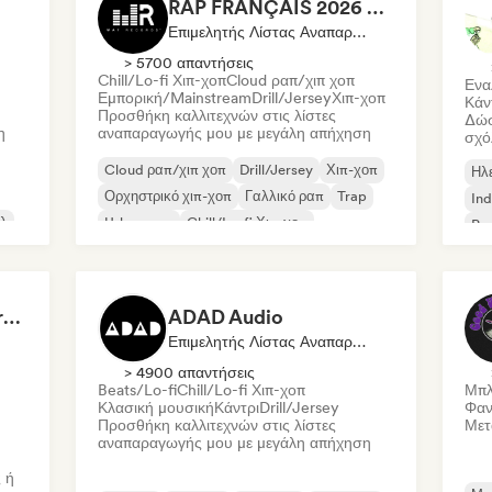
RAP FRANÇAIS 2026 🔥🇫🇷 (Way Records)
Επιμελητής Λίστας Αναπαραγωγής
> 5700 απαντήσεις
Chill/Lo-fi Χιπ-χοπ
Cloud ραπ/χιπ χοπ
Ενα
Εμπορική/Mainstream
Drill/Jersey
Χιπ-χοπ
Κάν
Προσθήκη καλλιτεχνών στις λίστες
Δώσ
η
αναπαραγωγής μου με μεγάλη απήχηση
σχό
Cloud ραπ/χιπ χοπ
Drill/Jersey
Χιπ-χοπ
Ηλ
Ορχηστρικό χιπ-χοπ
Γαλλικό ραπ
Trap
Ind
λ
Urban pop
Chill/Lo-fi Χιπ-χοπ
Po
Dreamers Island Entertainment
ADAD Audio
Επιμελητής Λίστας Αναπαραγωγής
> 4900 απαντήσεις
Beats/Lo-fi
Chill/Lo-fi Χιπ-χοπ
Μπλ
Κλασική μουσική
Κάντρι
Drill/Jersey
Φαν
Προσθήκη καλλιτεχνών στις λίστες
Μετ
αναπαραγωγής μου με μεγάλη απήχηση
 ή