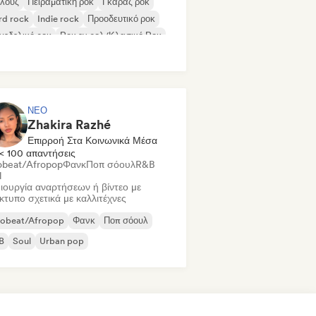
λουζ
Πειραματική ροκ
Γκαράζ ροκ
rd rock
Indie rock
Προοδευτικό ροκ
χεδελικό ροκ
Ροκ εν ρολ/Κλασικό Ροκ
ΝΈΟ
Zhakira Razhé
Επιρροή Στα Κοινωνικά Μέσα
< 100 απαντήσεις
obeat/Afropop
Φανκ
Ποπ σόουλ
R&B
l
ιουργία αναρτήσεων ή βίντεο με
ίκτυπο σχετικά με καλλιτέχνες
robeat/Afropop
Φανκ
Ποπ σόουλ
B
Soul
Urban pop