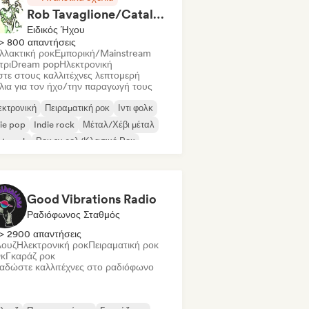
Rob Tavaglione/Catalyst Recording
Ειδικός Ήχου
> 800 απαντήσεις
λλακτική ροκ
Εμπορική/Mainstream
τρι
Dream pop
Ηλεκτρονική
τε στους καλλιτέχνες λεπτομερή
λια για τον ήχο/την παραγωγή τους
εκτρονική
Πειραματική ροκ
Ιντι φολκ
ie pop
Indie rock
Μέταλ/Χέβι μέταλ
st punk
Ροκ εν ρολ/Κλασικό Ροκ
Good Vibrations Radio
Ραδιόφωνος Σταθμός
> 2900 απαντήσεις
ουζ
Ηλεκτρονική ροκ
Πειραματική ροκ
κ
Γκαράζ ροκ
αδώστε καλλιτέχνες στο ραδιόφωνο