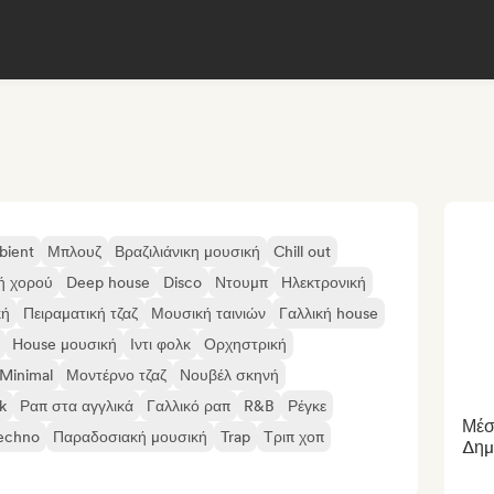
bient
Μπλουζ
Βραζιλιάνικη μουσική
Chill out
ή χορού
Deep house
Disco
Ντουμπ
Ηλεκτρονική
κή
Πειραματική τζαζ
Μουσική ταινιών
Γαλλική house
House μουσική
Ιντι φολκ
Ορχηστρική
Minimal
Μοντέρνο τζαζ
Νουβέλ σκηνή
k
Ραπ στα αγγλικά
Γαλλικό ραπ
R&B
Ρέγκε
Μέσ
echno
Παραδοσιακή μουσική
Trap
Τριπ χοπ
Δημ