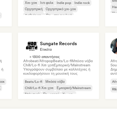
Μπ
Χιπ-χοπ
Ιντι φολκ
Indie pop
Indie rock
Ha
Ορχηστρική
Ορχηστρικό χιπ-χοπ
Ψυ
e
Διεθνές ραπ
Ραπ στα αγγλικά
Sungate Records
Ετικέτα
> 1300 απαντήσεις
ή
Afrobeat/Afropop
Beats/Lo-fi
Μπόσα νόβα
Afr
Chill/Lo-fi Χιπ-χοπ
Εμπορική/Mainstream
Sou
 ή
Υπογράψουν συμβόλαιο με καλλιτέχνες ή
Δημ
κυκλοφορήσουν τη μουσική τους
αντ
ροκ
Beats/Lo-fi
Μπόσα νόβα
Af
ζ
Chill/Lo-fi Χιπ-χοπ
Εμπορική/Mainstream
R&
Ντάνσχολ
Ποπ χορού
Χιπ-χοπ
Ποπ σόουλ