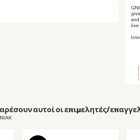
GNI
givi
and 
live
Int
αρέσουν αυτοί οι επιμελητές/επαγγελ
GNIAK