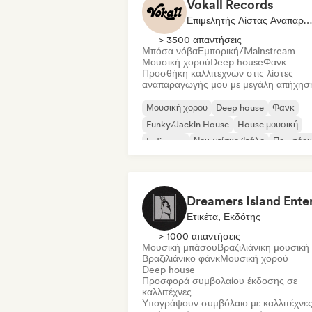
Vokall Records
Επιμελητής Λίστας Αναπαραγωγής
> 3500 απαντήσεις
Μπόσα νόβα
Εμπορική/Mainstream
Μουσική χορού
Deep house
Φανκ
Προσθήκη καλλιτεχνών στις λίστες
αναπαραγωγής μου με μεγάλη απήχησ
Μουσική χορού
Deep house
Φανκ
Funky/Jackin House
House μουσική
Indie pop
Νου-ντίσκο/Ιτάλο
Ποπ σόου
Ετικέτα, Εκδότης
> 1000 απαντήσεις
Μουσική μπάσου
Βραζιλιάνικη μουσική
Βραζιλιάνικο φάνκ
Μουσική χορού
Deep house
Προσφορά συμβολαίου έκδοσης σε
καλλιτέχνες
Υπογράψουν συμβόλαιο με καλλιτέχνες