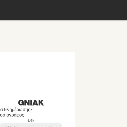
GNIAK
α Ενημέρωσης/
οσιογράφος
1.4k