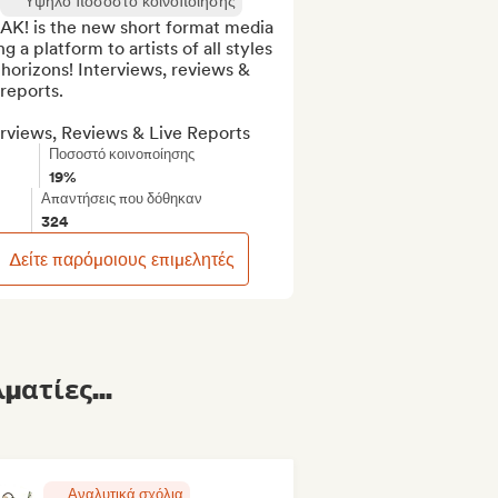
Υψηλό ποσοστό κοινοποίησης
AK! is the new short format media 
ng a platform to artists of all styles 
horizons! Interviews, reviews & 
 reports.

erviews, Reviews & Live Reports
Ποσοστό κοινοποίησης
19%
Απαντήσεις που δόθηκαν
324
Δείτε παρόμοιους επιμελητές
ματίες...
Αναλυτικά σχόλια