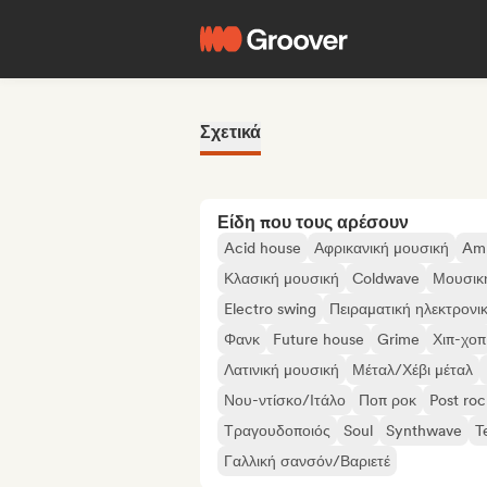
Σχετικά
Είδη που τους αρέσουν
Acid house
Αφρικανική μουσική
Am
Κλασική μουσική
Coldwave
Μουσικ
Electro swing
Πειραματική ηλεκτρονι
Φανκ
Future house
Grime
Χιπ-χοπ
Λατινική μουσική
Μέταλ/Χέβι μέταλ
Νου-ντίσκο/Ιτάλο
Ποπ ροκ
Post roc
Τραγουδοποιός
Soul
Synthwave
T
Γαλλική σανσόν/Βαριετέ