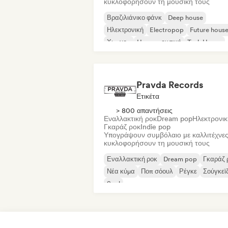
κυκλοφορήσουν τη μουσική τους
Βραζιλιάνικο φάνκ
Deep house
Ηλεκτρονική
Electropop
Future hous
Χιπ-χοπ
House μουσική
Tech House
Pravda Records
Ετικέτα
> 800 απαντήσεις
Εναλλακτική ροκ
Dream pop
Ηλεκτρονικ
Γκαράζ ροκ
Indie pop
Υπογράψουν συμβόλαιο με καλλιτέχνες
κυκλοφορήσουν τη μουσική τους
Εναλλακτική ροκ
Dream pop
Γκαράζ 
Νέα κύμα
Ποπ σόουλ
Ρέγκε
Σούγκεϊ
Soul