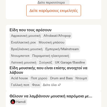
Δείτε περισσότερα
Δείτε παρόμοιους επιμελητές
Είδη που τους αρέσουν
Αφρικανική μουσική
Afrobeat/Afropop
Εναλλακτική ροκ
Μουσική μπάσου
Βραζιλιάνικη μουσική
Εμπορική/Mainstream
Ντουμπστεπ
Πειραματική ηλεκτρονική
Λατινική μουσική
Σούγκεϊζ
UK Garage/Bassline
Είδη μουσικής που είναι επίσης ανοιχτοί να
λάβουν
Acid house
Ποπ χορού
Drum and Bass
Ντουμπ
Γαλλική ποπ
Φανκ
Δείτε όλα +7
Θέλουν να λαμβάνουν μουσική παρόμοια με…
Hamdi