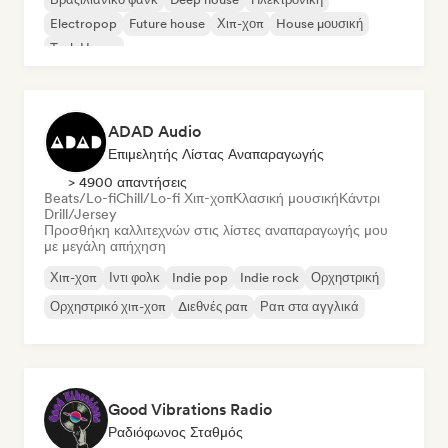
Electropop
Future house
Χιπ-χοπ
House μουσική
Tech House
ADAD Audio
Επιμελητής Λίστας Αναπαραγωγής
> 4900 απαντήσεις
Beats/Lo-fi
Chill/Lo-fi Χιπ-χοπ
Κλασική μουσική
Κάντρι
Drill/Jersey
Προσθήκη καλλιτεχνών στις λίστες αναπαραγωγής μου
με μεγάλη απήχηση
Χιπ-χοπ
Ιντι φολκ
Indie pop
Indie rock
Ορχηστρική
Ορχηστρικό χιπ-χοπ
Διεθνές ραπ
Ραπ στα αγγλικά
Good Vibrations Radio
Ραδιόφωνος Σταθμός