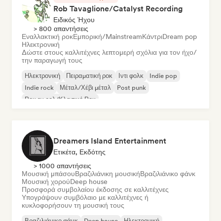
Rob Tavaglione/Catalyst Recording
Ειδικός Ήχου
> 800 απαντήσεις
Εναλλακτική ροκ
Εμπορική/Mainstream
Κάντρι
Dream pop
Ηλεκτρονική
Δώστε στους καλλιτέχνες λεπτομερή σχόλια για τον ήχο/
την παραγωγή τους
Ηλεκτρονική
Πειραματική ροκ
Ιντι φολκ
Indie pop
Indie rock
Μέταλ/Χέβι μέταλ
Post punk
Ροκ εν ρολ/Κλασικό Ροκ
Dreamers Island Entertainment
Ετικέτα, Εκδότης
> 1000 απαντήσεις
Μουσική μπάσου
Βραζιλιάνικη μουσική
Βραζιλιάνικο φάνκ
Μουσική χορού
Deep house
Προσφορά συμβολαίου έκδοσης σε καλλιτέχνες
Υπογράψουν συμβόλαιο με καλλιτέχνες ή
κυκλοφορήσουν τη μουσική τους
Βραζιλιάνικο φάνκ
Deep house
Ηλεκτρονική