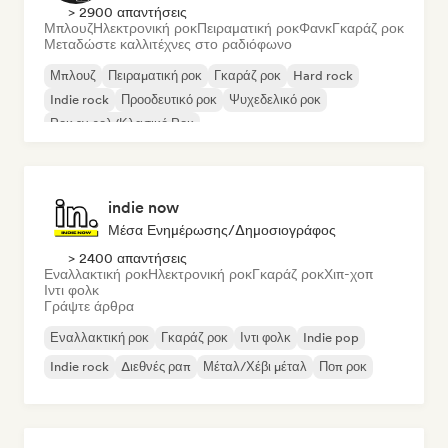
> 2900 απαντήσεις
Μπλουζ
Ηλεκτρονική ροκ
Πειραματική ροκ
Φανκ
Γκαράζ ροκ
Μεταδώστε καλλιτέχνες στο ραδιόφωνο
Μπλουζ
Πειραματική ροκ
Γκαράζ ροκ
Hard rock
Indie rock
Προοδευτικό ροκ
Ψυχεδελικό ροκ
Ροκ εν ρολ/Κλασικό Ροκ
indie now
Μέσα Ενημέρωσης/Δημοσιογράφος
> 2400 απαντήσεις
Εναλλακτική ροκ
Ηλεκτρονική ροκ
Γκαράζ ροκ
Χιπ-χοπ
Ιντι φολκ
Γράψτε άρθρα
Εναλλακτική ροκ
Γκαράζ ροκ
Ιντι φολκ
Indie pop
Indie rock
Διεθνές ραπ
Μέταλ/Χέβι μέταλ
Ποπ ροκ