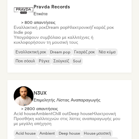
Pravda Records
Ετικέτα
> 800 απαντήσεις
Εναλλακτική ροκ
Dream pop
Ηλεκτρονική
Γκαράζ ροκ
Indie pop
Υπογράψουν συμβόλαιο με καλλιτέχνες ή
κυκλοφορήσουν τη μουσική τους
Εναλλακτική ροκ
Dream pop
Γκαράζ ροκ
Νέα κύμα
Ποπ σόουλ
Ρέγκε
Σούγκεϊζ
Soul
N3UX
Επιμελητής Λίστας Αναπαραγωγής
> 2800 απαντήσεις
Acid house
Ambient
Chill out
Deep house
Ηλεκτρονική
Προσθήκη καλλιτεχνών στις λίστες αναπαραγωγής μου
με μεγάλη απήχηση
Acid house
Ambient
Deep house
House μουσική