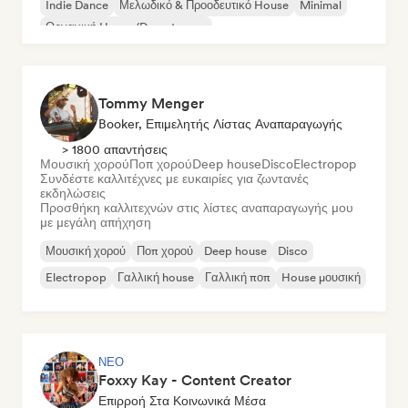
Indie Dance
Μελωδικό & Προοδευτικό House
Minimal
Οργανική House/Downtempo
Tommy Menger
Booker, Επιμελητής Λίστας Αναπαραγωγής
> 1800 απαντήσεις
Μουσική χορού
Ποπ χορού
Deep house
Disco
Electropop
Συνδέστε καλλιτέχνες με ευκαιρίες για ζωντανές
εκδηλώσεις
Προσθήκη καλλιτεχνών στις λίστες αναπαραγωγής μου
με μεγάλη απήχηση
Μουσική χορού
Ποπ χορού
Deep house
Disco
Electropop
Γαλλική house
Γαλλική ποπ
House μουσική
ΝΈΟ
Foxxy Kay - Content Creator
Επιρροή Στα Κοινωνικά Μέσα