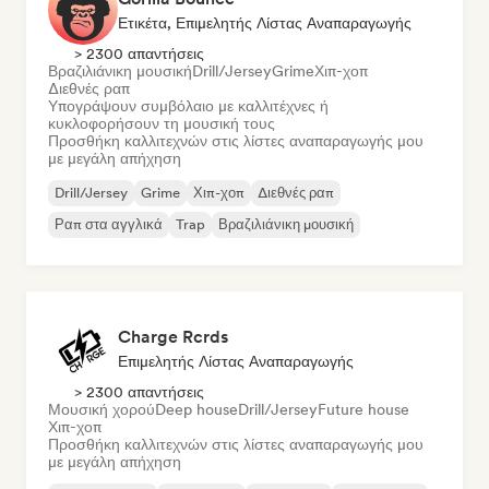
Ετικέτα, Επιμελητής Λίστας Αναπαραγωγής
> 2300 απαντήσεις
Βραζιλιάνικη μουσική
Drill/Jersey
Grime
Χιπ-χοπ
Διεθνές ραπ
Υπογράψουν συμβόλαιο με καλλιτέχνες ή
κυκλοφορήσουν τη μουσική τους
Προσθήκη καλλιτεχνών στις λίστες αναπαραγωγής μου
με μεγάλη απήχηση
Drill/Jersey
Grime
Χιπ-χοπ
Διεθνές ραπ
Ραπ στα αγγλικά
Trap
Βραζιλιάνικη μουσική
Charge Rcrds
Επιμελητής Λίστας Αναπαραγωγής
> 2300 απαντήσεις
Μουσική χορού
Deep house
Drill/Jersey
Future house
Χιπ-χοπ
Προσθήκη καλλιτεχνών στις λίστες αναπαραγωγής μου
με μεγάλη απήχηση