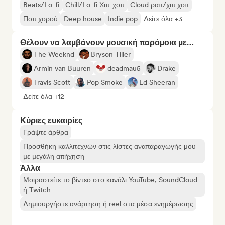
Beats/Lo-fi
Chill/Lo-fi Χιπ-χοπ
Cloud ραπ/χιπ χοπ
Ποπ χορού
Deep house
Indie pop
Δείτε όλα +3
Θέλουν να λαμβάνουν μουσική παρόμοια με…
The Weeknd
Bryson Tiller
Armin van Buuren
deadmau5
Drake
Travis Scott
Pop Smoke
Ed Sheeran
Δείτε όλα +12
Κύριες ευκαιρίες
Γράψτε άρθρα
Προσθήκη καλλιτεχνών στις λίστες αναπαραγωγής μου
με μεγάλη απήχηση
Άλλα
Μοιραστείτε το βίντεο στο κανάλι YouTube, SoundCloud
ή Twitch
Δημιουργήστε ανάρτηση ή reel στα μέσα ενημέρωσης