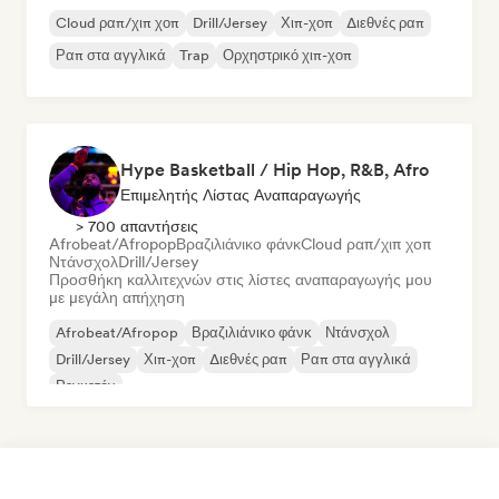
Cloud ραπ/χιπ χοπ
Drill/Jersey
Χιπ-χοπ
Διεθνές ραπ
Ραπ στα αγγλικά
Trap
Ορχηστρικό χιπ-χοπ
Hype Basketball / Hip Hop, R&B, Afro
Επιμελητής Λίστας Αναπαραγωγής
> 700 απαντήσεις
Afrobeat/Afropop
Βραζιλιάνικο φάνκ
Cloud ραπ/χιπ χοπ
Ντάνσχολ
Drill/Jersey
Προσθήκη καλλιτεχνών στις λίστες αναπαραγωγής μου
με μεγάλη απήχηση
Afrobeat/Afropop
Βραζιλιάνικο φάνκ
Ντάνσχολ
Drill/Jersey
Χιπ-χοπ
Διεθνές ραπ
Ραπ στα αγγλικά
Ρεγκετόν