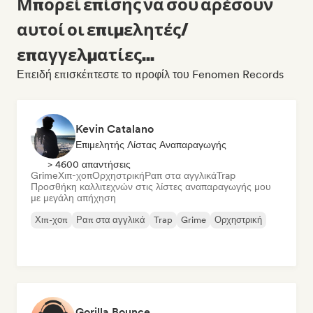
Μπορεί επίσης να σου αρέσουν
αυτοί οι επιμελητές/
επαγγελματίες...
Επειδή επισκέπτεστε το προφίλ του Fenomen Records
Kevin Catalano
Επιμελητής Λίστας Αναπαραγωγής
> 4600 απαντήσεις
Grime
Χιπ-χοπ
Ορχηστρική
Ραπ στα αγγλικά
Trap
Προσθήκη καλλιτεχνών στις λίστες αναπαραγωγής μου
με μεγάλη απήχηση
Χιπ-χοπ
Ραπ στα αγγλικά
Trap
Grime
Ορχηστρική
Gorilla Bounce