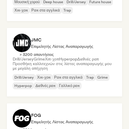
Μουσική χορού
Deep house
Drill/Jersey
Future house
Χιπ-χοπ
Ραπ στα αγγλικά
Trap
JMC
Επιμελητής Λίστας Αναπαραγωγής
> 3200 απαντήσεις
Drill/Jersey
Grime
Χιπ-χοπ
Hyperpop
Διεθνές ραπ
Προσθήκη καλλιτεχνών στις λίστες αναπαραγωγής μου
με μεγάλη απήχηση
Drill/Jersey
Χιπ-χοπ
Ραπ στα αγγλικά
Trap
Grime
Hyperpop
Διεθνές ραπ
Γαλλικό ραπ
FOG
Επιμελητής Λίστας Αναπαραγωγής