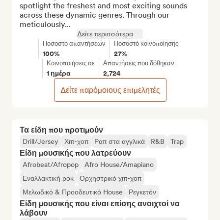
spotlight the freshest and most exciting sounds 
across these dynamic genres. Through our 
meticulously...
Δείτε περισσότερα
Ποσοστό απαντήσεων
Ποσοστό κοινοποίησης
100%
27%
Κοινοποιήσεις σε
Απαντήσεις που δόθηκαν
1 ημέρα
2,724
Δείτε παρόμοιους επιμελητές
Τα είδη που προτιμούν
Drill/Jersey
Χιπ-χοπ
Ραπ στα αγγλικά
R&B
Trap
Είδη μουσικής που λατρεύουν
Afrobeat/Afropop
Afro House/Amapiano
Εναλλακτική ροκ
Ορχηστρικό χιπ-χοπ
Μελωδικό & Προοδευτικό House
Ρεγκετόν
Είδη μουσικής που είναι επίσης ανοιχτοί να
λάβουν