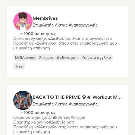
Membrives
Επιμελητής Λίστας Αναπαραγωγής
> 1000 απαντήσεις
Drill/Jersey
Χιπ-χοπ
Διεθνές ραπ
Ραπ στα αγγλικά
Trap
Προσθήκη καλλιτεχνών στις λίστες αναπαραγωγής μου
με μεγάλη απήχηση
Drill/Jersey
Χιπ-χοπ
Διεθνές ραπ
Ραπ στα αγγλικά
Trap
BACK TO THE PRIME 🔱🔥 Workout Motivation Playlist
Επιμελητής Λίστας Αναπαραγωγής
> 1000 απαντήσεις
Cloud ραπ/χιπ χοπ
Drill/Jersey
Χιπ-χοπ
Ορχηστρικό χιπ-χοπ
Διεθνές ραπ
Προσθήκη καλλιτεχνών στις λίστες αναπαραγωγής μου
με μεγάλη απήχηση