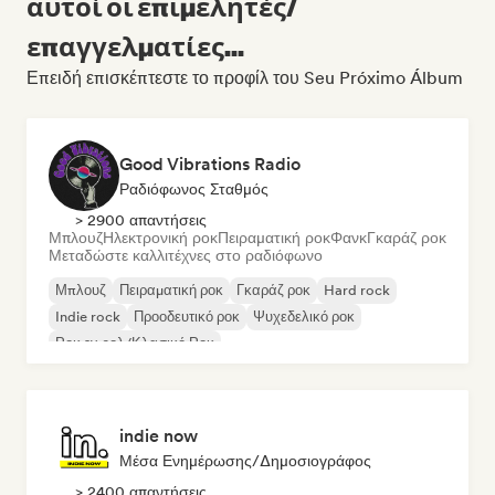
αυτοί οι επιμελητές/
επαγγελματίες...
Επειδή επισκέπτεστε το προφίλ του Seu Próximo Álbum
Good Vibrations Radio
Ραδιόφωνος Σταθμός
> 2900 απαντήσεις
Μπλουζ
Ηλεκτρονική ροκ
Πειραματική ροκ
Φανκ
Γκαράζ ροκ
Μεταδώστε καλλιτέχνες στο ραδιόφωνο
Μπλουζ
Πειραματική ροκ
Γκαράζ ροκ
Hard rock
Indie rock
Προοδευτικό ροκ
Ψυχεδελικό ροκ
Ροκ εν ρολ/Κλασικό Ροκ
indie now
Μέσα Ενημέρωσης/Δημοσιογράφος
> 2400 απαντήσεις