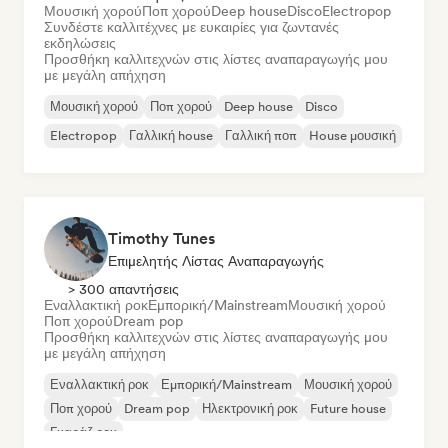
Μουσική χορού
Ποπ χορού
Deep house
Disco
Electropop
Συνδέστε καλλιτέχνες με ευκαιρίες για ζωντανές
εκδηλώσεις
Προσθήκη καλλιτεχνών στις λίστες αναπαραγωγής μου
με μεγάλη απήχηση
Μουσική χορού
Ποπ χορού
Deep house
Disco
Electropop
Γαλλική house
Γαλλική ποπ
House μουσική
Timothy Tunes
Επιμελητής Λίστας Αναπαραγωγής
> 300 απαντήσεις
Εναλλακτική ροκ
Εμπορική/Mainstream
Μουσική χορού
Ποπ χορού
Dream pop
Προσθήκη καλλιτεχνών στις λίστες αναπαραγωγής μου
με μεγάλη απήχηση
Εναλλακτική ροκ
Εμπορική/Mainstream
Μουσική χορού
Ποπ χορού
Dream pop
Ηλεκτρονική ροκ
Future house
Γκαράζ ροκ