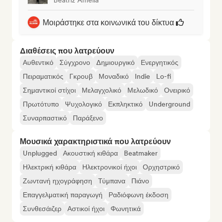
Μοιράστηκε στα κοινωνικά του δίκτυα
Διαθέσεις που λατρεύουν
Αυθεντικό
Σύγχρονο
Δημιουργικό
Ενεργητικός
Πειραματικός
Γκρουβ
Μοναδικό
Indie
Lo-fi
Σημαντικοί στίχοι
Μελαγχολικό
Μελωδικό
Ονειρικό
Πρωτότυπο
Ψυχολογικό
Εκπληκτικό
Underground
Συναρπαστικό
Παράξενο
Μουσικά χαρακτηριστικά που λατρεύουν
Unplugged
Ακουστική κιθάρα
Beatmaker
Ηλεκτρική κιθάρα
Ηλεκτρονικοί ήχοι
Ορχηστρικό
Ζωντανή ηχογράφηση
Τύμπανα
Πιάνο
Επαγγελματική παραγωγή
Ραδιόφωνη έκδοση
Συνθεσάιζερ
Αστικοί ήχοι
Φωνητικά