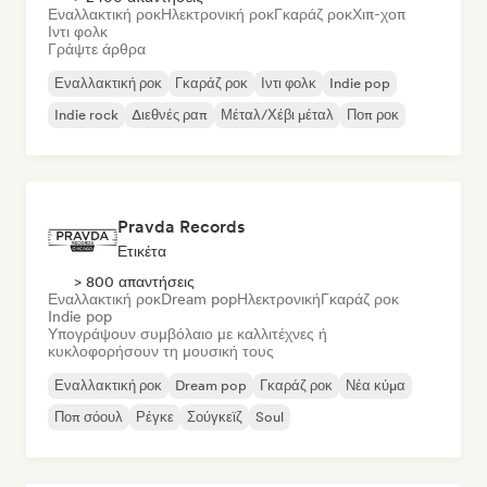
Εναλλακτική ροκ
Ηλεκτρονική ροκ
Γκαράζ ροκ
Χιπ-χοπ
Ιντι φολκ
Γράψτε άρθρα
Εναλλακτική ροκ
Γκαράζ ροκ
Ιντι φολκ
Indie pop
Indie rock
Διεθνές ραπ
Μέταλ/Χέβι μέταλ
Ποπ ροκ
Pravda Records
Ετικέτα
> 800 απαντήσεις
Εναλλακτική ροκ
Dream pop
Ηλεκτρονική
Γκαράζ ροκ
Indie pop
Υπογράψουν συμβόλαιο με καλλιτέχνες ή
κυκλοφορήσουν τη μουσική τους
Εναλλακτική ροκ
Dream pop
Γκαράζ ροκ
Νέα κύμα
Ποπ σόουλ
Ρέγκε
Σούγκεϊζ
Soul