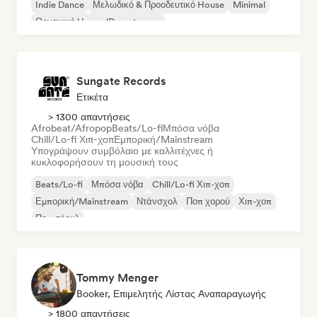
Indie Dance
Μελωδικό & Προοδευτικό House
Minimal
Οργανική House/Downtempo
Sungate Records
Ετικέτα
> 1300 απαντήσεις
Afrobeat/Afropop
Beats/Lo-fi
Μπόσα νόβα
Chill/Lo-fi Χιπ-χοπ
Εμπορική/Mainstream
Υπογράψουν συμβόλαιο με καλλιτέχνες ή
κυκλοφορήσουν τη μουσική τους
Beats/Lo-fi
Μπόσα νόβα
Chill/Lo-fi Χιπ-χοπ
Εμπορική/Mainstream
Ντάνσχολ
Ποπ χορού
Χιπ-χοπ
Ποπ σόουλ
Tommy Menger
Booker, Επιμελητής Λίστας Αναπαραγωγής
> 1800 απαντήσεις