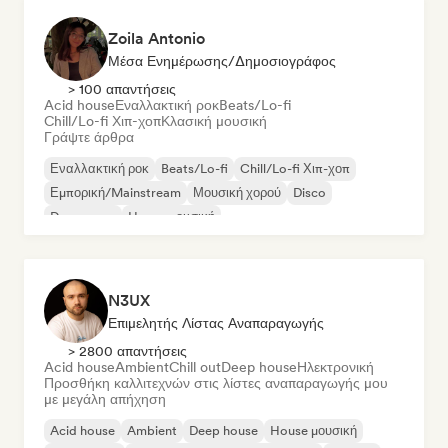
Zoila Antonio
Μέσα Ενημέρωσης/Δημοσιογράφος
> 100 απαντήσεις
Acid house
Εναλλακτική ροκ
Beats/Lo-fi
Chill/Lo-fi Χιπ-χοπ
Κλασική μουσική
Γράψτε άρθρα
Εναλλακτική ροκ
Beats/Lo-fi
Chill/Lo-fi Χιπ-χοπ
Εμπορική/Mainstream
Μουσική χορού
Disco
Dream pop
House μουσική
N3UX
Επιμελητής Λίστας Αναπαραγωγής
> 2800 απαντήσεις
Acid house
Ambient
Chill out
Deep house
Ηλεκτρονική
Προσθήκη καλλιτεχνών στις λίστες αναπαραγωγής μου
με μεγάλη απήχηση
Acid house
Ambient
Deep house
House μουσική