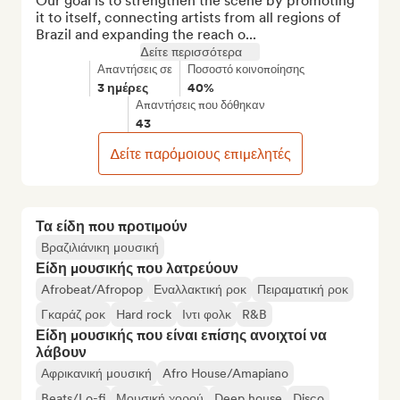
Our goal is to strengthen the scene by promoting 
it to itself, connecting artists from all regions of 
Brazil and expanding the reach o...
Δείτε περισσότερα
Απαντήσεις σε
Ποσοστό κοινοποίησης
3 ημέρες
40%
Απαντήσεις που δόθηκαν
43
Δείτε παρόμοιους επιμελητές
Τα είδη που προτιμούν
Βραζιλιάνικη μουσική
Είδη μουσικής που λατρεύουν
Afrobeat/Afropop
Εναλλακτική ροκ
Πειραματική ροκ
Γκαράζ ροκ
Hard rock
Ιντι φολκ
R&B
Είδη μουσικής που είναι επίσης ανοιχτοί να
λάβουν
Αφρικανική μουσική
Afro House/Amapiano
Beats/Lo-fi
Μουσική χορού
Deep house
Disco