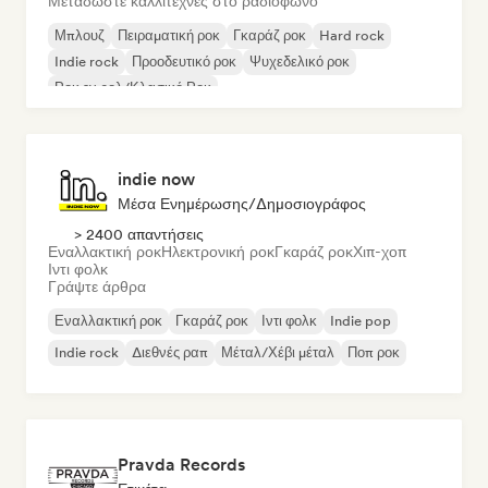
Μεταδώστε καλλιτέχνες στο ραδιόφωνο
Μπλουζ
Πειραματική ροκ
Γκαράζ ροκ
Hard rock
Indie rock
Προοδευτικό ροκ
Ψυχεδελικό ροκ
Ροκ εν ρολ/Κλασικό Ροκ
indie now
Μέσα Ενημέρωσης/Δημοσιογράφος
> 2400 απαντήσεις
Εναλλακτική ροκ
Ηλεκτρονική ροκ
Γκαράζ ροκ
Χιπ-χοπ
Ιντι φολκ
Γράψτε άρθρα
Εναλλακτική ροκ
Γκαράζ ροκ
Ιντι φολκ
Indie pop
Indie rock
Διεθνές ραπ
Μέταλ/Χέβι μέταλ
Ποπ ροκ
Pravda Records