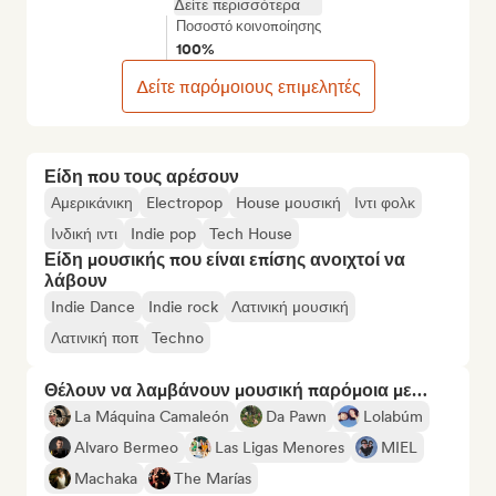
Δείτε περισσότερα
Ποσοστό κοινοποίησης
100%
Δείτε παρόμοιους επιμελητές
Είδη που τους αρέσουν
Αμερικάνικη
Electropop
House μουσική
Ιντι φολκ
Ινδική ιντι
Indie pop
Tech House
Είδη μουσικής που είναι επίσης ανοιχτοί να
λάβουν
Indie Dance
Indie rock
Λατινική μουσική
Λατινική ποπ
Techno
Θέλουν να λαμβάνουν μουσική παρόμοια με…
La Máquina Camaleón
Da Pawn
Lolabúm
Alvaro Bermeo
Las Ligas Menores
MIEL
Machaka
The Marías