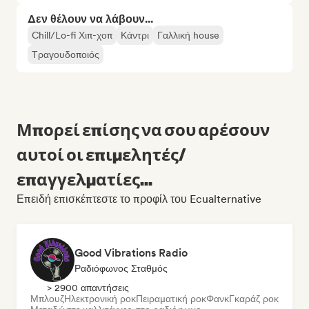
Δεν θέλουν να λάβουν...
Chill/Lo-fi Χιπ-χοπ
Κάντρι
Γαλλική house
Τραγουδοποιός
Μπορεί επίσης να σου αρέσουν
αυτοί οι επιμελητές/
επαγγελματίες...
Επειδή επισκέπτεστε το προφίλ του Ecualternative
Good Vibrations Radio
Ραδιόφωνος Σταθμός
> 2900 απαντήσεις
Μπλουζ
Ηλεκτρονική ροκ
Πειραματική ροκ
Φανκ
Γκαράζ ροκ