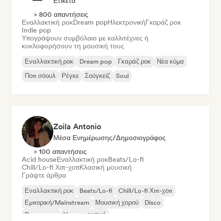
Ετικέτα
> 800 απαντήσεις
Εναλλακτική ροκ
Dream pop
Ηλεκτρονική
Γκαράζ ροκ
Indie pop
Υπογράψουν συμβόλαιο με καλλιτέχνες ή
κυκλοφορήσουν τη μουσική τους
Εναλλακτική ροκ
Dream pop
Γκαράζ ροκ
Νέα κύμα
Ποπ σόουλ
Ρέγκε
Σούγκεϊζ
Soul
Zoila Antonio
Μέσα Ενημέρωσης/Δημοσιογράφος
> 100 απαντήσεις
Acid house
Εναλλακτική ροκ
Beats/Lo-fi
Chill/Lo-fi Χιπ-χοπ
Κλασική μουσική
Γράψτε άρθρα
Εναλλακτική ροκ
Beats/Lo-fi
Chill/Lo-fi Χιπ-χοπ
Εμπορική/Mainstream
Μουσική χορού
Disco
Dream pop
House μουσική