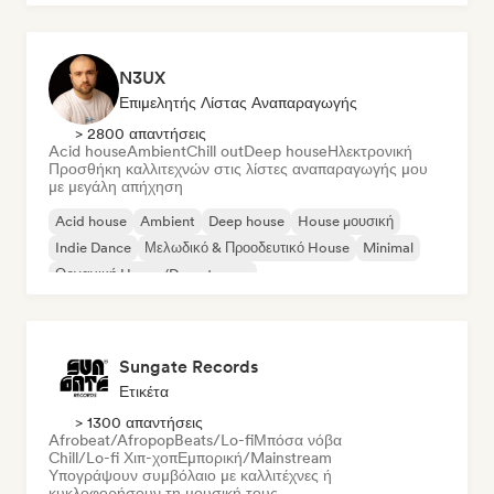
N3UX
Επιμελητής Λίστας Αναπαραγωγής
> 2800 απαντήσεις
Acid house
Ambient
Chill out
Deep house
Ηλεκτρονική
Προσθήκη καλλιτεχνών στις λίστες αναπαραγωγής μου
με μεγάλη απήχηση
Acid house
Ambient
Deep house
House μουσική
Indie Dance
Μελωδικό & Προοδευτικό House
Minimal
Οργανική House/Downtempo
Sungate Records
Ετικέτα
> 1300 απαντήσεις
Afrobeat/Afropop
Beats/Lo-fi
Μπόσα νόβα
Chill/Lo-fi Χιπ-χοπ
Εμπορική/Mainstream
Υπογράψουν συμβόλαιο με καλλιτέχνες ή
κυκλοφορήσουν τη μουσική τους