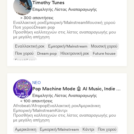
Timothy Tunes
Επιμελητής Λίστας Αναπαραγωγής
> 300 απαντήσεις
Εναλλακτική ροκ
Εμπορική/Mainstream
Μουσική χορού
Ποπ χορού
Dream pop
Προσθήκη καλλιτεχνών στις λίστες αναπαραγωγής μου
με μεγάλη απήχηση
Εναλλακτική ροκ
Εμπορική/Mainstream
Μουσική χορού
Ποπ χορού
Dream pop
Ηλεκτρονική ροκ
Future house
Γκαράζ ροκ
ΝΈΟ
Pop Machine Mode 🤖 AI Music, Indie Pop & Dream Pop
Επιμελητής Λίστας Αναπαραγωγής
< 100 απαντήσεις
Afrobeat/Afropop
Εναλλακτική ροκ
Αμερικάνικη
Εμπορική/Mainstream
Κάντρι
Προσθήκη καλλιτεχνών στις λίστες αναπαραγωγής μου
με μεγάλη απήχηση
Αμερικάνικη
Εμπορική/Mainstream
Κάντρι
Ποπ χορού