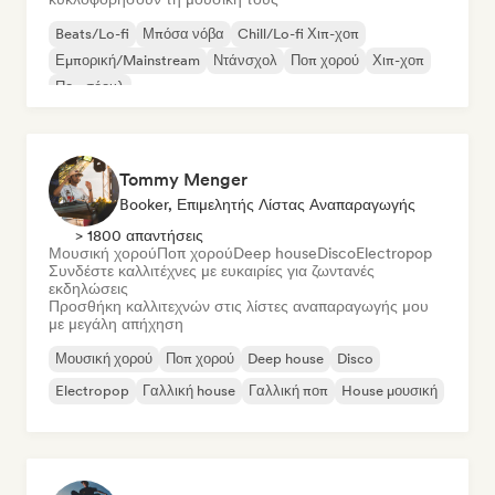
Beats/Lo-fi
Μπόσα νόβα
Chill/Lo-fi Χιπ-χοπ
Εμπορική/Mainstream
Ντάνσχολ
Ποπ χορού
Χιπ-χοπ
Ποπ σόουλ
Tommy Menger
Booker, Επιμελητής Λίστας Αναπαραγωγής
> 1800 απαντήσεις
Μουσική χορού
Ποπ χορού
Deep house
Disco
Electropop
Συνδέστε καλλιτέχνες με ευκαιρίες για ζωντανές
εκδηλώσεις
Προσθήκη καλλιτεχνών στις λίστες αναπαραγωγής μου
με μεγάλη απήχηση
Μουσική χορού
Ποπ χορού
Deep house
Disco
Electropop
Γαλλική house
Γαλλική ποπ
House μουσική