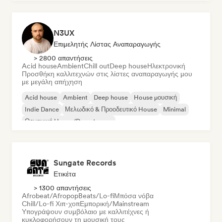
N3UX
Επιμελητής Λίστας Αναπαραγωγής
> 2800 απαντήσεις
Acid house
Ambient
Chill out
Deep house
Ηλεκτρονική
Προσθήκη καλλιτεχνών στις λίστες αναπαραγωγής μου
με μεγάλη απήχηση
Acid house
Ambient
Deep house
House μουσική
Indie Dance
Μελωδικό & Προοδευτικό House
Minimal
Οργανική House/Downtempo
Sungate Records
Ετικέτα
> 1300 απαντήσεις
Afrobeat/Afropop
Beats/Lo-fi
Μπόσα νόβα
Chill/Lo-fi Χιπ-χοπ
Εμπορική/Mainstream
Υπογράψουν συμβόλαιο με καλλιτέχνες ή
κυκλοφορήσουν τη μουσική τους