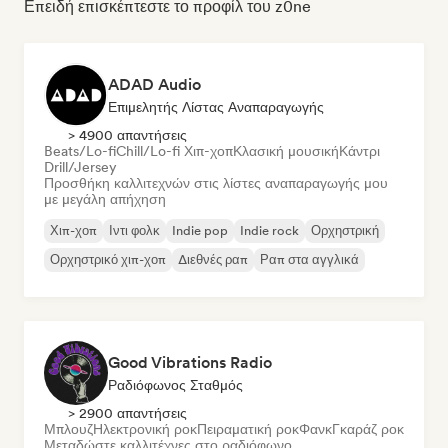
Επειδή επισκέπτεστε το προφίλ του z0ne
ADAD Audio
Επιμελητής Λίστας Αναπαραγωγής
> 4900 απαντήσεις
Beats/Lo-fi
Chill/Lo-fi Χιπ-χοπ
Κλασική μουσική
Κάντρι
Drill/Jersey
Προσθήκη καλλιτεχνών στις λίστες αναπαραγωγής μου
με μεγάλη απήχηση
Χιπ-χοπ
Ιντι φολκ
Indie pop
Indie rock
Ορχηστρική
Ορχηστρικό χιπ-χοπ
Διεθνές ραπ
Ραπ στα αγγλικά
Good Vibrations Radio
Ραδιόφωνος Σταθμός
> 2900 απαντήσεις
Μπλουζ
Ηλεκτρονική ροκ
Πειραματική ροκ
Φανκ
Γκαράζ ροκ
Μεταδώστε καλλιτέχνες στο ραδιόφωνο