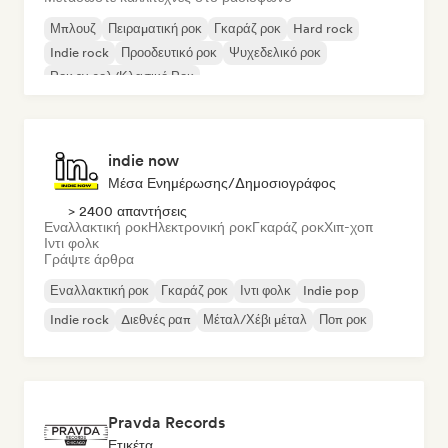
Μπλουζ
Πειραματική ροκ
Γκαράζ ροκ
Hard rock
Indie rock
Προοδευτικό ροκ
Ψυχεδελικό ροκ
Ροκ εν ρολ/Κλασικό Ροκ
indie now
Μέσα Ενημέρωσης/Δημοσιογράφος
> 2400 απαντήσεις
Εναλλακτική ροκ
Ηλεκτρονική ροκ
Γκαράζ ροκ
Χιπ-χοπ
Ιντι φολκ
Γράψτε άρθρα
Εναλλακτική ροκ
Γκαράζ ροκ
Ιντι φολκ
Indie pop
Indie rock
Διεθνές ραπ
Μέταλ/Χέβι μέταλ
Ποπ ροκ
Pravda Records
Ετικέτα