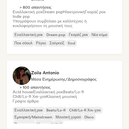
> 800 απαντήσεις
Εναλλακτική ροκ
Dream pop
Ηλεκτρονική
Γκαράζ ροκ
Indie pop
Υπογράψουν συμβόλαιο με καλλιτέχνες ή
κυκλοφορήσουν τη μουσική τους
Εναλλακτική ροκ
Dream pop
Γκαράζ ροκ
Νέα κύμα
Ποπ σόουλ
Ρέγκε
Σούγκεϊζ
Soul
Zoila Antonio
Μέσα Ενημέρωσης/Δημοσιογράφος
> 100 απαντήσεις
Acid house
Εναλλακτική ροκ
Beats/Lo-fi
Chill/Lo-fi Χιπ-χοπ
Κλασική μουσική
Γράψτε άρθρα
Εναλλακτική ροκ
Beats/Lo-fi
Chill/Lo-fi Χιπ-χοπ
Εμπορική/Mainstream
Μουσική χορού
Disco
Dream pop
House μουσική