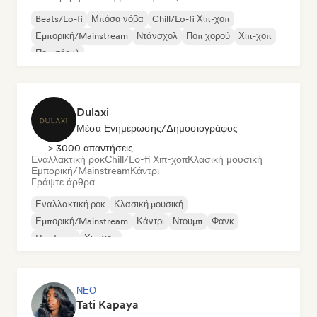
Beats/Lo-fi
Μπόσα νόβα
Chill/Lo-fi Χιπ-χοπ
Εμπορική/Mainstream
Ντάνσχολ
Ποπ χορού
Χιπ-χοπ
Ποπ σόουλ
Dulaxi
Μέσα Ενημέρωσης/Δημοσιογράφος
> 3000 απαντήσεις
Εναλλακτική ροκ
Chill/Lo-fi Χιπ-χοπ
Κλασική μουσική
Εμπορική/Mainstream
Κάντρι
Γράψτε άρθρα
Εναλλακτική ροκ
Κλασική μουσική
Εμπορική/Mainstream
Κάντρι
Ντουμπ
Φανκ
Hardcore
Χιπ-χοπ
ΝΈΟ
Tati Kapaya