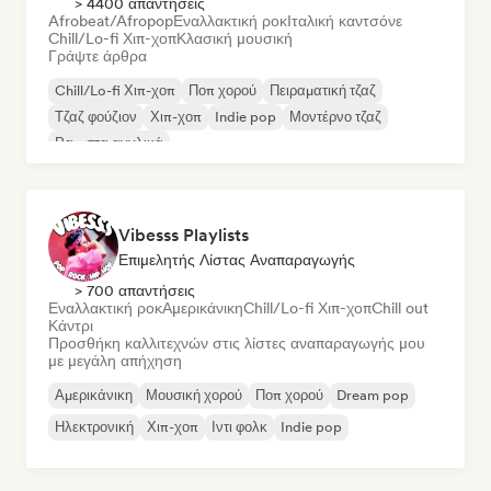
> 4400 απαντήσεις
Afrobeat/Afropop
Εναλλακτική ροκ
Ιταλική καντσόνε
Chill/Lo-fi Χιπ-χοπ
Κλασική μουσική
Γράψτε άρθρα
Chill/Lo-fi Χιπ-χοπ
Ποπ χορού
Πειραματική τζαζ
Τζαζ φούζιον
Χιπ-χοπ
Indie pop
Μοντέρνο τζαζ
Ραπ στα αγγλικά
Vibesss Playlists
Επιμελητής Λίστας Αναπαραγωγής
> 700 απαντήσεις
Εναλλακτική ροκ
Αμερικάνικη
Chill/Lo-fi Χιπ-χοπ
Chill out
Κάντρι
Προσθήκη καλλιτεχνών στις λίστες αναπαραγωγής μου
με μεγάλη απήχηση
Αμερικάνικη
Μουσική χορού
Ποπ χορού
Dream pop
Ηλεκτρονική
Χιπ-χοπ
Ιντι φολκ
Indie pop