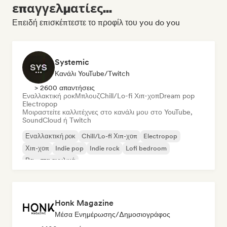
επαγγελματίες...
Επειδή επισκέπτεστε το προφίλ του you do you
Systemic
Κανάλι YouTube/Twitch
> 2600 απαντήσεις
Εναλλακτική ροκ
Μπλουζ
Chill/Lo-fi Χιπ-χοπ
Dream pop
Electropop
Μοιραστείτε καλλιτέχνες στο κανάλι μου στο YouTube,
SoundCloud ή Twitch
Εναλλακτική ροκ
Chill/Lo-fi Χιπ-χοπ
Electropop
Χιπ-χοπ
Indie pop
Indie rock
Lofi bedroom
Ραπ στα αγγλικά
Honk Magazine
Μέσα Ενημέρωσης/Δημοσιογράφος