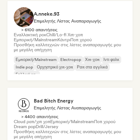
A.nneke.93
Επιμελητής Λίστας Αναπαραγωγής
> 6100 απαντήσεις
Εναλλακτική ροκ
Chill/Lo-fi Χιπ-χοπ
Εμπορική/Mainstream
Κάντρι
Ποπ χορού
Προσθήκη καλλιτεχνών στις λίστες αναπαραγωγής μου
με μεγάλη απήχηση
Εμπορική/Mainstream
Electropop
Χιπ-χοπ
Ιντι φολκ
Indie pop
Ορχηστρικό χιπ-χοπ
Ραπ στα αγγλικά
Γαλλικό ραπ
Bad Bitch Energy
Επιμελητής Λίστας Αναπαραγωγής
> 4400 απαντήσεις
Cloud ραπ/χιπ χοπ
Εμπορική/Mainstream
Ποπ χορού
Dream pop
Drill/Jersey
Προσθήκη καλλιτεχνών στις λίστες αναπαραγωγής μου
με μεγάλη απήχηση