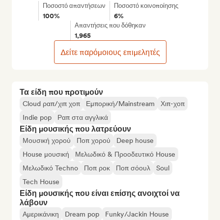
Ποσοστό απαντήσεων
Ποσοστό κοινοποίησης
100%
6%
Απαντήσεις που δόθηκαν
1,965
Δείτε παρόμοιους επιμελητές
Τα είδη που προτιμούν
Cloud ραπ/χιπ χοπ
Εμπορική/Mainstream
Χιπ-χοπ
Indie pop
Ραπ στα αγγλικά
Είδη μουσικής που λατρεύουν
Μουσική χορού
Ποπ χορού
Deep house
House μουσική
Μελωδικό & Προοδευτικό House
Μελωδικό Techno
Ποπ ροκ
Ποπ σόουλ
Soul
Tech House
Είδη μουσικής που είναι επίσης ανοιχτοί να
λάβουν
Αμερικάνικη
Dream pop
Funky/Jackin House