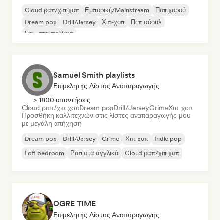
Cloud ραπ/χιπ χοπ
Εμπορική/Mainstream
Ποπ χορού
Dream pop
Drill/Jersey
Χιπ-χοπ
Ποπ σόουλ
Ραπ στα αγγλικά
Samuel Smith playlists
Επιμελητής Λίστας Αναπαραγωγής
> 1800 απαντήσεις
Cloud ραπ/χιπ χοπ
Dream pop
Drill/Jersey
Grime
Χιπ-χοπ
Προσθήκη καλλιτεχνών στις λίστες αναπαραγωγής μου
με μεγάλη απήχηση
Dream pop
Drill/Jersey
Grime
Χιπ-χοπ
Indie pop
Lofi bedroom
Ραπ στα αγγλικά
Cloud ραπ/χιπ χοπ
OGRE TIME
Επιμελητής Λίστας Αναπαραγωγής