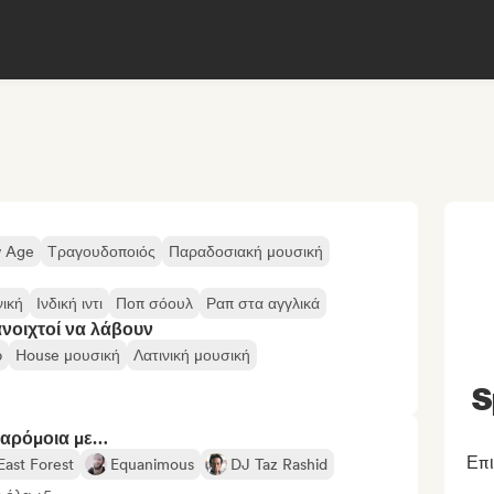
 Age
Τραγουδοποιός
Παραδοσιακή μουσική
ική
Ινδική ιντι
Ποπ σόουλ
Ραπ στα αγγλικά
ανοιχτοί να λάβουν
p
House μουσική
Λατινική μουσική
S
παρόμοια με…
Επ
East Forest
Equanimous
DJ Taz Rashid