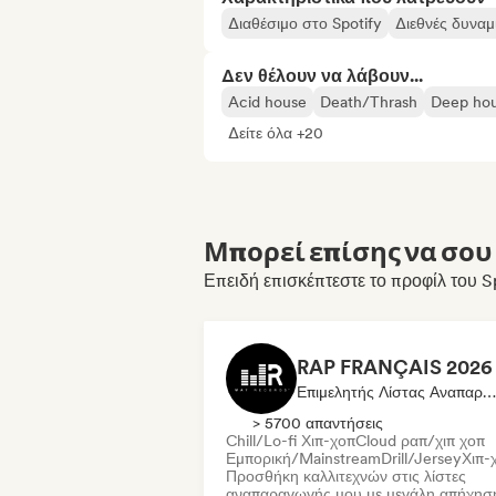
Διαθέσιμο στο Spotify
Διεθνές δυναμ
Δεν θέλουν να λάβουν...
Acid house
Death/Thrash
Deep ho
Δείτε όλα +20
Μπορεί επίσης να σου 
Επειδή επισκέπτεστε το προφίλ του S
Επιμελητής Λίστας Αναπαραγωγής
> 5700 απαντήσεις
Chill/Lo-fi Χιπ-χοπ
Cloud ραπ/χιπ χοπ
Εμπορική/Mainstream
Drill/Jersey
Χιπ-
Προσθήκη καλλιτεχνών στις λίστες
αναπαραγωγής μου με μεγάλη απήχησ