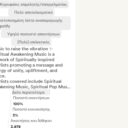
Κορυφαίος επιμελητής/επαγγελματίας
Πολύ αποτελεσματικό
ιστοποιημένη λίστα αναπαραγωγής
potify
Υψηλό ποσοστό απαντήσεων
(Πολύ) επιλεκτικός
c to raise the vibration ✨ 

itual Awakening Music is a 
ork of Spiritually inspired 
lists promoting a message and 
gy of unity, upliftment, and 
e. 

lists covered include Spiritual 
kening Music, Spiritual Pop Mus...
Δείτε περισσότερα
Ποσοστό απαντήσεων
100%
Ποσοστό κοινοποίησης
3%
Απαντήσεις που δόθηκαν
3,979