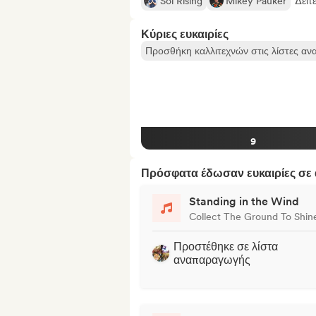
Sol Rising
Mikey Pauker
Δείτ
Κύριες ευκαιρίες
Προσθήκη καλλιτεχνών στις λίστες α
9
Πρόσφατα έδωσαν ευκαιρίες σε α
Standing in the Wind
Collect The Ground To Shin
Προστέθηκε σε λίστα
αναπαραγωγής