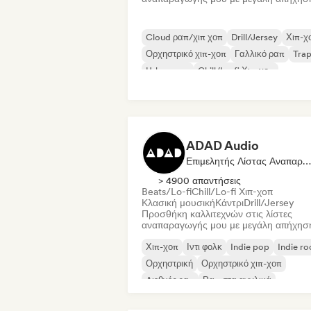
Cloud ραπ/χιπ χοπ
Drill/Jersey
Χιπ-χ
Ορχηστρικό χιπ-χοπ
Γαλλικό ραπ
Tra
Urban pop
Chill/Lo-fi Χιπ-χοπ
ADAD Audio
Επιμελητής Λίστας Αναπαραγωγής
> 4900 απαντήσεις
Beats/Lo-fi
Chill/Lo-fi Χιπ-χοπ
Κλασική μουσική
Κάντρι
Drill/Jersey
Προσθήκη καλλιτεχνών στις λίστες
αναπαραγωγής μου με μεγάλη απήχησ
Χιπ-χοπ
Ιντι φολκ
Indie pop
Indie ro
Ορχηστρική
Ορχηστρικό χιπ-χοπ
Διεθνές ραπ
Ραπ στα αγγλικά