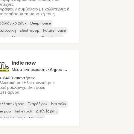
λιτέχνες
γράψουν συμβόλαιο με καλλιτέχνες ή
λοφορήσουν τη μουσική τους
ζιλιάνικο φάνκ
Deep house
εκτρονική
Electropop
Future house
π-χοπ
House μουσική
Tech House
indie now
Μέσα Ενημέρωσης/Δημοσιογράφος
> 2400 απαντήσεις
λλακτική ροκ
Ηλεκτρονική ροκ
ράζ ροκ
Χιπ-χοπ
Ιντι φολκ
ψτε άρθρα
αλλακτική ροκ
Γκαράζ ροκ
Ιντι φολκ
ie pop
Indie rock
Διεθνές ραπ
ταλ/Χέβι μέταλ
Ποπ ροκ