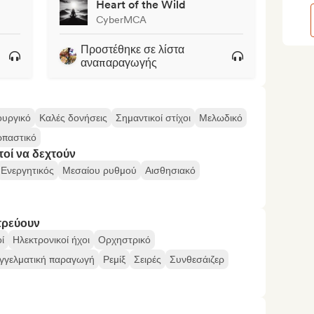
Heart of the Wild
CyberMCA
Προστέθηκε σε λίστα
αναπαραγωγής
ουργικό
Καλές δονήσεις
Σημαντικοί στίχοι
Μελωδικό
ρπαστικό
τοί να δεχτούν
Ενεργητικός
Μεσαίου ρυθμού
Αισθησιακό
τρεύουν
ί
Ηλεκτρονικοί ήχοι
Ορχηστρικό
γγελματική παραγωγή
Ρεμίξ
Σειρές
Συνθεσάιζερ