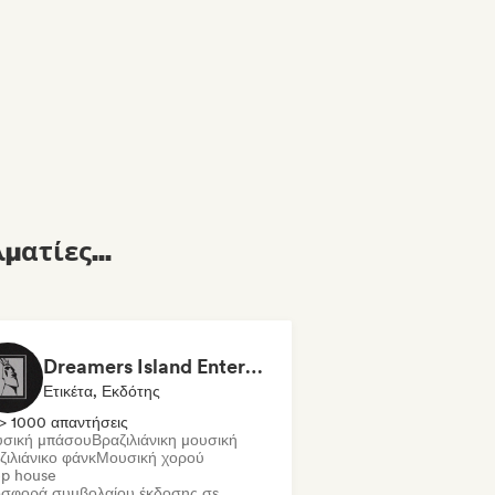
ματίες...
Dreamers Island Entertainment
Ετικέτα, Εκδότης
> 1000 απαντήσεις
σική μπάσου
Βραζιλιάνικη μουσική
ζιλιάνικο φάνκ
Μουσική χορού
p house
σφορά συμβολαίου έκδοσης σε