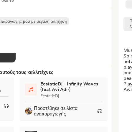
ε όλα +5
Π
ναπαραγωγής μου με μεγάλη απήχηση
S
Musi
Spir
netw
play
υτούς τους καλλιτέχνες
ener
peac
EcstaticDj - Infinity Waves
Play
(feat Avi Adir)
Awa
e
EcstaticDj
Προστέθηκε σε λίστα
αναπαραγωγής