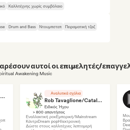
ικό
Καλλιτέχνης χωρίς συμβόλαιο
use
Drum and Bass
Ντουμπστεπ
Πειραματική τζαζ
αρέσουν αυτοί οι επιμελητές/επαγγελ
piritual Awakening Music
Αναλυτικά σχόλια
RAP FRANÇAIS 2026 🔥🇫🇷 (Way Records)
Rob Tavaglione/Catalyst Recording
Ειδικός Ήχου
> 800 απαντήσεις
Μου
Εναλλακτική ροκ
Εμπορική/Mainstream
χοπ
Βρα
Κάντρι
Dream pop
Ηλεκτρονική
Dee
Δώστε στους καλλιτέχνες λεπτομερή
η
Προ