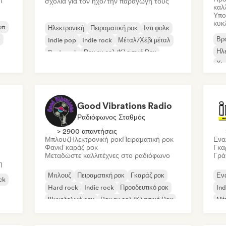
σχόλια για τον ήχο/την παραγωγή τους
καλ
Υπο
κυκ
οπ
Ηλεκτρονική
Πειραματική ροκ
Ιντι φολκ
p
Βρα
Indie pop
Indie rock
Μέταλ/Χέβι μέταλ
Ηλ
Post punk
Ροκ εν ρολ/Κλασικό Ροκ
Χι
Good Vibrations Radio
Ραδιόφωνος Σταθμός
> 2900 απαντήσεις
Μπλουζ
Ηλεκτρονική ροκ
Πειραματική ροκ
Ενα
Φανκ
Γκαράζ ροκ
Γκα
Μεταδώστε καλλιτέχνες στο ραδιόφωνο
Γρά
η
Μπλουζ
Πειραματική ροκ
Γκαράζ ροκ
Εν
ck
Hard rock
Indie rock
Προοδευτικό ροκ
Ind
Ψυχεδελικό ροκ
Ροκ εν ρολ/Κλασικό Ροκ
Μέ