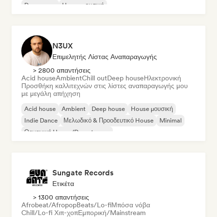
Dream pop
House μουσική
N3UX
Επιμελητής Λίστας Αναπαραγωγής
> 2800 απαντήσεις
Acid house
Ambient
Chill out
Deep house
Ηλεκτρονική
Προσθήκη καλλιτεχνών στις λίστες αναπαραγωγής μου
με μεγάλη απήχηση
Acid house
Ambient
Deep house
House μουσική
Indie Dance
Μελωδικό & Προοδευτικό House
Minimal
Οργανική House/Downtempo
Sungate Records
Ετικέτα
> 1300 απαντήσεις
Afrobeat/Afropop
Beats/Lo-fi
Μπόσα νόβα
Chill/Lo-fi Χιπ-χοπ
Εμπορική/Mainstream