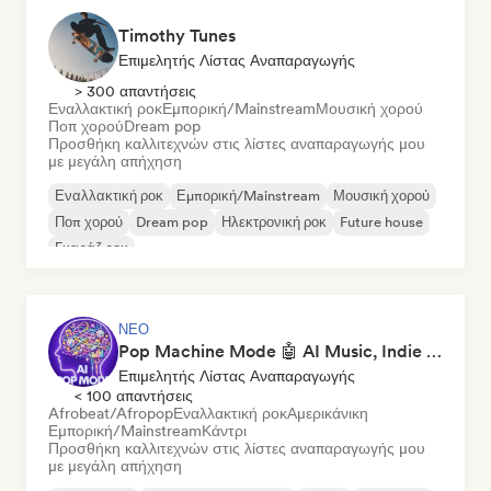
Timothy Tunes
Επιμελητής Λίστας Αναπαραγωγής
> 300 απαντήσεις
Εναλλακτική ροκ
Εμπορική/Mainstream
Μουσική χορού
Ποπ χορού
Dream pop
Προσθήκη καλλιτεχνών στις λίστες αναπαραγωγής μου
με μεγάλη απήχηση
Εναλλακτική ροκ
Εμπορική/Mainstream
Μουσική χορού
Ποπ χορού
Dream pop
Ηλεκτρονική ροκ
Future house
Γκαράζ ροκ
ΝΈΟ
Pop Machine Mode 🤖 AI Music, Indie Pop & Dream Pop
Επιμελητής Λίστας Αναπαραγωγής
< 100 απαντήσεις
Afrobeat/Afropop
Εναλλακτική ροκ
Αμερικάνικη
Εμπορική/Mainstream
Κάντρι
Προσθήκη καλλιτεχνών στις λίστες αναπαραγωγής μου
με μεγάλη απήχηση