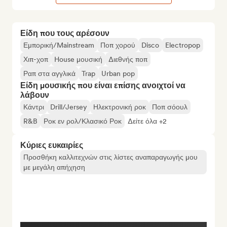
Είδη που τους αρέσουν
Εμπορική/Mainstream
Ποπ χορού
Disco
Electropop
Χιπ-χοπ
House μουσική
Διεθνής ποπ
Ραπ στα αγγλικά
Trap
Urban pop
Είδη μουσικής που είναι επίσης ανοιχτοί να
λάβουν
Κάντρι
Drill/Jersey
Ηλεκτρονική ροκ
Ποπ σόουλ
R&B
Ροκ εν ρολ/Κλασικό Ροκ
Δείτε όλα +2
Κύριες ευκαιρίες
Προσθήκη καλλιτεχνών στις λίστες αναπαραγωγής μου
με μεγάλη απήχηση