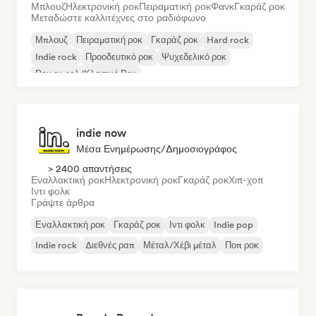
Μπλουζ
Ηλεκτρονική ροκ
Πειραματική ροκ
Φανκ
Γκαράζ ροκ
Μεταδώστε καλλιτέχνες στο ραδιόφωνο
Μπλουζ
Πειραματική ροκ
Γκαράζ ροκ
Hard rock
Indie rock
Προοδευτικό ροκ
Ψυχεδελικό ροκ
Ροκ εν ρολ/Κλασικό Ροκ
indie now
Μέσα Ενημέρωσης/Δημοσιογράφος
> 2400 απαντήσεις
Εναλλακτική ροκ
Ηλεκτρονική ροκ
Γκαράζ ροκ
Χιπ-χοπ
Ιντι φολκ
Γράψτε άρθρα
Εναλλακτική ροκ
Γκαράζ ροκ
Ιντι φολκ
Indie pop
Indie rock
Διεθνές ραπ
Μέταλ/Χέβι μέταλ
Ποπ ροκ