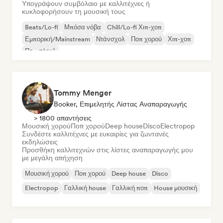
Υπογράψουν συμβόλαιο με καλλιτέχνες ή
κυκλοφορήσουν τη μουσική τους
Beats/Lo-fi
Μπόσα νόβα
Chill/Lo-fi Χιπ-χοπ
Εμπορική/Mainstream
Ντάνσχολ
Ποπ χορού
Χιπ-χοπ
Ποπ σόουλ
Tommy Menger
Booker, Επιμελητής Λίστας Αναπαραγωγής
> 1800 απαντήσεις
Μουσική χορού
Ποπ χορού
Deep house
Disco
Electropop
Συνδέστε καλλιτέχνες με ευκαιρίες για ζωντανές
εκδηλώσεις
Προσθήκη καλλιτεχνών στις λίστες αναπαραγωγής μου
με μεγάλη απήχηση
Μουσική χορού
Ποπ χορού
Deep house
Disco
Electropop
Γαλλική house
Γαλλική ποπ
House μουσική