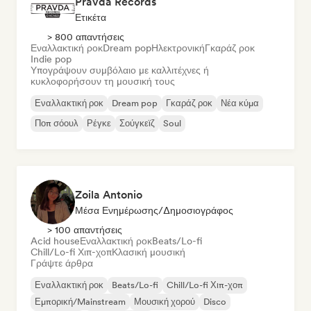
Pravda Records
Ετικέτα
> 800 απαντήσεις
Εναλλακτική ροκ
Dream pop
Ηλεκτρονική
Γκαράζ ροκ
Indie pop
Υπογράψουν συμβόλαιο με καλλιτέχνες ή
κυκλοφορήσουν τη μουσική τους
Εναλλακτική ροκ
Dream pop
Γκαράζ ροκ
Νέα κύμα
Ποπ σόουλ
Ρέγκε
Σούγκεϊζ
Soul
Zoila Antonio
Μέσα Ενημέρωσης/Δημοσιογράφος
> 100 απαντήσεις
Acid house
Εναλλακτική ροκ
Beats/Lo-fi
Chill/Lo-fi Χιπ-χοπ
Κλασική μουσική
Γράψτε άρθρα
Εναλλακτική ροκ
Beats/Lo-fi
Chill/Lo-fi Χιπ-χοπ
Εμπορική/Mainstream
Μουσική χορού
Disco