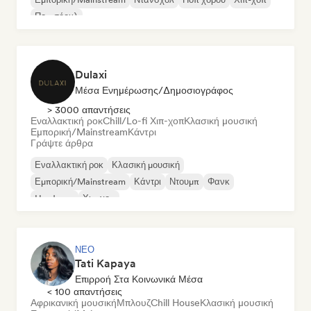
Ποπ σόουλ
Dulaxi
Μέσα Ενημέρωσης/Δημοσιογράφος
> 3000 απαντήσεις
Εναλλακτική ροκ
Chill/Lo-fi Χιπ-χοπ
Κλασική μουσική
Εμπορική/Mainstream
Κάντρι
Γράψτε άρθρα
Εναλλακτική ροκ
Κλασική μουσική
Εμπορική/Mainstream
Κάντρι
Ντουμπ
Φανκ
Hardcore
Χιπ-χοπ
ΝΈΟ
Tati Kapaya
Επιρροή Στα Κοινωνικά Μέσα
< 100 απαντήσεις
Αφρικανική μουσική
Μπλουζ
Chill House
Κλασική μουσική