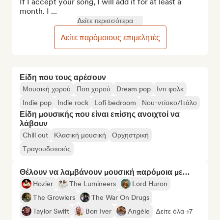
If I accept your song, I will add it for at least a 
month. I ...
Δείτε περισσότερα
Δείτε παρόμοιους επιμελητές
Είδη που τους αρέσουν
Μουσική χορού
Ποπ χορού
Dream pop
Ιντι φολκ
Indie pop
Indie rock
Lofi bedroom
Νου-ντίσκο/Ιτάλο
Είδη μουσικής που είναι επίσης ανοιχτοί να
λάβουν
Chill out
Κλασική μουσική
Ορχηστρική
Τραγουδοποιός
Θέλουν να λαμβάνουν μουσική παρόμοια με…
Hozier
The Lumineers
Lord Huron
The Growlers
The War On Drugs
Taylor Swift
Bon Iver
Angèle
Δείτε όλα +7