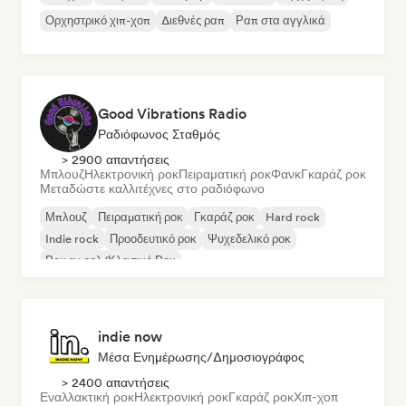
Ορχηστρικό χιπ-χοπ
Διεθνές ραπ
Ραπ στα αγγλικά
Good Vibrations Radio
Ραδιόφωνος Σταθμός
> 2900 απαντήσεις
Μπλουζ
Ηλεκτρονική ροκ
Πειραματική ροκ
Φανκ
Γκαράζ ροκ
Μεταδώστε καλλιτέχνες στο ραδιόφωνο
Μπλουζ
Πειραματική ροκ
Γκαράζ ροκ
Hard rock
Indie rock
Προοδευτικό ροκ
Ψυχεδελικό ροκ
Ροκ εν ρολ/Κλασικό Ροκ
indie now
Μέσα Ενημέρωσης/Δημοσιογράφος
> 2400 απαντήσεις
Εναλλακτική ροκ
Ηλεκτρονική ροκ
Γκαράζ ροκ
Χιπ-χοπ