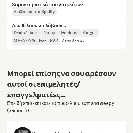
Χαρακτηριστικά που λατρεύουν
Διαθέσιμο στο Spotify
Δεν θέλουν να λάβουν...
Death/Thrash
Ντουμπ
Hardcore
Χιπ-χοπ
Μέταλ/Χέβι μέταλ
Νόιζ
Δείτε όλα +2
Μπορεί επίσης να σου αρέσουν
αυτοί οι επιμελητές/
επαγγελματίες...
Επειδή επισκέπτεστε το προφίλ του soft and sleepy
(Samra ☽)