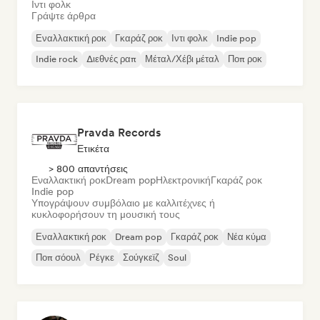
Ιντι φολκ
Γράψτε άρθρα
Εναλλακτική ροκ
Γκαράζ ροκ
Ιντι φολκ
Indie pop
Indie rock
Διεθνές ραπ
Μέταλ/Χέβι μέταλ
Ποπ ροκ
Pravda Records
Ετικέτα
> 800 απαντήσεις
Εναλλακτική ροκ
Dream pop
Ηλεκτρονική
Γκαράζ ροκ
Indie pop
Υπογράψουν συμβόλαιο με καλλιτέχνες ή
κυκλοφορήσουν τη μουσική τους
Εναλλακτική ροκ
Dream pop
Γκαράζ ροκ
Νέα κύμα
Ποπ σόουλ
Ρέγκε
Σούγκεϊζ
Soul