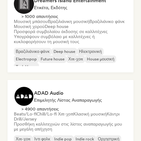
Dreamers Island Entertainment
Ετικέτα, Εκδότης
> 1000 απαντήσεις
Μουσική μπάσου
Βραζιλιάνικη μουσική
Βραζιλιάνικο φάνκ
Μουσική χορού
Deep house
Προσφορά συμβολαίου έκδοσης σε καλλιτέχνες
Υπογράψουν συμβόλαιο με καλλιτέχνες ή
κυκλοφορήσουν τη μουσική τους
Βραζιλιάνικο φάνκ
Deep house
Ηλεκτρονική
Electropop
Future house
Χιπ-χοπ
House μουσική
Tech House
ADAD Audio
Επιμελητής Λίστας Αναπαραγωγής
> 4900 απαντήσεις
Beats/Lo-fi
Chill/Lo-fi Χιπ-χοπ
Κλασική μουσική
Κάντρι
Drill/Jersey
Προσθήκη καλλιτεχνών στις λίστες αναπαραγωγής μου
με μεγάλη απήχηση
Χιπ-χοπ
Ιντι φολκ
Indie pop
Indie rock
Ορχηστρική