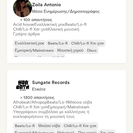
Zoila Antonio
Μέσα Ενημέρωσης/Δημοσιογράφος
> 100 απαντήσεις
Acid house
Εναλλακτική ροκ
Beats/Lo-fi
Chill/Lo-fi Χιπ-χοπ
Κλασική μουσική
Γράψτε άρθρα
Εναλλακτική ροκ
Beats/Lo-fi
Chill/Lo-fi Χιπ-χοπ
Εμπορική/Mainstream
Μουσική χορού
Disco
Dream pop
House μουσική
Sungate Records
Ετικέτα
> 1300 απαντήσεις
Afrobeat/Afropop
Beats/Lo-fi
Μπόσα νόβα
Chill/Lo-fi Χιπ-χοπ
Εμπορική/Mainstream
Υπογράψουν συμβόλαιο με καλλιτέχνες ή
κυκλοφορήσουν τη μουσική τους
Beats/Lo-fi
Μπόσα νόβα
Chill/Lo-fi Χιπ-χοπ
Εμπορική/Mainstream
Ντάνσχολ
Ποπ χορού
Χιπ-χοπ