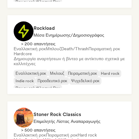
Ροκ εν ρολ/Κλασικό Ροκ
Rockload
Μέσα Ενημέρωσης/Δημοσιογράφος
> 200 απαντήσεις
Εναλλακτική ροκ
Μπλουζ
Death/Thrash
Πειραματική ροκ
Hardcore
Δημιουργία αναρτήσεων ή βίντεο με αντίκτυπο σχετικά με
καλλιτέχνες
Εναλλακτική ροκ
Μπλουζ
Πειραματική ροκ
Hard rock
Indie rock
Προοδευτικό ροκ
Ψυχεδελικό ροκ
Ροκ εν ρολ/Κλασικό Ροκ
Stoner Rock Classics
Επιμελητής Λίστας Αναπαραγωγής
> 500 απαντήσεις
Εναλλακτική ροκ
Πειραματική ροκ
Hard rock