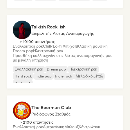
Talkish Rock-ish
Επιμελητής Λίστας Αναπαραγωγής
> 10100 απαντήσεις
Εναλλακτική ροκ
Chill/Lo-fi Χιπ-χοπ
Κλασική μουσική
Dream pop
Ηλεκτρονική ροκ
Προσθήκη καλλιτεχνών στις λίστες αναπαραγωγής μου
με μεγάλη απήχηση
Εναλλακτική ροκ
Dream pop
Ηλεκτρονική ροκ
Hard rock
Indie pop
Indie rock
Μελωδικό μέταλ
Post rock
The Beerman Club
Ραδιόφωνος Σταθμός
> 2100 απαντήσεις
Εναλλακτική ροκ
Αμερικάνικη
Μπλουζ
Κάντρι
Φανκ