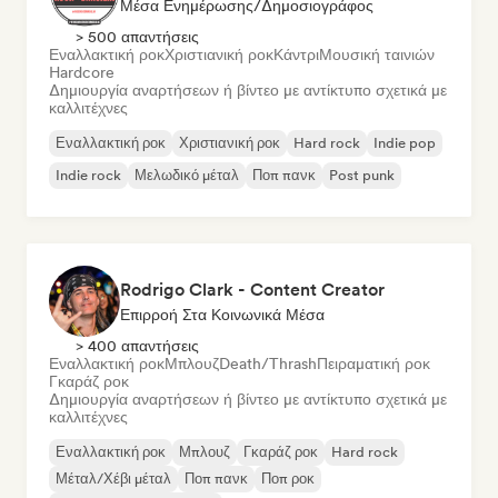
Μέσα Ενημέρωσης/Δημοσιογράφος
> 500 απαντήσεις
Εναλλακτική ροκ
Χριστιανική ροκ
Κάντρι
Μουσική ταινιών
Hardcore
Δημιουργία αναρτήσεων ή βίντεο με αντίκτυπο σχετικά με
καλλιτέχνες
Εναλλακτική ροκ
Χριστιανική ροκ
Hard rock
Indie pop
Indie rock
Μελωδικό μέταλ
Ποπ πανκ
Post punk
Rodrigo Clark - Content Creator
Επιρροή Στα Κοινωνικά Μέσα
> 400 απαντήσεις
Εναλλακτική ροκ
Μπλουζ
Death/Thrash
Πειραματική ροκ
Γκαράζ ροκ
Δημιουργία αναρτήσεων ή βίντεο με αντίκτυπο σχετικά με
καλλιτέχνες
Εναλλακτική ροκ
Μπλουζ
Γκαράζ ροκ
Hard rock
Μέταλ/Χέβι μέταλ
Ποπ πανκ
Ποπ ροκ