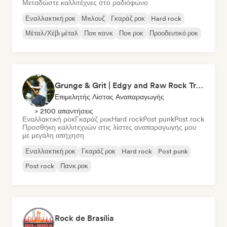
Μεταδώστε καλλιτέχνες στο ραδιόφωνο
Εναλλακτική ροκ
Μπλουζ
Γκαράζ ροκ
Hard rock
Μέταλ/Χέβι μέταλ
Ποπ πανκ
Ποπ ροκ
Προοδευτικό ροκ
Grunge & Grit | Edgy and Raw Rock Tracks
Επιμελητής Λίστας Αναπαραγωγής
> 2100 απαντήσεις
Εναλλακτική ροκ
Γκαράζ ροκ
Hard rock
Post punk
Post rock
Προσθήκη καλλιτεχνών στις λίστες αναπαραγωγής μου
με μεγάλη απήχηση
Εναλλακτική ροκ
Γκαράζ ροκ
Hard rock
Post punk
Post rock
Πανκ ροκ
Rock de Brasília