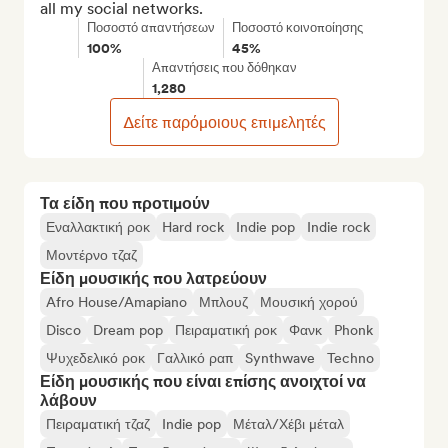
all my social networks.
Ποσοστό απαντήσεων
Ποσοστό κοινοποίησης
100%
45%
Απαντήσεις που δόθηκαν
1,280
Δείτε παρόμοιους επιμελητές
Τα είδη που προτιμούν
Εναλλακτική ροκ
Hard rock
Indie pop
Indie rock
Μοντέρνο τζαζ
Είδη μουσικής που λατρεύουν
Afro House/Amapiano
Μπλουζ
Μουσική χορού
Disco
Dream pop
Πειραματική ροκ
Φανκ
Phonk
Ψυχεδελικό ροκ
Γαλλικό ραπ
Synthwave
Techno
Είδη μουσικής που είναι επίσης ανοιχτοί να
λάβουν
Πειραματική τζαζ
Indie pop
Μέταλ/Χέβι μέταλ