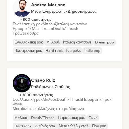
Andrea Mariano
Μέσα Ενημέρωσης/Δημοσιογράφος
> 800 απαντήσεις
Εναλλακτική ροκ
Μπλουζ
Ιταλική καντσόνε
Εμπορική/Mainstream
Death/Thrash
Γράψτε άρθρα
Εναλλακτική ροκ
Μπλουζ
Ιταλική καντσόνε
Dream pop
Ηλεκτρονική ροκ
Hard rock
Ιντι φολκ
Indie pop
Chavo Ruiz
Ραδιόφωνος Σταθμός
> 1800 απαντήσεις
Εναλλακτική ροκ
Μπλουζ
Death/Thrash
Πειραματική ροκ
Φανκ
Μεταδώστε καλλιτέχνες στο ραδιόφωνο
Μπλουζ
Death/Thrash
Πειραματική ροκ
Φανκ
Hard rock
Διεθνές ραπ
Μέταλ/Χέβι μέταλ
Ποπ ροκ