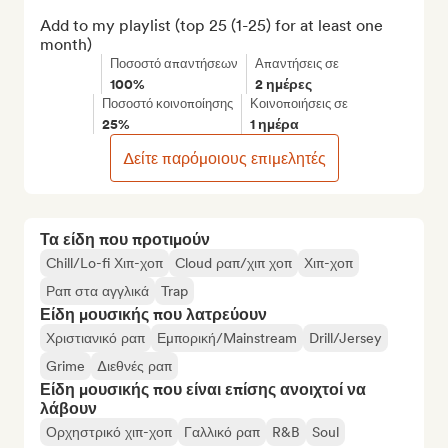
Add to my playlist (top 25 (1-25) for at least one 
month)
Ποσοστό απαντήσεων
Απαντήσεις σε
100%
2 ημέρες
Ποσοστό κοινοποίησης
Κοινοποιήσεις σε
25%
1 ημέρα
Δείτε παρόμοιους επιμελητές
Τα είδη που προτιμούν
Chill/Lo-fi Χιπ-χοπ
Cloud ραπ/χιπ χοπ
Χιπ-χοπ
Ραπ στα αγγλικά
Trap
Είδη μουσικής που λατρεύουν
Χριστιανικό ραπ
Εμπορική/Mainstream
Drill/Jersey
Grime
Διεθνές ραπ
Είδη μουσικής που είναι επίσης ανοιχτοί να
λάβουν
Ορχηστρικό χιπ-χοπ
Γαλλικό ραπ
R&B
Soul