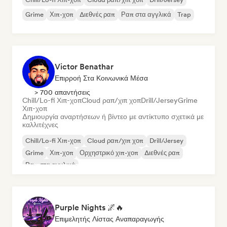
Grime
Χιπ-χοπ
Διεθνές ραπ
Ραπ στα αγγλικά
Trap
Victor Benathar
Επιρροή Στα Κοινωνικά Μέσα
> 700 απαντήσεις
Chill/Lo-fi Χιπ-χοπ
Cloud ραπ/χιπ χοπ
Drill/Jersey
Grime
Χιπ-χοπ
Δημιουργία αναρτήσεων ή βίντεο με αντίκτυπο σχετικά με
καλλιτέχνες
Chill/Lo-fi Χιπ-χοπ
Cloud ραπ/χιπ χοπ
Drill/Jersey
Grime
Χιπ-χοπ
Ορχηστρικό χιπ-χοπ
Διεθνές ραπ
Ραπ στα αγγλικά
Purple Nights 🌌🔥
Επιμελητής Λίστας Αναπαραγωγής