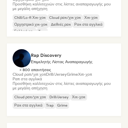
Προσθήκη καλλιτεχνών στις λίστες αναπαραγωγής μου
με μεγάλη απήχηση
Chill/Lo-fi Χιπ-χοπ
Cloud ραπ/χιπ χοπ
Χιπ-χοπ
Ορχηστρικό χιπ-χοπ
Διεθνές ραπ
Ραπ στα αγγλικά
Γαλλικό ραπ
Trap
Rap Discovery
Επιμελητής Λίστας Αναπαραγωγής
> 800 απαντήσεις
Cloud ραπ/χιπ χοπ
Drill/Jersey
Grime
Χιπ-χοπ
Ραπ στα αγγλικά
Προσθήκη καλλιτεχνών στις λίστες αναπαραγωγής μου
με μεγάλη απήχηση
Cloud ραπ/χιπ χοπ
Drill/Jersey
Χιπ-χοπ
Ραπ στα αγγλικά
Trap
Grime