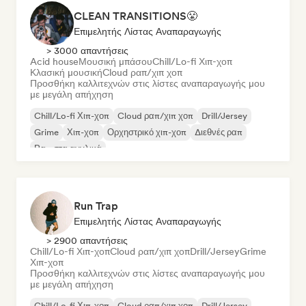
CLEAN TRANSITIONS😤
Επιμελητής Λίστας Αναπαραγωγής
> 3000 απαντήσεις
Acid house
Μουσική μπάσου
Chill/Lo-fi Χιπ-χοπ
Κλασική μουσική
Cloud ραπ/χιπ χοπ
Προσθήκη καλλιτεχνών στις λίστες αναπαραγωγής μου
με μεγάλη απήχηση
Chill/Lo-fi Χιπ-χοπ
Cloud ραπ/χιπ χοπ
Drill/Jersey
Grime
Χιπ-χοπ
Ορχηστρικό χιπ-χοπ
Διεθνές ραπ
Ραπ στα αγγλικά
Run Trap
Επιμελητής Λίστας Αναπαραγωγής
> 2900 απαντήσεις
Chill/Lo-fi Χιπ-χοπ
Cloud ραπ/χιπ χοπ
Drill/Jersey
Grime
Χιπ-χοπ
Προσθήκη καλλιτεχνών στις λίστες αναπαραγωγής μου
με μεγάλη απήχηση
Chill/Lo-fi Χιπ-χοπ
Cloud ραπ/χιπ χοπ
Drill/Jersey