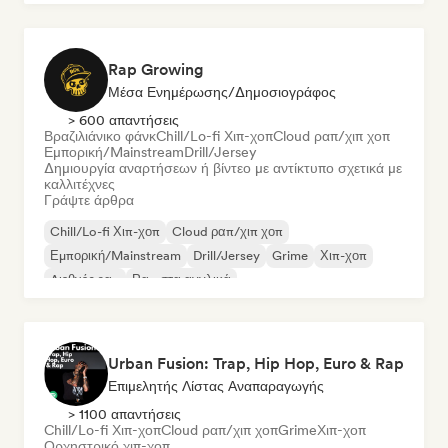
Rap Growing
Μέσα Ενημέρωσης/Δημοσιογράφος
> 600 απαντήσεις
Βραζιλιάνικο φάνκ
Chill/Lo-fi Χιπ-χοπ
Cloud ραπ/χιπ χοπ
Εμπορική/Mainstream
Drill/Jersey
Δημιουργία αναρτήσεων ή βίντεο με αντίκτυπο σχετικά με
καλλιτέχνες
Γράψτε άρθρα
Chill/Lo-fi Χιπ-χοπ
Cloud ραπ/χιπ χοπ
Εμπορική/Mainstream
Drill/Jersey
Grime
Χιπ-χοπ
Διεθνές ραπ
Ραπ στα αγγλικά
Urban Fusion: Trap, Hip Hop, Euro & Rap
Επιμελητής Λίστας Αναπαραγωγής
> 1100 απαντήσεις
Chill/Lo-fi Χιπ-χοπ
Cloud ραπ/χιπ χοπ
Grime
Χιπ-χοπ
Ορχηστρικό χιπ-χοπ