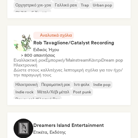
Ορχηστρικό χιπ-χοπ
Γαλλικό ραπ
Trap
Urban pop
Chill/Lo-fi Χιπ-χοπ
Αναλυτικά σχόλια
Rob Tavaglione/Catalyst Recording
Ειδικός Ήχου
> 800 απαντήσεις
Εναλλακτική ροκ
Εμπορική/Mainstream
Κάντρι
Dream pop
Ηλεκτρονική
Δώστε στους καλλιτέχνες λεπτομερή σχόλια για τον ήχο/
την παραγωγή τους
Ηλεκτρονική
Πειραματική ροκ
Ιντι φολκ
Indie pop
Indie rock
Μέταλ/Χέβι μέταλ
Post punk
Ροκ εν ρολ/Κλασικό Ροκ
Dreamers Island Entertainment
Ετικέτα, Εκδότης