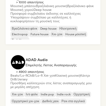
> 1000 απαντήσεις
Μουσική μπάσου
Βραζιλιάνικη μουσική
Βραζιλιάνικο φάνκ
Μουσική χορού
Deep house
Προσφορά συμβολαίου έκδοσης σε καλλιτέχνες
Υπογράψουν συμβόλαιο με καλλιτέχνες ή
κυκλοφορήσουν τη μουσική τους
Βραζιλιάνικο φάνκ
Deep house
Ηλεκτρονική
Electropop
Future house
Χιπ-χοπ
House μουσική
Tech House
ADAD Audio
Επιμελητής Λίστας Αναπαραγωγής
> 4900 απαντήσεις
Beats/Lo-fi
Chill/Lo-fi Χιπ-χοπ
Κλασική μουσική
Κάντρι
Drill/Jersey
Προσθήκη καλλιτεχνών στις λίστες αναπαραγωγής μου
με μεγάλη απήχηση
Χιπ-χοπ
Ιντι φολκ
Indie pop
Indie rock
Ορχηστρική
Ορχηστρικό χιπ-χοπ
Διεθνές ραπ
Ραπ στα αγγλικά