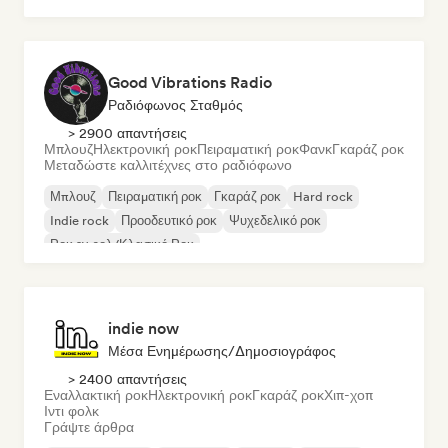
Good Vibrations Radio
Ραδιόφωνος Σταθμός
> 2900 απαντήσεις
Μπλουζ
Ηλεκτρονική ροκ
Πειραματική ροκ
Φανκ
Γκαράζ ροκ
Μεταδώστε καλλιτέχνες στο ραδιόφωνο
Μπλουζ
Πειραματική ροκ
Γκαράζ ροκ
Hard rock
Indie rock
Προοδευτικό ροκ
Ψυχεδελικό ροκ
Ροκ εν ρολ/Κλασικό Ροκ
indie now
Μέσα Ενημέρωσης/Δημοσιογράφος
> 2400 απαντήσεις
Εναλλακτική ροκ
Ηλεκτρονική ροκ
Γκαράζ ροκ
Χιπ-χοπ
Ιντι φολκ
Γράψτε άρθρα