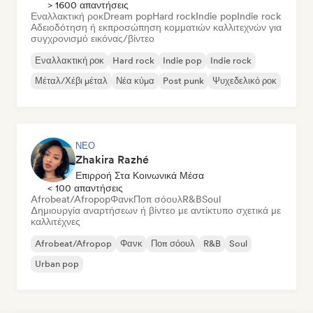
> 1600 απαντήσεις
Εναλλακτική ροκ
Dream pop
Hard rock
Indie pop
Indie rock
Αδειοδότηση ή εκπροσώπηση κομματιών καλλιτεχνών για
συγχρονισμό εικόνας/βίντεο
Εναλλακτική ροκ
Hard rock
Indie pop
Indie rock
Μέταλ/Χέβι μέταλ
Νέα κύμα
Post punk
Ψυχεδελικό ροκ
ΝΈΟ
Zhakira Razhé
Επιρροή Στα Κοινωνικά Μέσα
< 100 απαντήσεις
Afrobeat/Afropop
Φανκ
Ποπ σόουλ
R&B
Soul
Δημιουργία αναρτήσεων ή βίντεο με αντίκτυπο σχετικά με
καλλιτέχνες
Afrobeat/Afropop
Φανκ
Ποπ σόουλ
R&B
Soul
Urban pop