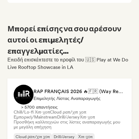
Μπορεί επίσης να σου αρέσουν
αυτοί οι επιμελητές/
επαγγελματίες...
Επειδή επισκέπτεστε το προφίλ του 🇺🇸 Play at We Do
Live Rooftop Showcase in LA
RAP FRANÇAIS 2026 🔥🇫🇷 (Way Records)
Επιμελητής Λίστας Αναπαραγωγής
> 5700 απαντήσεις
Chill/Lo-fi Χιπ-χοπ
Cloud ραπ/χιπ χοπ
Εμπορική/Mainstream
Drill/Jersey
Χιπ-χοπ
Προσθήκη καλλιτεχνών στις λίστες αναπαραγωγής μου
με μεγάλη απήχηση
Cloud ραπ/χιπ χοπ
Drill/Jersey
Χιπ-χοπ