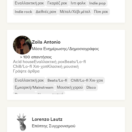
Εναλλακτική ροκ
Γκαράζ ροκ
Ιντι φολκ
Indie pop
Indie rock
Διεθνές ραπ
Μέταλ/Χέβι μέταλ
Ποπ ροκ
Zoila Antonio
Μέσα Ενημέρωσης/Δημοσιογράφος
> 100 απαντήσεις
Acid house
Εναλλακτική ροκ
Beats/Lo-fi
Chill/Lo-fi Χιπ-χοπ
Κλασική μουσική
Γράψτε άρθρα
Εναλλακτική ροκ
Beats/Lo-fi
Chill/Lo-fi Χιπ-χοπ
Εμπορική/Mainstream
Μουσική χορού
Disco
Dream pop
House μουσική
Lorenzo Lautz
Επόπτης Συγχρονισμού