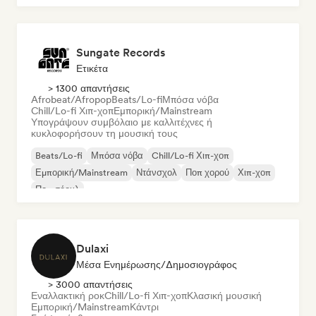
Sungate Records
Ετικέτα
> 1300 απαντήσεις
Afrobeat/Afropop
Beats/Lo-fi
Μπόσα νόβα
Chill/Lo-fi Χιπ-χοπ
Εμπορική/Mainstream
Υπογράψουν συμβόλαιο με καλλιτέχνες ή
κυκλοφορήσουν τη μουσική τους
Beats/Lo-fi
Μπόσα νόβα
Chill/Lo-fi Χιπ-χοπ
Εμπορική/Mainstream
Ντάνσχολ
Ποπ χορού
Χιπ-χοπ
Ποπ σόουλ
Dulaxi
Μέσα Ενημέρωσης/Δημοσιογράφος
> 3000 απαντήσεις
Εναλλακτική ροκ
Chill/Lo-fi Χιπ-χοπ
Κλασική μουσική
Εμπορική/Mainstream
Κάντρι