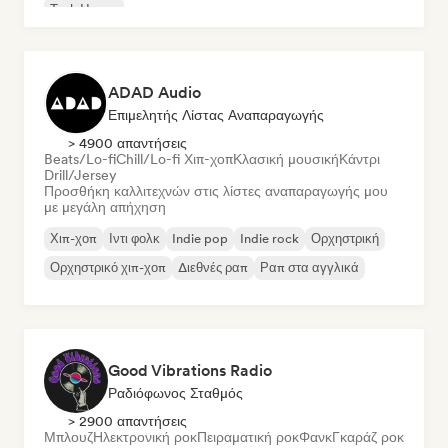
Tech House
ADAD Audio
Επιμελητής Λίστας Αναπαραγωγής
> 4900 απαντήσεις
Beats/Lo-fi
Chill/Lo-fi Χιπ-χοπ
Κλασική μουσική
Κάντρι
Drill/Jersey
Προσθήκη καλλιτεχνών στις λίστες αναπαραγωγής μου
με μεγάλη απήχηση
Χιπ-χοπ
Ιντι φολκ
Indie pop
Indie rock
Ορχηστρική
Ορχηστρικό χιπ-χοπ
Διεθνές ραπ
Ραπ στα αγγλικά
Good Vibrations Radio
Ραδιόφωνος Σταθμός
> 2900 απαντήσεις
Μπλουζ
Ηλεκτρονική ροκ
Πειραματική ροκ
Φανκ
Γκαράζ ροκ