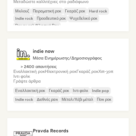
Μεταδώστε καλλιτέχνες στο ραδιόφωνο
Μπλουζ
Πειραματική ροκ
Γκαράζ ροκ
Hard rock
Indie rock
Προοδευτικό ροκ
Ψυχεδελικό ροκ
Ροκ εν ρολ/Κλασικό Ροκ
indie now
Μέσα Ενημέρωσης/Δημοσιογράφος
> 2400 απαντήσεις
Εναλλακτική ροκ
Ηλεκτρονική ροκ
Γκαράζ ροκ
Χιπ-χοπ
Ιντι φολκ
Γράψτε άρθρα
Εναλλακτική ροκ
Γκαράζ ροκ
Ιντι φολκ
Indie pop
Indie rock
Διεθνές ραπ
Μέταλ/Χέβι μέταλ
Ποπ ροκ
Pravda Records