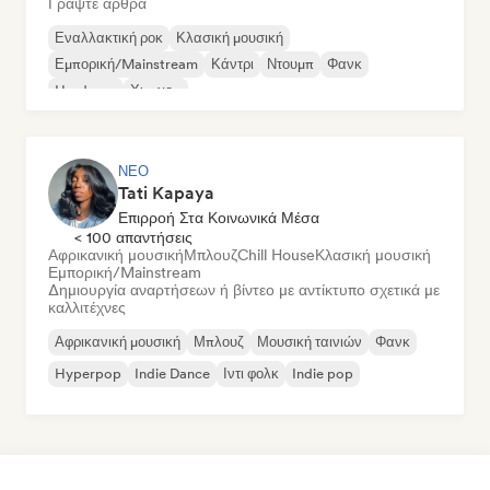
Γράψτε άρθρα
Εναλλακτική ροκ
Κλασική μουσική
Εμπορική/Mainstream
Κάντρι
Ντουμπ
Φανκ
Hardcore
Χιπ-χοπ
ΝΈΟ
Tati Kapaya
Επιρροή Στα Κοινωνικά Μέσα
< 100 απαντήσεις
Αφρικανική μουσική
Μπλουζ
Chill House
Κλασική μουσική
Εμπορική/Mainstream
Δημιουργία αναρτήσεων ή βίντεο με αντίκτυπο σχετικά με
καλλιτέχνες
Αφρικανική μουσική
Μπλουζ
Μουσική ταινιών
Φανκ
Hyperpop
Indie Dance
Ιντι φολκ
Indie pop