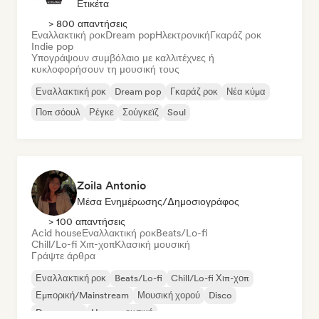
Ετικέτα
> 800 απαντήσεις
Εναλλακτική ροκ
Dream pop
Ηλεκτρονική
Γκαράζ ροκ
Indie pop
Υπογράψουν συμβόλαιο με καλλιτέχνες ή
κυκλοφορήσουν τη μουσική τους
Εναλλακτική ροκ
Dream pop
Γκαράζ ροκ
Νέα κύμα
Ποπ σόουλ
Ρέγκε
Σούγκεϊζ
Soul
Zoila Antonio
Μέσα Ενημέρωσης/Δημοσιογράφος
> 100 απαντήσεις
Acid house
Εναλλακτική ροκ
Beats/Lo-fi
Chill/Lo-fi Χιπ-χοπ
Κλασική μουσική
Γράψτε άρθρα
Εναλλακτική ροκ
Beats/Lo-fi
Chill/Lo-fi Χιπ-χοπ
Εμπορική/Mainstream
Μουσική χορού
Disco
Dream pop
House μουσική