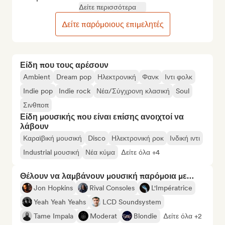
Δείτε περισσότερα
Δείτε παρόμοιους επιμελητές
Είδη που τους αρέσουν
Ambient
Dream pop
Ηλεκτρονική
Φανκ
Ιντι φολκ
Indie pop
Indie rock
Νέα/Σύγχρονη κλασική
Soul
Σινθποπ
Είδη μουσικής που είναι επίσης ανοιχτοί να
λάβουν
Καραϊβική μουσική
Disco
Ηλεκτρονική ροκ
Ινδική ιντι
Industrial μουσική
Νέα κύμα
Δείτε όλα +4
Θέλουν να λαμβάνουν μουσική παρόμοια με…
Jon Hopkins
Rival Consoles
L'Impératrice
Yeah Yeah Yeahs
LCD Soundsystem
Tame Impala
Moderat
Blondie
Δείτε όλα +2