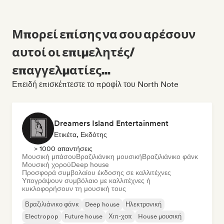
Μπορεί επίσης να σου αρέσουν
αυτοί οι επιμελητές/
επαγγελματίες...
Επειδή επισκέπτεστε το προφίλ του North Note
Dreamers Island Entertainment
Ετικέτα, Εκδότης
> 1000 απαντήσεις
Μουσική μπάσου
Βραζιλιάνικη μουσική
Βραζιλιάνικο φάνκ
Μουσική χορού
Deep house
Προσφορά συμβολαίου έκδοσης σε καλλιτέχνες
Υπογράψουν συμβόλαιο με καλλιτέχνες ή
κυκλοφορήσουν τη μουσική τους
Βραζιλιάνικο φάνκ
Deep house
Ηλεκτρονική
Electropop
Future house
Χιπ-χοπ
House μουσική