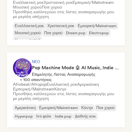
Εναλλακτική ροκ
Χριστιανική ροκ
Εμπορική/Mainstream
Μουσική χορού
Ποπ χορού
Προσθήκη καλλιτεχνών στις λίστες αναπαραγωγής μου
με μεγάλη απήχηση
Εναλλακτική ροκ
Χριστιανική ροκ
Εμπορική/Mainstream
Μουσική χορού
Ποπ χορού
Dream pop
Electropop
House μουσική
ΝΈΟ
Pop Machine Mode 🤖 AI Music, Indie Pop & Dream Pop
Επιμελητής Λίστας Αναπαραγωγής
< 100 απαντήσεις
Afrobeat/Afropop
Εναλλακτική ροκ
Αμερικάνικη
Εμπορική/Mainstream
Κάντρι
Προσθήκη καλλιτεχνών στις λίστες αναπαραγωγής μου
με μεγάλη απήχηση
Αμερικάνικη
Εμπορική/Mainstream
Κάντρι
Ποπ χορού
Hyperpop
Ιντι φολκ
Indie pop
Διεθνής ποπ