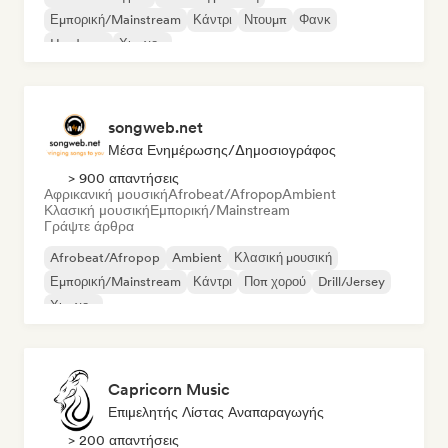
Εμπορική/Mainstream
Κάντρι
Ντουμπ
Φανκ
Hardcore
Χιπ-χοπ
songweb.net
Μέσα Ενημέρωσης/Δημοσιογράφος
> 900 απαντήσεις
Αφρικανική μουσική
Afrobeat/Afropop
Ambient
Κλασική μουσική
Εμπορική/Mainstream
Γράψτε άρθρα
Afrobeat/Afropop
Ambient
Κλασική μουσική
Εμπορική/Mainstream
Κάντρι
Ποπ χορού
Drill/Jersey
Χιπ-χοπ
Capricorn Music
Επιμελητής Λίστας Αναπαραγωγής
> 200 απαντήσεις