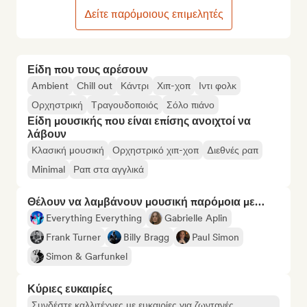
Δείτε παρόμοιους επιμελητές
Είδη που τους αρέσουν
Ambient
Chill out
Κάντρι
Χιπ-χοπ
Ιντι φολκ
Ορχηστρική
Τραγουδοποιός
Σόλο πιάνο
Είδη μουσικής που είναι επίσης ανοιχτοί να
λάβουν
Κλασική μουσική
Ορχηστρικό χιπ-χοπ
Διεθνές ραπ
Minimal
Ραπ στα αγγλικά
Θέλουν να λαμβάνουν μουσική παρόμοια με…
Everything Everything
Gabrielle Aplin
Frank Turner
Billy Bragg
Paul Simon
Simon & Garfunkel
Κύριες ευκαιρίες
Συνδέστε καλλιτέχνες με ευκαιρίες για ζωντανές