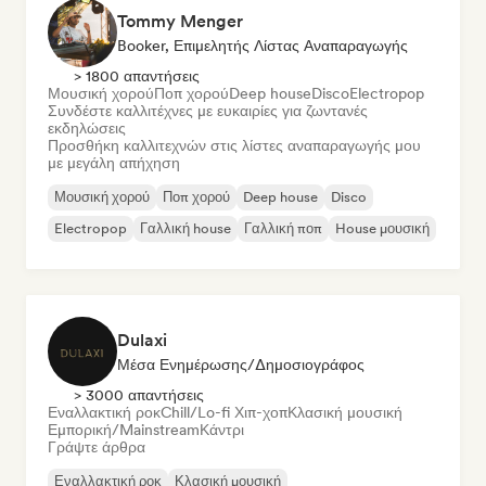
Tommy Menger
Booker, Επιμελητής Λίστας Αναπαραγωγής
> 1800 απαντήσεις
Μουσική χορού
Ποπ χορού
Deep house
Disco
Electropop
Συνδέστε καλλιτέχνες με ευκαιρίες για ζωντανές
εκδηλώσεις
Προσθήκη καλλιτεχνών στις λίστες αναπαραγωγής μου
με μεγάλη απήχηση
Μουσική χορού
Ποπ χορού
Deep house
Disco
Electropop
Γαλλική house
Γαλλική ποπ
House μουσική
Dulaxi
Μέσα Ενημέρωσης/Δημοσιογράφος
> 3000 απαντήσεις
Εναλλακτική ροκ
Chill/Lo-fi Χιπ-χοπ
Κλασική μουσική
Εμπορική/Mainstream
Κάντρι
Γράψτε άρθρα
Εναλλακτική ροκ
Κλασική μουσική