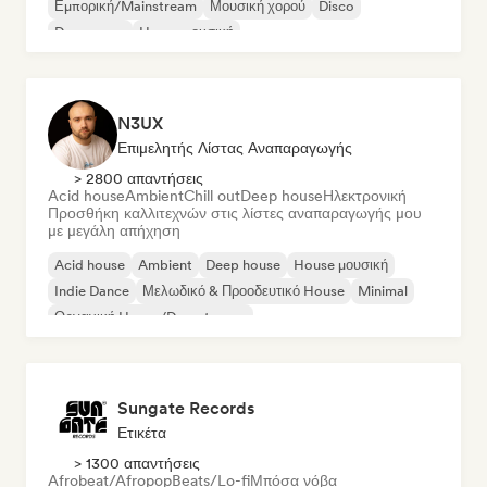
Εμπορική/Mainstream
Μουσική χορού
Disco
Dream pop
House μουσική
N3UX
Επιμελητής Λίστας Αναπαραγωγής
> 2800 απαντήσεις
Acid house
Ambient
Chill out
Deep house
Ηλεκτρονική
Προσθήκη καλλιτεχνών στις λίστες αναπαραγωγής μου
με μεγάλη απήχηση
Acid house
Ambient
Deep house
House μουσική
Indie Dance
Μελωδικό & Προοδευτικό House
Minimal
Οργανική House/Downtempo
Sungate Records
Ετικέτα
> 1300 απαντήσεις
Afrobeat/Afropop
Beats/Lo-fi
Μπόσα νόβα