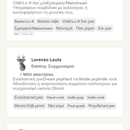
Chill/Lo-fi Χιπ-χοπ
Εμπορική/Mainstream
Υπογράψουν συμβόλαιο με καλλιτέχνες ή
κυκλοφορήσουν τη μουσική τους
Beats/Lo-fi
Μπόσα νόβα
Chill/Lo-fi Χιπ-χοπ
Εμπορική/Mainstream
Ντάνσχολ
Ποπ χορού
Χιπ-χοπ
Ποπ σόουλ
Lorenzo Lautz
Επόπτης Συγχρονισμού
> 1600 απαντήσεις
Εναλλακτική ροκ
Dream pop
Hard rock
Indie pop
Indie rock
Αδειοδότηση ή εκπροσώπηση κομματιών καλλιτεχνών για
συγχρονισμό εικόνας/βίντεο
Εναλλακτική ροκ
Hard rock
Indie pop
Indie rock
Μέταλ/Χέβι μέταλ
Νέα κύμα
Post punk
Ψυχεδελικό ροκ