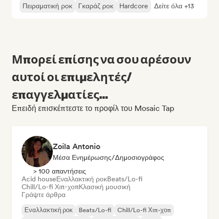
Πειραματική ροκ
Γκαράζ ροκ
Hardcore
Δείτε όλα +13
Μπορεί επίσης να σου αρέσουν
αυτοί οι επιμελητές/
επαγγελματίες...
Επειδή επισκέπτεστε το προφίλ του Mosaic Tap
Zoila Antonio
Μέσα Ενημέρωσης/Δημοσιογράφος
> 100 απαντήσεις
Acid house
Εναλλακτική ροκ
Beats/Lo-fi
Chill/Lo-fi Χιπ-χοπ
Κλασική μουσική
Γράψτε άρθρα
Εναλλακτική ροκ
Beats/Lo-fi
Chill/Lo-fi Χιπ-χοπ