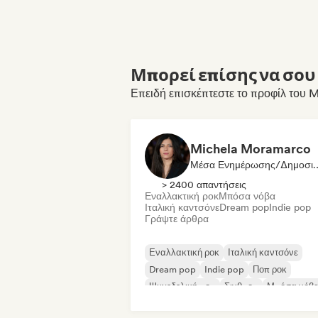
Μπορεί επίσης να σου 
Επειδή επισκέπτεστε το προφίλ του M
Michela Moramarco
Μέσα Ενημέρωσης/
> 2400 απαντήσεις
Εναλλακτική ροκ
Μπόσα νόβα
Ιταλική καντσόνε
Dream pop
Indie pop
Γράψτε άρθρα
Εναλλακτική ροκ
Ιταλική καντσόνε
Dream pop
Indie pop
Ποπ ροκ
Ψυχεδελική ποπ
Σινθποπ
Μπόσα νόβ