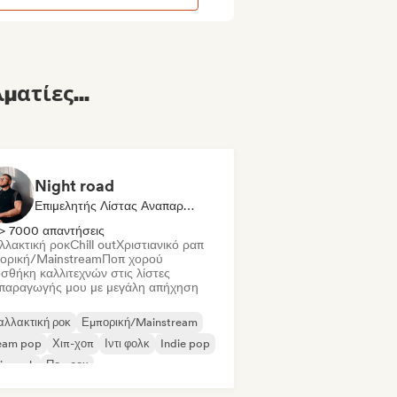
ματίες...
Night road
Επιμελητής Λίστας Αναπαραγωγής
> 7000 απαντήσεις
λλακτική ροκ
Chill out
Χριστιανικό ραπ
ορική/Mainstream
Ποπ χορού
σθήκη καλλιτεχνών στις λίστες
παραγωγής μου με μεγάλη απήχηση
αλλακτική ροκ
Εμπορική/Mainstream
eam pop
Χιπ-χοπ
Ιντι φολκ
Indie pop
ie rock
Ποπ ροκ