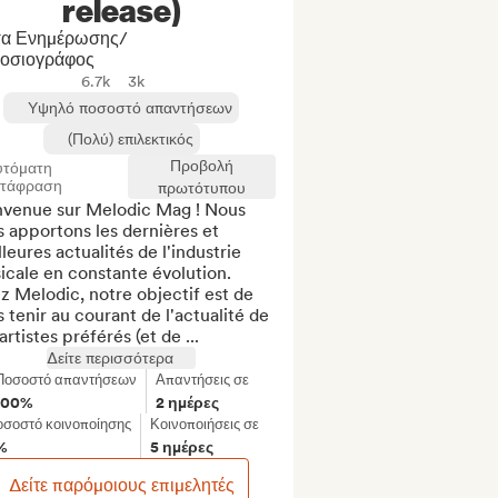
release)
α Ενημέρωσης/
οσιογράφος
6.7k
3k
Υψηλό ποσοστό απαντήσεων
(Πολύ) επιλεκτικός
Προβολή
υτόματη
ετάφραση
πρωτότυπου
nvenue sur Melodic Mag ! Nous 
 apportons les dernières et 
leures actualités de l'industrie 
cale en constante évolution. 
 Melodic, notre objectif est de 
 tenir au courant de l'actualité de 
artistes préférés (et de ...
Δείτε περισσότερα
Ποσοστό απαντήσεων
Απαντήσεις σε
100%
2 ημέρες
σοστό κοινοποίησης
Κοινοποιήσεις σε
%
5 ημέρες
Δείτε παρόμοιους επιμελητές