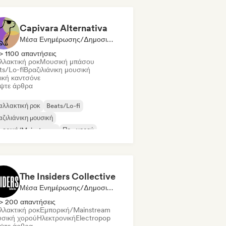
Capivara Alternativa
Μέσα Ενημέρωσης/Δημοσιογράφος
> 1100 απαντήσεις
λλακτική ροκ
Μουσική μπάσου
ts/Lo-fi
Βραζιλιάνικη μουσική
λική καντσόνε
ψτε άρθρα
αλλακτική ροκ
Beats/Lo-fi
ζιλιάνικη μουσική
πορική/Mainstream
Ποπ χορού
eam pop
Indie Dance
Ιντι φολκ
The Insiders Collective
Μέσα Ενημέρωσης/Δημοσιογράφος
> 200 απαντήσεις
λλακτική ροκ
Εμπορική/Mainstream
σική χορού
Ηλεκτρονική
Electropop