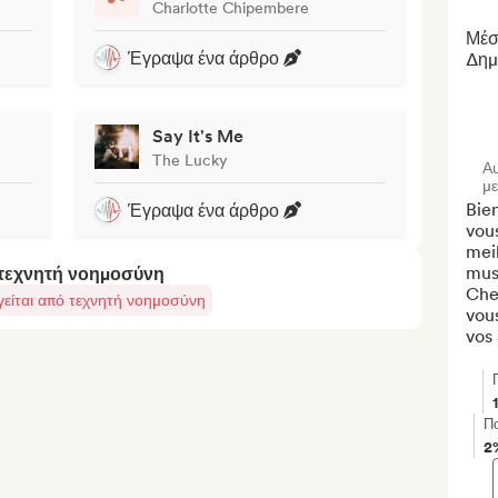
Charlotte Chipembere
Μέσ
Έγραψα ένα άρθρο
Δημ
Say It's Me
The Lucky
Α
μ
Bie
Έγραψα ένα άρθρο
vous
meil
musi
 τεχνητή νοημοσύνη
Chez
γείται από τεχνητή νοημοσύνη
vous
vos 
Πο
2