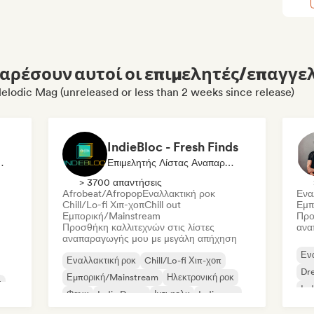
αρέσουν αυτοί οι επιμελητές/επαγγελ
elodic Mag (unreleased or less than 2 weeks since release)
IndieBloc - Fresh Finds
Δημοσιογράφος
Επιμελητής Λίστας Αναπαραγωγής
> 3700 απαντήσεις
Afrobeat/Afropop
Εναλλακτική ροκ
Ενα
Chill/Lo-fi Χιπ-χοπ
Chill out
Εμπ
Εμπορική/Mainstream
Προ
Προσθήκη καλλιτεχνών στις λίστες
ανα
αναπαραγωγής μου με μεγάλη απήχηση
Εν
Εναλλακτική ροκ
Chill/Lo-fi Χιπ-χοπ
Dr
Εμπορική/Mainstream
Ηλεκτρονική ροκ
α
Ind
Φανκ
Indie Dance
Ιντι φολκ
Indie pop