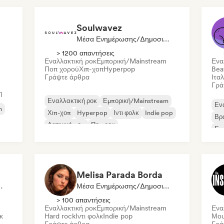
Soulwavez
Μέσα Ενημέρωσης/Δημοσιογράφος
> 1200 απαντήσεις
Εναλλακτική ροκ
Εμπορική/Mainstream
Ενα
Ποπ χορού
Χιπ-χοπ
Hyperpop
Bea
Γράψτε άρθρα
Ιτα
Γρά
η
Εναλλακτική ροκ
Εμπορική/Mainstream
Εν
m
Χιπ-χοπ
Hyperpop
Ιντι φολκ
Indie pop
Βρα
Λατινική ποπ
Ποπ ροκ
Εμ
Dr
Melisa Parada Borda
Δημοσιογράφος
Μέσα Ενημέρωσης/Δημοσιογράφος
> 100 απαντήσεις
Εναλλακτική ροκ
Εμπορική/Mainstream
Ενα
κ
Hard rock
Ιντι φολκ
Indie pop
Μου