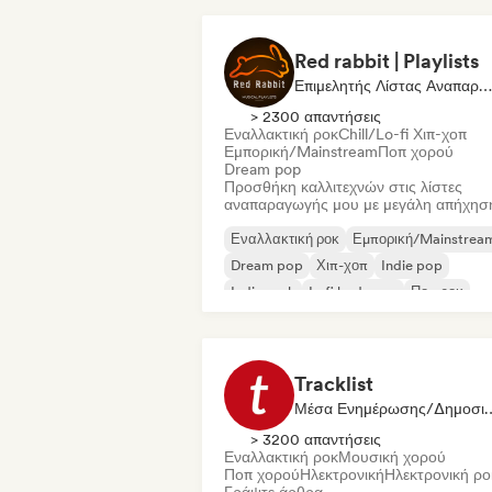
Red rabbit | Playlists
Επιμελητής Λίστας Αναπαραγωγής
> 2300 απαντήσεις
Εναλλακτική ροκ
Chill/Lo-fi Χιπ-χοπ
Εμπορική/Mainstream
Ποπ χορού
Dream pop
Προσθήκη καλλιτεχνών στις λίστες
αναπαραγωγής μου με μεγάλη απήχησ
Εναλλακτική ροκ
Εμπορική/Mainstrea
Dream pop
Χιπ-χοπ
Indie pop
Indie rock
Lofi bedroom
Ποπ ροκ
Tracklist
Μέσα Ενημέρωσης/
> 3200 απαντήσεις
Εναλλακτική ροκ
Μουσική χορού
Ποπ χορού
Ηλεκτρονική
Ηλεκτρονική ρο