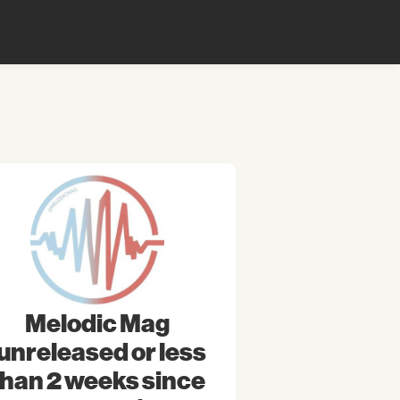
Melodic Mag
(unreleased or less
than 2 weeks since