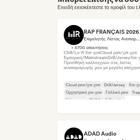
Επειδή επισκέπτεστε το προφίλ του 
Επιμελητής Λίστας Αναπαραγωγής
> 5700 απαντήσεις
Chill/Lo-fi Χιπ-χοπ
Cloud ραπ/χιπ χοπ
Εμπορική/Mainstream
Drill/Jersey
Χιπ-
Προσθήκη καλλιτεχνών στις λίστες
αναπαραγωγής μου με μεγάλη απήχησ
Cloud ραπ/χιπ χοπ
Drill/Jersey
Χιπ-χ
Ορχηστρικό χιπ-χοπ
Γαλλικό ραπ
Tra
Urban pop
Chill/Lo-fi Χιπ-χοπ
ADAD Audio