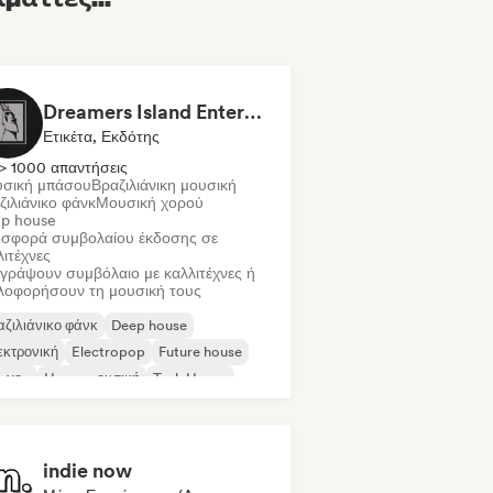
Dreamers Island Entertainment
Ετικέτα, Εκδότης
> 1000 απαντήσεις
σική μπάσου
Βραζιλιάνικη μουσική
ζιλιάνικο φάνκ
Μουσική χορού
p house
σφορά συμβολαίου έκδοσης σε
λιτέχνες
γράψουν συμβόλαιο με καλλιτέχνες ή
λοφορήσουν τη μουσική τους
ζιλιάνικο φάνκ
Deep house
εκτρονική
Electropop
Future house
π-χοπ
House μουσική
Tech House
indie now