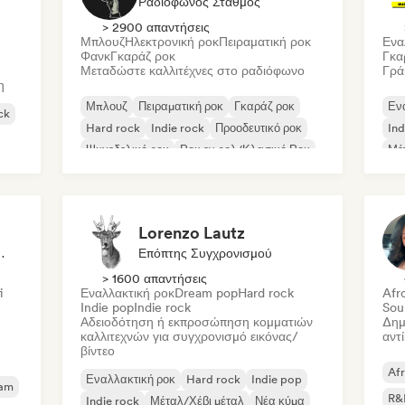
Ραδιόφωνος Σταθμός
> 2900 απαντήσεις
Μπλουζ
Ηλεκτρονική ροκ
Πειραματική ροκ
Ενα
Φανκ
Γκαράζ ροκ
Γκα
Μεταδώστε καλλιτέχνες στο ραδιόφωνο
Γρά
η
Μπλουζ
Πειραματική ροκ
Γκαράζ ροκ
Εν
ck
Hard rock
Indie rock
Προοδευτικό ροκ
Ind
Ψυχεδελικό ροκ
Ροκ εν ρολ/Κλασικό Ροκ
Μέ
Lorenzo Lautz
Δημοσιογράφος
Επόπτης Συγχρονισμού
> 1600 απαντήσεις
i
Εναλλακτική ροκ
Dream pop
Hard rock
Afr
Indie pop
Indie rock
Sou
Αδειοδότηση ή εκπροσώπηση κομματιών
Δημ
καλλιτεχνών για συγχρονισμό εικόνας/
αντ
βίντεο
Af
Εναλλακτική ροκ
Hard rock
Indie pop
eam
R&
Indie rock
Μέταλ/Χέβι μέταλ
Νέα κύμα