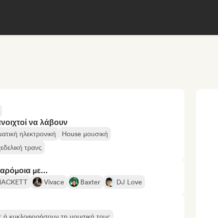
ανοιχτοί να λάβουν
ματική ηλεκτρονική
House μουσική
εδελική τρανς
παρόμοια με…
HACKETT
Vivace
Baxter
DJ Love
ς ή κυκλοφορήσουν τη μουσική τους