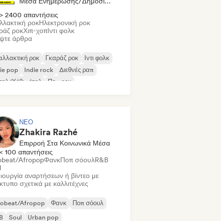
Μέσα Ενημέρωσης/Δημοσιογράφος
> 2400 απαντήσεις
λλακτική ροκ
Ηλεκτρονική ροκ
ράζ ροκ
Χιπ-χοπ
Ιντι φολκ
ψτε άρθρα
αλλακτική ροκ
Γκαράζ ροκ
Ιντι φολκ
ie pop
Indie rock
Διεθνές ραπ
ταλ/Χέβι μέταλ
Ποπ ροκ
ΝΈΟ
Zhakira Razhé
Επιρροή Στα Κοινωνικά Μέσα
< 100 απαντήσεις
obeat/Afropop
Φανκ
Ποπ σόουλ
R&B
l
ιουργία αναρτήσεων ή βίντεο με
ίκτυπο σχετικά με καλλιτέχνες
robeat/Afropop
Φανκ
Ποπ σόουλ
B
Soul
Urban pop