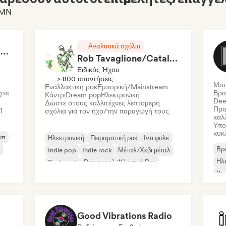
LMN
Αναλυτικά σχόλια
RAP FRANÇAIS 2026 🔥🇫🇷 (Way Records)
Rob Tavaglione/Catalyst Recording
Ειδικός Ήχου
> 800 απαντήσεις
Μου
Εναλλακτική ροκ
Εμπορική/Mainstream
χοπ
Βρα
Κάντρι
Dream pop
Ηλεκτρονική
Dee
Δώστε στους καλλιτέχνες λεπτομερή
η
Προ
σχόλια για τον ήχο/την παραγωγή τους
καλ
Υπο
κυκ
οπ
Ηλεκτρονική
Πειραματική ροκ
Ιντι φολκ
p
Βρα
Indie pop
Indie rock
Μέταλ/Χέβι μέταλ
Ηλ
Post punk
Ροκ εν ρολ/Κλασικό Ροκ
Χι
Good Vibrations Radio