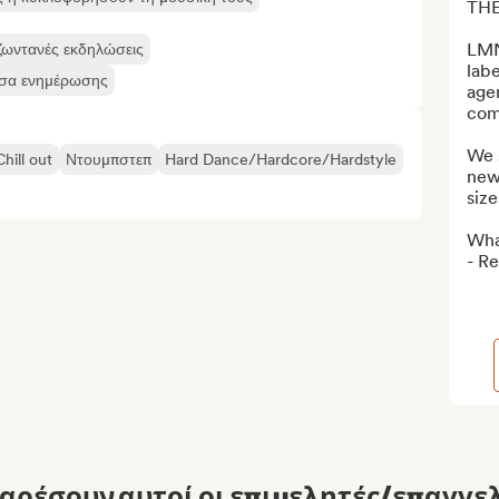
THE
LMN 
 ζωντανές εκδηλώσεις
labe
έσα ενημέρωσης
age
com
We s
Chill out
Ντουμπστεπ
Hard Dance/Hardcore/Hardstyle
new 
sizes
What
- Re
αρέσουν αυτοί οι επιμελητές/επαγγελ