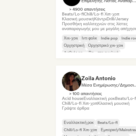
Επιμελητής Λίστας Αναπαραγωγής
> 4900 απαντήσεις
Beats/Lo-fi
Chill/Lo-fi Χιπ-χοπ
Κλασική μουσική
Κάντρι
Drill/Jersey
Προσθήκη καλλιτεχνών στις λίστες
αναπαραγωγής μου με μεγάλη απήχησ
Χιπ-χοπ
Ιντι φολκ
Indie pop
Indie ro
Ορχηστρική
Ορχηστρικό χιπ-χοπ
Διεθνές ραπ
Ραπ στα αγγλικά
Zoila Antonio
Μέσα Ενημέρωσης/
> 100 απαντήσεις
Acid house
Εναλλακτική ροκ
Beats/Lo-f
Chill/Lo-fi Χιπ-χοπ
Κλασική μουσική
Γράψτε άρθρα
Εναλλακτική ροκ
Beats/Lo-fi
Chill/Lo-fi Χιπ-χοπ
Εμπορική/Mainstr