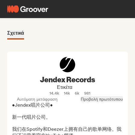
Σχετικά
Jendex Records
Ετικέτα
14.4k
14k
6k
981
Αυτόματη μετάφραση
Προβολή πρωτότυπου
•Jendex唱片公司• 

新一代唱片公司。

我们在Spotify和Deezer上拥有自己的歌单网络。我