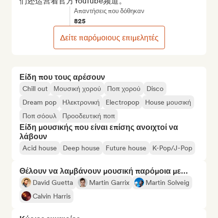
们还运营着官方YouTube频道。
Απαντήσεις που δόθηκαν
825
Δείτε παρόμοιους επιμελητές
Είδη που τους αρέσουν
Chill out
Μουσική χορού
Ποπ χορού
Disco
Dream pop
Ηλεκτρονική
Electropop
House μουσική
Ποπ σόουλ
Προοδευτική ποπ
Είδη μουσικής που είναι επίσης ανοιχτοί να
λάβουν
Acid house
Deep house
Future house
K-Pop/J-Pop
Θέλουν να λαμβάνουν μουσική παρόμοια με…
David Guetta
Martin Garrix
Martin Solveig
Calvin Harris