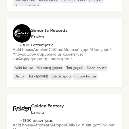
House μουσική
Señorita Records
Ετικέτα
> 1000 απαντήσεις
Acid house
Ambient
Chill out
Μουσική χορού
Ποπ χορού
Υπογράψουν συμβόλαιο με καλλιτέχνες ή
κυκλοφορήσουν τη μουσική τους
Acid house
Μουσική χορού
Ποπ χορού
Deep house
Disco
Ηλεκτρονική
Electropop
Future house
Golden Factory
Ετικέτα
> 1300 απαντήσεις
Acid house
Afrobeat/Afropop
Chill/Lo-fi Χιπ-χοπ
Chill out