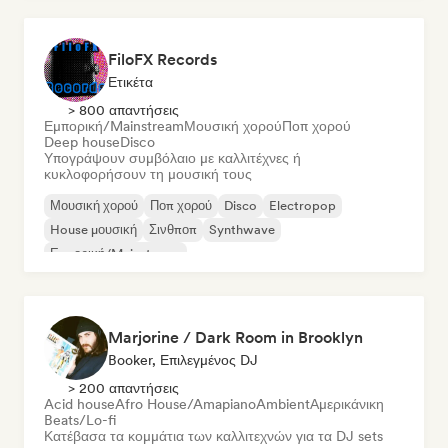
FiloFX Records
Ετικέτα
> 800 απαντήσεις
Εμπορική/Mainstream
Μουσική χορού
Ποπ χορού
Deep house
Disco
Υπογράψουν συμβόλαιο με καλλιτέχνες ή
κυκλοφορήσουν τη μουσική τους
Μουσική χορού
Ποπ χορού
Disco
Electropop
House μουσική
Σινθποπ
Synthwave
Εμπορική/Mainstream
Marjorine / Dark Room in Brooklyn
Booker, Επιλεγμένος DJ
> 200 απαντήσεις
Acid house
Afro House/Amapiano
Ambient
Αμερικάνικη
Beats/Lo-fi
Κατέβασα τα κομμάτια των καλλιτεχνών για τα DJ sets