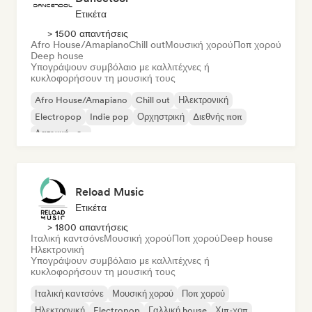
Ετικέτα
> 1500 απαντήσεις
Afro House/Amapiano
Chill out
Μουσική χορού
Ποπ χορού
Deep house
Υπογράψουν συμβόλαιο με καλλιτέχνες ή
κυκλοφορήσουν τη μουσική τους
Afro House/Amapiano
Chill out
Ηλεκτρονική
Electropop
Indie pop
Ορχηστρική
Διεθνής ποπ
Λατινική ποπ
Reload Music
Ετικέτα
> 1800 απαντήσεις
Ιταλική καντσόνε
Μουσική χορού
Ποπ χορού
Deep house
Ηλεκτρονική
Υπογράψουν συμβόλαιο με καλλιτέχνες ή
κυκλοφορήσουν τη μουσική τους
Ιταλική καντσόνε
Μουσική χορού
Ποπ χορού
Ηλεκτρονική
Electropop
Γαλλική house
Χιπ-χοπ