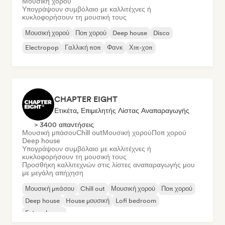
Μουσική χορού
Υπογράψουν συμβόλαιο με καλλιτέχνες ή
κυκλοφορήσουν τη μουσική τους
Μουσική χορού
Ποπ χορού
Deep house
Disco
Electropop
Γαλλική ποπ
Φανκ
Χιπ-χοπ
CHAPTER EIGHT
Ετικέτα, Επιμελητής Λίστας Αναπαραγωγής
> 3400 απαντήσεις
Μουσική μπάσου
Chill out
Μουσική χορού
Ποπ χορού
Deep house
Υπογράψουν συμβόλαιο με καλλιτέχνες ή
κυκλοφορήσουν τη μουσική τους
Προσθήκη καλλιτεχνών στις λίστες αναπαραγωγής μου
με μεγάλη απήχηση
Μουσική μπάσου
Chill out
Μουσική χορού
Ποπ χορού
Deep house
House μουσική
Lofi bedroom
Future house