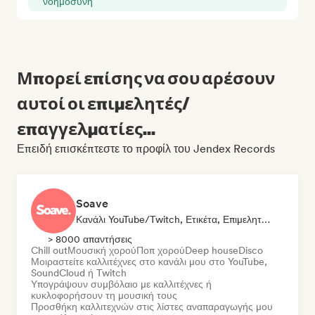
νοημοσύνη
Μπορεί επίσης να σου αρέσουν
αυτοί οι επιμελητές/
επαγγελματίες...
Επειδή επισκέπτεστε το προφίλ του Jendex Records
Soave
Κανάλι YouTube/Twitch, Ετικέτα, Επιμελητής Λίστας Αναπαραγωγής
> 8000 απαντήσεις
Chill out
Μουσική χορού
Ποπ χορού
Deep house
Disco
Μοιραστείτε καλλιτέχνες στο κανάλι μου στο YouTube,
SoundCloud ή Twitch
Υπογράψουν συμβόλαιο με καλλιτέχνες ή
κυκλοφορήσουν τη μουσική τους
Προσθήκη καλλιτεχνών στις λίστες αναπαραγωγής μου