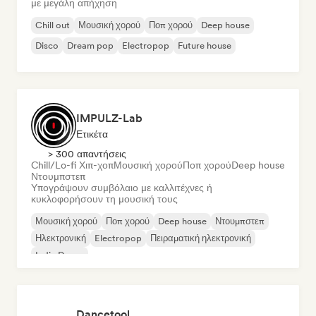
με μεγάλη απήχηση
Chill out
Μουσική χορού
Ποπ χορού
Deep house
Disco
Dream pop
Electropop
Future house
IMPULZ-Lab
Ετικέτα
> 300 απαντήσεις
Chill/Lo-fi Χιπ-χοπ
Μουσική χορού
Ποπ χορού
Deep house
Ντουμπστεπ
Υπογράψουν συμβόλαιο με καλλιτέχνες ή
κυκλοφορήσουν τη μουσική τους
Μουσική χορού
Ποπ χορού
Deep house
Ντουμπστεπ
Ηλεκτρονική
Electropop
Πειραματική ηλεκτρονική
Indie Dance
Dancetool