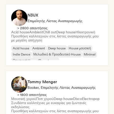
N3UX
Επιμελητής Λίστας Αναπαραγωγής
> 2800 απαντήσεις
Acid house
Ambient
Chill out
Deep house
Ηλεκτρονική
Προσθήκη καλλιτεχνών στις λίστες αναπαραγωγής μου
με μεγάλη απήχηση
Acid house
Ambient
Deep house
House μουσική
Indie Dance
Μελωδικό & Προοδευτικό House
Minimal
Οργανική House/Downtempo
Tommy Menger
Booker, Επιμελητής Λίστας Αναπαραγωγής
> 1800 απαντήσεις
Μουσική χορού
Ποπ χορού
Deep house
Disco
Electropop
Συνδέστε καλλιτέχνες με ευκαιρίες για ζωντανές
εκδηλώσεις
Προσθήκη καλλιτεχνών στις λίστες αναπαραγωγής μου