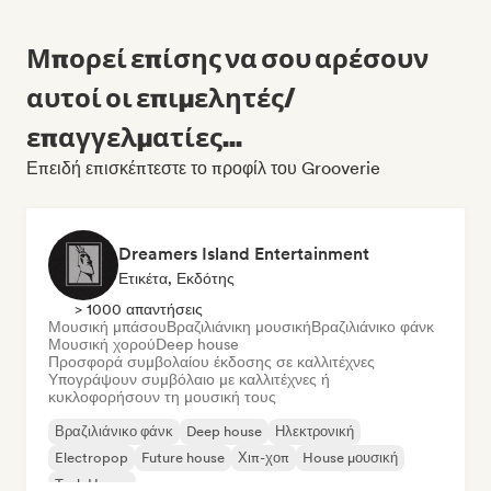
Μπορεί επίσης να σου αρέσουν
αυτοί οι επιμελητές/
επαγγελματίες...
Επειδή επισκέπτεστε το προφίλ του Grooverie
Dreamers Island Entertainment
Ετικέτα, Εκδότης
> 1000 απαντήσεις
Μουσική μπάσου
Βραζιλιάνικη μουσική
Βραζιλιάνικο φάνκ
Μουσική χορού
Deep house
Προσφορά συμβολαίου έκδοσης σε καλλιτέχνες
Υπογράψουν συμβόλαιο με καλλιτέχνες ή
κυκλοφορήσουν τη μουσική τους
Βραζιλιάνικο φάνκ
Deep house
Ηλεκτρονική
Electropop
Future house
Χιπ-χοπ
House μουσική
Tech House