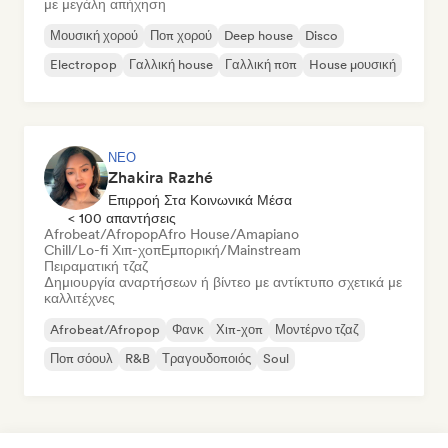
με μεγάλη απήχηση
Μουσική χορού
Ποπ χορού
Deep house
Disco
Electropop
Γαλλική house
Γαλλική ποπ
House μουσική
ΝΈΟ
Zhakira Razhé
Επιρροή Στα Κοινωνικά Μέσα
< 100 απαντήσεις
Afrobeat/Afropop
Afro House/Amapiano
Chill/Lo-fi Χιπ-χοπ
Εμπορική/Mainstream
Πειραματική τζαζ
Δημιουργία αναρτήσεων ή βίντεο με αντίκτυπο σχετικά με
καλλιτέχνες
Afrobeat/Afropop
Φανκ
Χιπ-χοπ
Μοντέρνο τζαζ
Ποπ σόουλ
R&B
Τραγουδοποιός
Soul