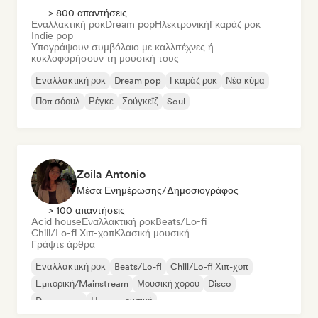
> 800 απαντήσεις
Εναλλακτική ροκ
Dream pop
Ηλεκτρονική
Γκαράζ ροκ
Indie pop
Υπογράψουν συμβόλαιο με καλλιτέχνες ή
κυκλοφορήσουν τη μουσική τους
Εναλλακτική ροκ
Dream pop
Γκαράζ ροκ
Νέα κύμα
Ποπ σόουλ
Ρέγκε
Σούγκεϊζ
Soul
Zoila Antonio
Μέσα Ενημέρωσης/Δημοσιογράφος
> 100 απαντήσεις
Acid house
Εναλλακτική ροκ
Beats/Lo-fi
Chill/Lo-fi Χιπ-χοπ
Κλασική μουσική
Γράψτε άρθρα
Εναλλακτική ροκ
Beats/Lo-fi
Chill/Lo-fi Χιπ-χοπ
Εμπορική/Mainstream
Μουσική χορού
Disco
Dream pop
House μουσική