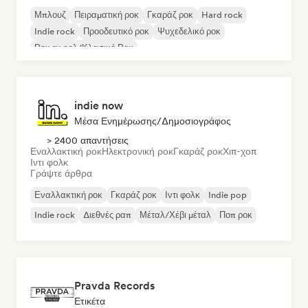
Μπλουζ
Πειραματική ροκ
Γκαράζ ροκ
Hard rock
Indie rock
Προοδευτικό ροκ
Ψυχεδελικό ροκ
Ροκ εν ρολ/Κλασικό Ροκ
indie now
Μέσα Ενημέρωσης/Δημοσιογράφος
> 2400 απαντήσεις
Εναλλακτική ροκ
Ηλεκτρονική ροκ
Γκαράζ ροκ
Χιπ-χοπ
Ιντι φολκ
Γράψτε άρθρα
Εναλλακτική ροκ
Γκαράζ ροκ
Ιντι φολκ
Indie pop
Indie rock
Διεθνές ραπ
Μέταλ/Χέβι μέταλ
Ποπ ροκ
Pravda Records
Ετικέτα