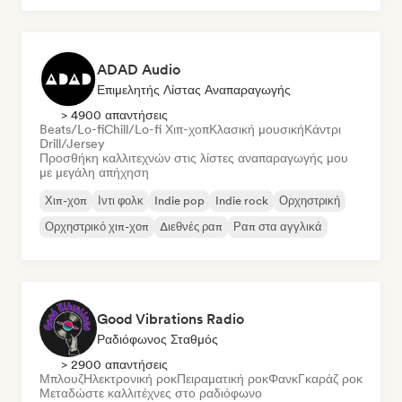
ADAD Audio
Επιμελητής Λίστας Αναπαραγωγής
> 4900 απαντήσεις
Beats/Lo-fi
Chill/Lo-fi Χιπ-χοπ
Κλασική μουσική
Κάντρι
Drill/Jersey
Προσθήκη καλλιτεχνών στις λίστες αναπαραγωγής μου
με μεγάλη απήχηση
Χιπ-χοπ
Ιντι φολκ
Indie pop
Indie rock
Ορχηστρική
Ορχηστρικό χιπ-χοπ
Διεθνές ραπ
Ραπ στα αγγλικά
Good Vibrations Radio
Ραδιόφωνος Σταθμός
> 2900 απαντήσεις
Μπλουζ
Ηλεκτρονική ροκ
Πειραματική ροκ
Φανκ
Γκαράζ ροκ
Μεταδώστε καλλιτέχνες στο ραδιόφωνο