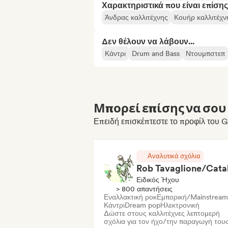
Χαρακτηριστικά που είναι επίσης
Άνδρας καλλιτέχνης
Κουήρ καλλιτέχν
Δεν θέλουν να λάβουν...
Κάντρι
Drum and Bass
Ντουμπστεπ
Μπορεί επίσης να σου 
Επειδή επισκέπτεστε το προφίλ του 
Αναλυτικά σχόλια
Ειδικός Ήχου
> 800 απαντήσεις
Εναλλακτική ροκ
Εμπορική/Mainstream
Κάντρι
Dream pop
Ηλεκτρονική
Δώστε στους καλλιτέχνες λεπτομερή
σχόλια για τον ήχο/την παραγωγή του