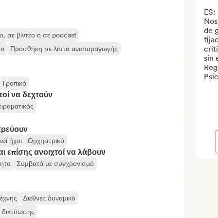
ES: 

Nos 
de g
, σε βίντεο ή σε podcast
fija
crít
υο
Προσθήκη σε λίστα αναπαραγωγής
sin 
Reg
Psic
Τροπικό
τοί να δεχτούν
ειραματικός
τρεύουν
οί ήχοι
Ορχηστρικό
αι επίσης ανοιχτοί να λάβουν
τητα
Συμβατά με συγχρονισμό
τέχνης
Διεθνές δυναμικό
ς δικτύωσης