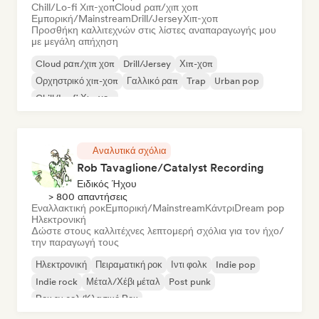
Chill/Lo-fi Χιπ-χοπ
Cloud ραπ/χιπ χοπ
Εμπορική/Mainstream
Drill/Jersey
Χιπ-χοπ
Προσθήκη καλλιτεχνών στις λίστες αναπαραγωγής μου
με μεγάλη απήχηση
Cloud ραπ/χιπ χοπ
Drill/Jersey
Χιπ-χοπ
Ορχηστρικό χιπ-χοπ
Γαλλικό ραπ
Trap
Urban pop
Chill/Lo-fi Χιπ-χοπ
Αναλυτικά σχόλια
Rob Tavaglione/Catalyst Recording
Ειδικός Ήχου
> 800 απαντήσεις
Εναλλακτική ροκ
Εμπορική/Mainstream
Κάντρι
Dream pop
Ηλεκτρονική
Δώστε στους καλλιτέχνες λεπτομερή σχόλια για τον ήχο/
την παραγωγή τους
Ηλεκτρονική
Πειραματική ροκ
Ιντι φολκ
Indie pop
Indie rock
Μέταλ/Χέβι μέταλ
Post punk
Ροκ εν ρολ/Κλασικό Ροκ