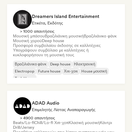
Dreamers Island Entertainment
Ετικέτα, Εκδότης
> 1000 απαντήσεις
Μουσική μπάσου
Βραζιλιάνικη μουσική
Βραζιλιάνικο φάνκ
Μουσική χορού
Deep house
Προσφορά συμβολαίου έκδοσης σε καλλιτέχνες
Υπογράψουν συμβόλαιο με καλλιτέχνες ή
κυκλοφορήσουν τη μουσική τους
Βραζιλιάνικο φάνκ
Deep house
Ηλεκτρονική
Electropop
Future house
Χιπ-χοπ
House μουσική
Tech House
ADAD Audio
Επιμελητής Λίστας Αναπαραγωγής
> 4900 απαντήσεις
Beats/Lo-fi
Chill/Lo-fi Χιπ-χοπ
Κλασική μουσική
Κάντρι
Drill/Jersey