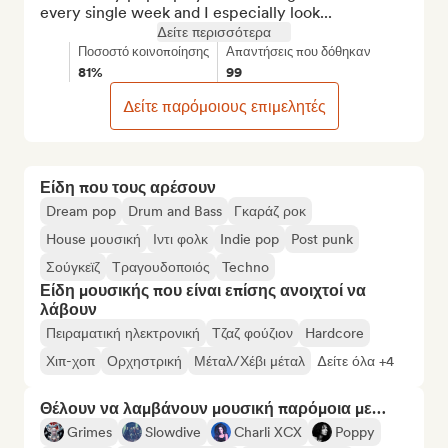
every single week and I especially look...
Δείτε περισσότερα
Ποσοστό κοινοποίησης
Απαντήσεις που δόθηκαν
81%
99
Δείτε παρόμοιους επιμελητές
Είδη που τους αρέσουν
Dream pop
Drum and Bass
Γκαράζ ροκ
House μουσική
Ιντι φολκ
Indie pop
Post punk
Σούγκεϊζ
Τραγουδοποιός
Techno
Είδη μουσικής που είναι επίσης ανοιχτοί να
λάβουν
Πειραματική ηλεκτρονική
Τζαζ φούζιον
Hardcore
Χιπ-χοπ
Ορχηστρική
Μέταλ/Χέβι μέταλ
Δείτε όλα +4
Θέλουν να λαμβάνουν μουσική παρόμοια με…
Grimes
Slowdive
Charli XCX
Poppy