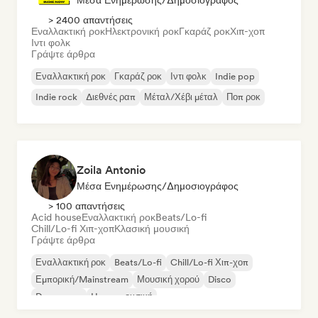
Μέσα Ενημέρωσης/Δημοσιογράφος
> 2400 απαντήσεις
Εναλλακτική ροκ
Ηλεκτρονική ροκ
Γκαράζ ροκ
Χιπ-χοπ
Ιντι φολκ
Γράψτε άρθρα
Εναλλακτική ροκ
Γκαράζ ροκ
Ιντι φολκ
Indie pop
Indie rock
Διεθνές ραπ
Μέταλ/Χέβι μέταλ
Ποπ ροκ
Zoila Antonio
Μέσα Ενημέρωσης/Δημοσιογράφος
> 100 απαντήσεις
Acid house
Εναλλακτική ροκ
Beats/Lo-fi
Chill/Lo-fi Χιπ-χοπ
Κλασική μουσική
Γράψτε άρθρα
Εναλλακτική ροκ
Beats/Lo-fi
Chill/Lo-fi Χιπ-χοπ
Εμπορική/Mainstream
Μουσική χορού
Disco
Dream pop
House μουσική