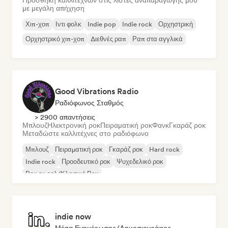
Προσθήκη καλλιτεχνών στις λίστες αναπαραγωγής μου
με μεγάλη απήχηση
Χιπ-χοπ
Ιντι φολκ
Indie pop
Indie rock
Ορχηστρική
Ορχηστρικό χιπ-χοπ
Διεθνές ραπ
Ραπ στα αγγλικά
Good Vibrations Radio
Ραδιόφωνος Σταθμός
> 2900 απαντήσεις
Μπλουζ
Ηλεκτρονική ροκ
Πειραματική ροκ
Φανκ
Γκαράζ ροκ
Μεταδώστε καλλιτέχνες στο ραδιόφωνο
Μπλουζ
Πειραματική ροκ
Γκαράζ ροκ
Hard rock
Indie rock
Προοδευτικό ροκ
Ψυχεδελικό ροκ
Ροκ εν ρολ/Κλασικό Ροκ
indie now