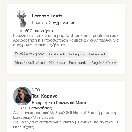
Lorenzo Lautz
Επόπτης Συγχρονισμού
> 1600 απαντήσεις
Εναλλακτική ροκ
Dream pop
Hard rock
Indie pop
Indie rock
Αδειοδότηση ή εκπροσώπηση κομματιών καλλιτεχνών για
συγχρονισμό εικόνας/βίντεο
Εναλλακτική ροκ
Hard rock
Indie pop
Indie rock
Μέταλ/Χέβι μέταλ
Νέα κύμα
Post punk
Ψυχεδελικό ροκ
ΝΈΟ
Tati Kapaya
Επιρροή Στα Κοινωνικά Μέσα
< 100 απαντήσεις
Αφρικανική μουσική
Μπλουζ
Chill House
Κλασική μουσική
Εμπορική/Mainstream
Δημιουργία αναρτήσεων ή βίντεο με αντίκτυπο σχετικά με
καλλιτέχνες