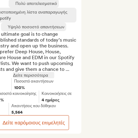
Πολύ αποτελεσματικό
ιστοποιημένη λίστα αναπαραγωγής
potify
Υψηλό ποσοστό απαντήσεων
ultimate goal is to change 
blished standards of today’s music 
stry and open up the business. 
prefer Deep House, House, 
ure House and EDM in our Spotify 
ylists. We want to push upcoming 
sts and give them a chance to ...
Δείτε περισσότερα
Ποσοστό απαντήσεων
100%
σοστό κοινοποίησης
Κοινοποιήσεις σε
0%
4 ημέρες
Απαντήσεις που δόθηκαν
5,564
Δείτε παρόμοιους επιμελητές