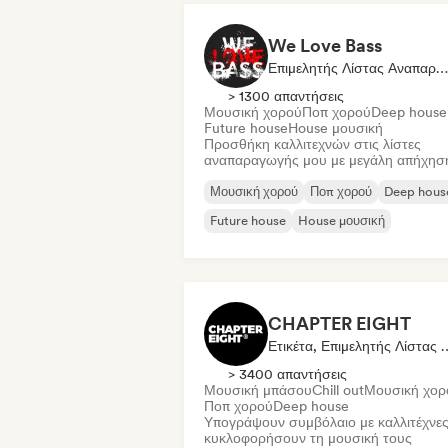
We Love Bass
Επιμελητής Λίστας Αναπαραγωγής
> 1300 απαντήσεις
Μουσική χορού
Ποπ χορού
Deep house
Future house
House μουσική
Προσθήκη καλλιτεχνών στις λίστες
αναπαραγωγής μου με μεγάλη απήχησ
Μουσική χορού
Ποπ χορού
Deep hous
Future house
House μουσική
CHAPTER EIGHT
Ετικέτα, Επιμελητής Λί
> 3400 απαντήσεις
Μουσική μπάσου
Chill out
Μουσική χορ
Ποπ χορού
Deep house
Υπογράψουν συμβόλαιο με καλλιτέχνες
κυκλοφορήσουν τη μουσική τους