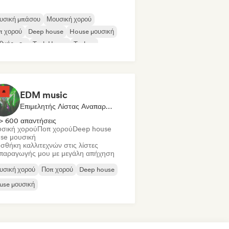
υσική μπάσου
Μουσική χορού
π χορού
Deep house
House μουσική
θνής ποπ
Tech House
Techno
EDM music
Επιμελητής Λίστας Αναπαραγωγής
> 600 απαντήσεις
σική χορού
Ποπ χορού
Deep house
se μουσική
σθήκη καλλιτεχνών στις λίστες
παραγωγής μου με μεγάλη απήχηση
υσική χορού
Ποπ χορού
Deep house
use μουσική