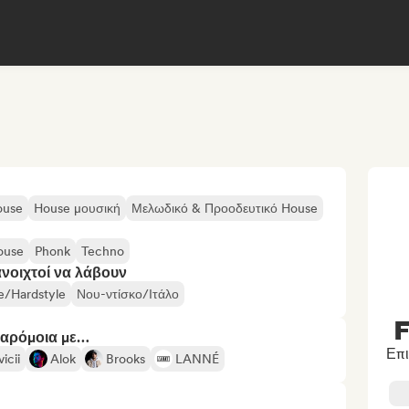
ouse
House μουσική
Μελωδικό & Προοδευτικό House
ouse
Phonk
Techno
ανοιχτοί να λάβουν
e/Hardstyle
Νου-ντίσκο/Ιτάλο
F
παρόμοια με…
Επ
icii
Alok
Brooks
LANNÉ