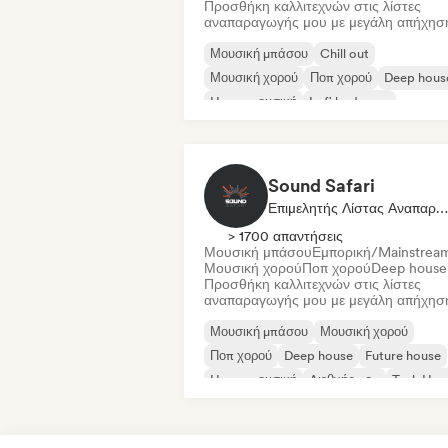
Προσθήκη καλλιτεχνών στις λίστες
αναπαραγωγής μου με μεγάλη απήχησ
Μουσική μπάσου
Chill out
Μουσική χορού
Ποπ χορού
Deep hous
House μουσική
Lofi bedroom
Future house
Sound Safari
Επιμελητής Λίστας Αναπαραγωγής
> 1700 απαντήσεις
Μουσική μπάσου
Εμπορική/Mainstrea
Μουσική χορού
Ποπ χορού
Deep house
Προσθήκη καλλιτεχνών στις λίστες
αναπαραγωγής μου με μεγάλη απήχησ
Μουσική μπάσου
Μουσική χορού
Ποπ χορού
Deep house
Future house
House μουσική
Διεθνής ποπ
Tech Hou