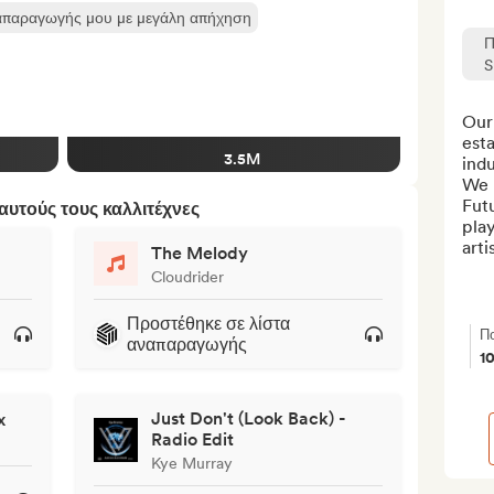
ναπαραγωγής μου με μεγάλη απήχηση
Π
S
Our 
esta
3.5M
indu
We 
Fut
υτούς τους καλλιτέχνες
pla
arti
The Melody
Cloudrider
Προστέθηκε σε λίστα
Πο
αναπαραγωγής
1
Just Don't (Look Back) -
x
Radio Edit
Kye Murray