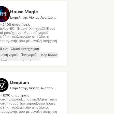
House Magic
Επιμελητής Λίστας Αναπαραγωγής
> 2400 απαντήσεις
ts/Lo-fi
Chill/Lo-fi Χιπ-χοπ
Chill out
ud ραπ/χιπ χοπ
Μουσική χορού
σθήκη καλλιτεχνών στις λίστες
παραγωγής μου με μεγάλη απήχηση
ll out
Cloud ραπ/χιπ χοπ
υσική χορού
Ποπ χορού
Deep house
λλική house
Future house
use μουσική
Deepium
Επιμελητής Λίστας Αναπαραγωγής
> 1200 απαντήσεις
σική μπάσου
Εμπορική/Mainstream
σική χορού
Ποπ χορού
Deep house
σθήκη καλλιτεχνών στις λίστες
παραγωγής μου με μεγάλη απήχηση