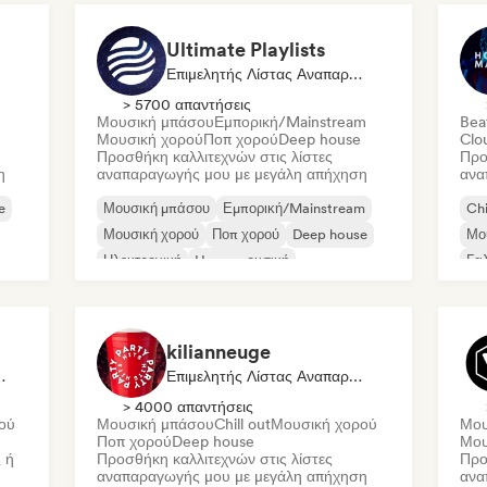
Ultimate Playlists
Επιμελητής Λίστας Αναπαραγωγής
> 5700 απαντήσεις
Μουσική μπάσου
Εμπορική/Mainstream
Bea
Μουσική χορού
Ποπ χορού
Deep house
Clo
Προσθήκη καλλιτεχνών στις λίστες
Προ
η
αναπαραγωγής μου με μεγάλη απήχηση
ανα
e
Μουσική μπάσου
Εμπορική/Mainstream
Chi
Μουσική χορού
Ποπ χορού
Deep house
Μο
Ηλεκτρονική
House μουσική
Γα
Ho
kilianneuge
στας Αναπαραγωγής
Επιμελητής Λίστας Αναπαραγωγής
> 4000 απαντήσεις
ού
Μουσική μπάσου
Chill out
Μουσική χορού
Μου
Ποπ χορού
Deep house
Μου
 ή
Προσθήκη καλλιτεχνών στις λίστες
Προ
αναπαραγωγής μου με μεγάλη απήχηση
ανα