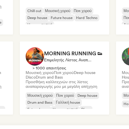
η
Chill out
Μουσική χορού
Ποπ χορού
Μο
Deep house
Future house
Hard Techno
Πο
e
House μουσική
Διε
Μελωδικό & Προοδευτικό House
MORNING RUNNING 👟
Επιμελητής Λίστας Αναπαραγωγής
> 1000 απαντήσεις
m
Μουσική χορού
Ποπ χορού
Deep house
Μου
Disco
Drum and Bass
Hou
Προσθήκη καλλιτεχνών στις λίστες
Προ
η
αναπαραγωγής μου με μεγάλη απήχηση
ανα
Μουσική χορού
Ποπ χορού
Deep house
Μο
Drum and Bass
Γαλλική house
Ho
se
Future house
House μουσική
Disco