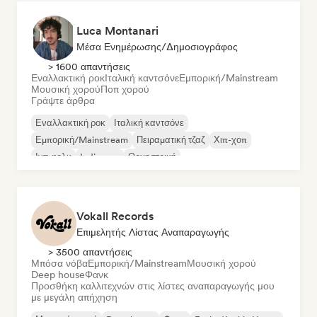
Luca Montanari
Μέσα Ενημέρωσης/Δημοσιογράφος
> 1600 απαντήσεις
Εναλλακτική ροκ
Ιταλική καντσόνε
Εμπορική/Mainstream
Μουσική χορού
Ποπ χορού
Γράψτε άρθρα
Εναλλακτική ροκ
Ιταλική καντσόνε
Εμπορική/Mainstream
Πειραματική τζαζ
Χιπ-χοπ
Ιντι φολκ
Indie pop
Ορχηστρική
Vokall Records
Επιμελητής Λίστας Αναπαραγωγής
> 3500 απαντήσεις
Μπόσα νόβα
Εμπορική/Mainstream
Μουσική χορού
Deep house
Φανκ
Προσθήκη καλλιτεχνών στις λίστες αναπαραγωγής μου
με μεγάλη απήχηση