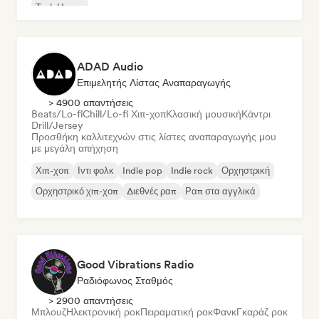
Tech House
ADAD Audio
Επιμελητής Λίστας Αναπαραγωγής
> 4900 απαντήσεις
Beats/Lo-fi
Chill/Lo-fi Χιπ-χοπ
Κλασική μουσική
Κάντρι
Drill/Jersey
Προσθήκη καλλιτεχνών στις λίστες αναπαραγωγής μου
με μεγάλη απήχηση
Χιπ-χοπ
Ιντι φολκ
Indie pop
Indie rock
Ορχηστρική
Ορχηστρικό χιπ-χοπ
Διεθνές ραπ
Ραπ στα αγγλικά
Good Vibrations Radio
Ραδιόφωνος Σταθμός
> 2900 απαντήσεις
Μπλουζ
Ηλεκτρονική ροκ
Πειραματική ροκ
Φανκ
Γκαράζ ροκ