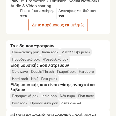
Playlist. Promotion / Diffusion. Social Networks. 
Audio & Video sharing...
Ποσοστό κοινοποίησης
Απαντήσεις που δόθηκαν
25%
159
Δείτε παρόμοιους επιμελητές
Τα είδη που προτιμούν
Εναλλακτική ροκ
Indie rock
Μέταλ/Χέβι μέταλ
Προοδευτικό ροκ
Ψυχεδελικό ροκ
Είδη μουσικής που λατρεύουν
Coldwave
Death/Thrash
Γκαράζ ροκ
Hardcore
Hard rock
Νόιζ
Post punk
Είδη μουσικής που είναι επίσης ανοιχτοί να
λάβουν
Πειραματική ροκ
Indie pop
Νέα κύμα
Ποπ πανκ
Post rock
Προοδευτικό ροκ
Δείτε όλα +4
Θέλουν να λαμβάνουν μουσική παρόμοια με…