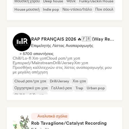
Μουσική χορού
Deep house
Φανκ
Funky/Jackin House
House μουσική
Indie pop
Νου-ντίσκο/Ιτάλο
Ποπ σόουλ
RAP FRANÇAIS 2026 🔥🇫🇷 (Way Records)
Επιμελητής Λίστας Αναπαραγωγής
> 5700 απαντήσεις
Chill/Lo-fi Χιπ-χοπ
Cloud ραπ/χιπ χοπ
Εμπορική/Mainstream
Drill/Jersey
Χιπ-χοπ
Προσθήκη καλλιτεχνών στις λίστες αναπαραγωγής μου
με μεγάλη απήχηση
Cloud ραπ/χιπ χοπ
Drill/Jersey
Χιπ-χοπ
Ορχηστρικό χιπ-χοπ
Γαλλικό ραπ
Trap
Urban pop
Chill/Lo-fi Χιπ-χοπ
Αναλυτικά σχόλια
Rob Tavaglione/Catalyst Recording