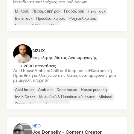
Μεταδώστε καλλιτέχνες στο ραδιόφωνο
Μπλουζ
Πειραματική ροκ
Γκαράζ ροκ
Hard rock
Indie rock
Προοδευτικό ροκ
Ψυχεδελικό ροκ
Ροκ εν ρολ/Κλασικό Ροκ
N3UX
Επιμελητής Λίστας Αναπαραγωγής
> 2800 απαντήσεις
Acid house
Ambient
Chill out
Deep house
Ηλεκτρονική
Προσθήκη καλλιτεχνών στις λίστες αναπαραγωγής μου
με μεγάλη απήχηση
Acid house
Ambient
Deep house
House μουσική
Indie Dance
Μελωδικό & Προοδευτικό House
Minimal
Οργανική House/Downtempo
ΝΈΟ
Joe Donnelly - Content Creator