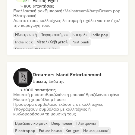
Ειδικός Ήχου
> 800 απαντήσεις
Εναλλακτική ροκ
Εμπορική/Mainstream
Κάντρι
Dream pop
Ηλεκτρονική
Δώστε στους καλλιτέχνες λεπτομερή σχόλια για τον ήχο/
την παραγωγή τους
Ηλεκτρονική
Πειραματική ροκ
Ιντι φολκ
Indie pop
Indie rock
Μέταλ/Χέβι μέταλ
Post punk
Ροκ εν ρολ/Κλασικό Ροκ
Dreamers Island Entertainment
Ετικέτα, Εκδότης
> 1000 απαντήσεις
Μουσική μπάσου
Βραζιλιάνικη μουσική
Βραζιλιάνικο φάνκ
Μουσική χορού
Deep house
Προσφορά συμβολαίου έκδοσης σε καλλιτέχνες
Υπογράψουν συμβόλαιο με καλλιτέχνες ή
κυκλοφορήσουν τη μουσική τους
Βραζιλιάνικο φάνκ
Deep house
Ηλεκτρονική
Electropop
Future house
Χιπ-χοπ
House μουσική