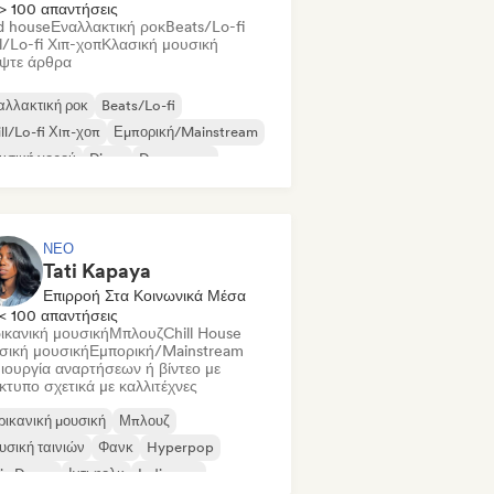
> 100 απαντήσεις
d house
Εναλλακτική ροκ
Beats/Lo-fi
l/Lo-fi Χιπ-χοπ
Κλασική μουσική
ψτε άρθρα
αλλακτική ροκ
Beats/Lo-fi
ll/Lo-fi Χιπ-χοπ
Εμπορική/Mainstream
υσική χορού
Disco
Dream pop
use μουσική
ΝΈΟ
Tati Kapaya
Επιρροή Στα Κοινωνικά Μέσα
< 100 απαντήσεις
ικανική μουσική
Μπλουζ
Chill House
σική μουσική
Εμπορική/Mainstream
ιουργία αναρτήσεων ή βίντεο με
ίκτυπο σχετικά με καλλιτέχνες
ικανική μουσική
Μπλουζ
σική ταινιών
Φανκ
Hyperpop
ie Dance
Ιντι φολκ
Indie pop