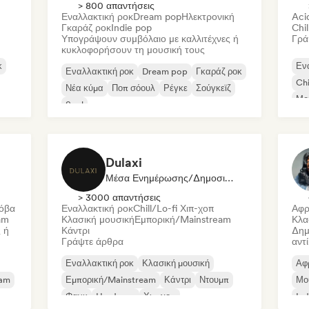
> 800 απαντήσεις
Εναλλακτική ροκ
Dream pop
Ηλεκτρονική
Aci
Γκαράζ ροκ
Indie pop
Chil
Υπογράψουν συμβόλαιο με καλλιτέχνες ή
Γρά
κυκλοφορήσουν τη μουσική τους
κ
Εν
Εναλλακτική ροκ
Dream pop
Γκαράζ ροκ
Chi
Νέα κύμα
Ποπ σόουλ
Ρέγκε
Σούγκεϊζ
Μο
Soul
Ho
Dulaxi
Μέσα Ενημέρωσης/Δημοσιογράφος
> 3000 απαντήσεις
όβα
Εναλλακτική ροκ
Chill/Lo-fi Χιπ-χοπ
Αφρ
am
Κλασική μουσική
Εμπορική/Mainstream
Κλα
 ή
Κάντρι
Δημ
Γράψτε άρθρα
αντ
Εναλλακτική ροκ
Κλασική μουσική
Αφρ
eam
Εμπορική/Mainstream
Κάντρι
Ντουμπ
Μου
Φανκ
Hardcore
Χιπ-χοπ
Ind