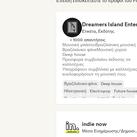
Επειδή επισκέπτεστε το προφίλ του 
Ετικέτα, Εκδότης
> 1000 απαντήσεις
Μουσική μπάσου
Βραζιλιάνικη μουσική
Βραζιλιάνικο φάνκ
Μουσική χορού
Deep house
Προσφορά συμβολαίου έκδοσης σε
καλλιτέχνες
Υπογράψουν συμβόλαιο με καλλιτέχνες
κυκλοφορήσουν τη μουσική τους
Βραζιλιάνικο φάνκ
Deep house
Ηλεκτρονική
Electropop
Future hous
Χιπ-χοπ
House μουσική
Tech House
indie now
Μέσα Ενημέρωσης/