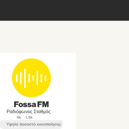
Fossa FM
Ραδιόφωνος Σταθμός
8k
1.8k
Υψηλό ποσοστό κοινοποίησης