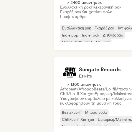
> 2400 απαντήσεις
Εναλλακτική ροκ
Ηλεκτρονική ροκ
Γκαράζ ροκ
Χιπ-χοπ
Ιντι φολκ
Γράψτε άρθρα
Εναλλακτική ροκ
Γκαράζ ροκ
Ιντι φολ
Indie pop
Indie rock
Διεθνές ραπ
Μέταλ/Χέβι μέταλ
Ποπ ροκ
Sungate Records
Ετικέτα
> 1300 απαντήσεις
Afrobeat/Afropop
Beats/Lo-fi
Μπόσα ν
Chill/Lo-fi Χιπ-χοπ
Εμπορική/Mainstre
Υπογράψουν συμβόλαιο με καλλιτέχνες
κυκλοφορήσουν τη μουσική τους
Beats/Lo-fi
Μπόσα νόβα
Chill/Lo-fi Χιπ-χοπ
Εμπορική/Mainstr
Ντάνσχολ
Ποπ χορού
Χιπ-χοπ