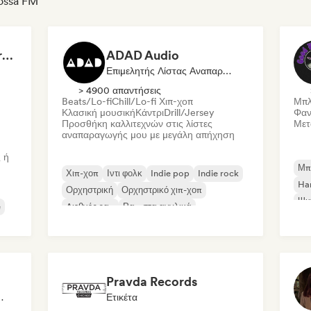
Fossa FM
Dreamers Island Entertainment
ADAD Audio
Επιμελητής Λίστας Αναπαραγωγής
> 4900 απαντήσεις
Beats/Lo-fi
Chill/Lo-fi Χιπ-χοπ
Μπλ
Κλασική μουσική
Κάντρι
Drill/Jersey
Φαν
Προσθήκη καλλιτεχνών στις λίστες
Μετ
αναπαραγωγής μου με μεγάλη απήχηση
 ή
Μπ
Χιπ-χοπ
Ιντι φολκ
Indie pop
Indie rock
Ha
Ορχηστρική
Ορχηστρικό χιπ-χοπ
Ψυ
e
Διεθνές ραπ
Ραπ στα αγγλικά
Pravda Records
Δημοσιογράφος
Ετικέτα