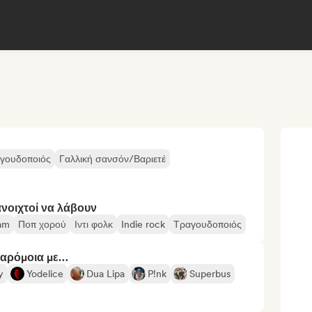
γουδοποιός
Γαλλική σανσόν/Βαριετέ
ανοιχτοί να λάβουν
am
Ποπ χορού
Ιντι φολκ
Indie rock
Τραγουδοποιός
παρόμοια με…
y
Yodelice
Dua Lipa
P!nk
Superbus