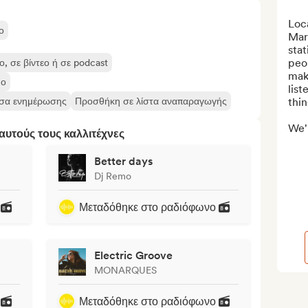
Loc
ο
Mars
stat
peop
, σε βίντεο ή σε podcast
make
υο
list
έσα ενημέρωσης
Προσθήκη σε λίστα αναπαραγωγής
thin
We'r
υτούς τους καλλιτέχνες
Better days
Dj Remo
Μεταδόθηκε στο ραδιόφωνο
Electric Groove
MONARQUES
Μεταδόθηκε στο ραδιόφωνο