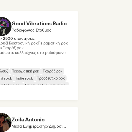
Good Vibrations Radio
Ραδιόφωνος Σταθμός
> 2900 απαντήσεις
ουζ
Ηλεκτρονική ροκ
Πειραματική ροκ
κ
Γκαράζ ροκ
αδώστε καλλιτέχνες στο ραδιόφωνο
λουζ
Πειραματική ροκ
Γκαράζ ροκ
rd rock
Indie rock
Προοδευτικό ροκ
χεδελικό ροκ
Ροκ εν ρολ/Κλασικό Ροκ
Zoila Antonio
Μέσα Ενημέρωσης/Δημοσιογράφος