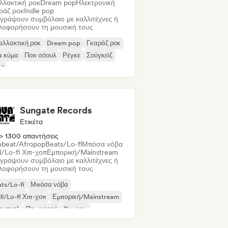
λλακτική ροκ
Dream pop
Ηλεκτρονική
ράζ ροκ
Indie pop
γράψουν συμβόλαιο με καλλιτέχνες ή
λοφορήσουν τη μουσική τους
αλλακτική ροκ
Dream pop
Γκαράζ ροκ
α κύμα
Ποπ σόουλ
Ρέγκε
Σούγκεϊζ
ul
Sungate Records
Ετικέτα
> 1300 απαντήσεις
obeat/Afropop
Beats/Lo-fi
Μπόσα νόβα
l/Lo-fi Χιπ-χοπ
Εμπορική/Mainstream
γράψουν συμβόλαιο με καλλιτέχνες ή
λοφορήσουν τη μουσική τους
ts/Lo-fi
Μπόσα νόβα
ll/Lo-fi Χιπ-χοπ
Εμπορική/Mainstream
άνσχολ
Ποπ χορού
Χιπ-χοπ
π σόουλ