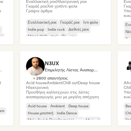
οκ
Εναλλακτική ροκ
Ηλεκτρονική ροκ
Ενα
Γκαράζ ροκ
Χιπ-χοπ
Ιντι φολκ
Γκα
ο
Γράψτε άρθρα
Υπο
κυκ
Εναλλακτική ροκ
Γκαράζ ροκ
Ιντι φολκ
Εν
κ
Indie pop
Indie rock
Διεθνές ραπ
Νέ
οκ
Μέταλ/Χέβι μέταλ
Ποπ ροκ
So
N3UX
Δημοσιογράφος
Επιμελητής Λίστας Αναπαραγωγής
> 2800 απαντήσεις
i
Acid house
Ambient
Chill out
Deep house
Afr
Ηλεκτρονική
Chil
Προσθήκη καλλιτεχνών στις λίστες
Υπο
αναπαραγωγής μου με μεγάλη απήχηση
κυκ
Acid house
Ambient
Deep house
Bea
eam
House μουσική
Indie Dance
Chi
Μελωδικό & Προοδευτικό House
Minimal
Ντ
Οργανική House/Downtempo
Πο