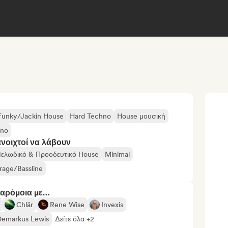
Funky/Jackin House
Hard Techno
House μουσική
hno
ανοιχτοί να λάβουν
ελωδικό & Προοδευτικό House
Minimal
age/Bassline
παρόμοια με…
Chlär
Rene Wise
Invexis
Demarkus Lewis
Δείτε όλα +2