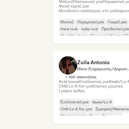
Μπλουζ
Ηλεκτρονική ροκ
Πειραματική ρ
Φανκ
Γκαράζ ροκ
Μεταδώστε καλλιτέχνες στο ραδιόφων
Μπλουζ
Πειραματική ροκ
Γκαράζ ροκ
Hard rock
Indie rock
Προοδευτικό ρο
Ψυχεδελικό ροκ
Ροκ εν ρολ/Κλασικό Ρ
Zoila Antonio
Μέσα Ενημέρωσης/
> 100 απαντήσεις
Acid house
Εναλλακτική ροκ
Beats/Lo-f
Chill/Lo-fi Χιπ-χοπ
Κλασική μουσική
Γράψτε άρθρα
Εναλλακτική ροκ
Beats/Lo-fi
Chill/Lo-fi Χιπ-χοπ
Εμπορική/Mainstr
Μουσική χορού
Disco
Dream pop
House μουσική