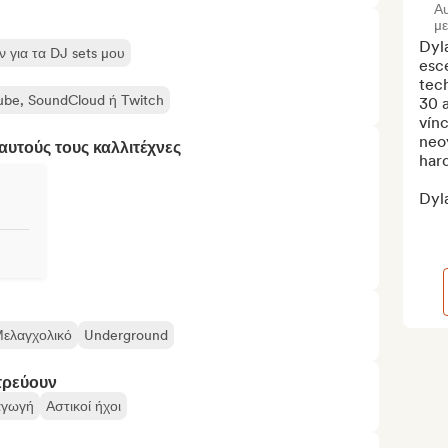
Α
μ
Dyla
 για τα DJ sets μου
esc
tec
Tube, SoundCloud ή Twitch
30 a
vínc
neoy
υτούς τους καλλιτέχνες
hard
Dyla
ελαγχολικό
Underground
τρεύουν
αγωγή
Αστικοί ήχοι