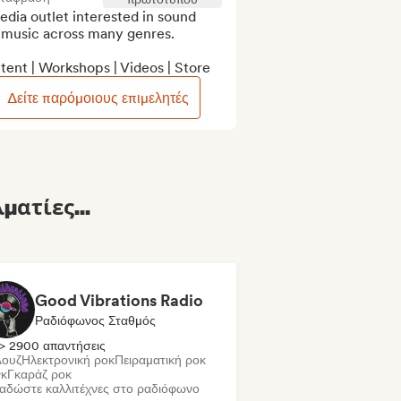
dia outlet interested in sound 
 music across many genres.

ent | Workshops | Videos | Store
Δείτε παρόμοιους επιμελητές
ματίες...
Good Vibrations Radio
Ραδιόφωνος Σταθμός
> 2900 απαντήσεις
ουζ
Ηλεκτρονική ροκ
Πειραματική ροκ
κ
Γκαράζ ροκ
αδώστε καλλιτέχνες στο ραδιόφωνο