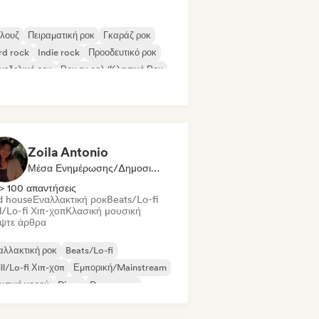
λουζ
Πειραματική ροκ
Γκαράζ ροκ
rd rock
Indie rock
Προοδευτικό ροκ
χεδελικό ροκ
Ροκ εν ρολ/Κλασικό Ροκ
Zoila Antonio
Μέσα Ενημέρωσης/Δημοσιογράφος
> 100 απαντήσεις
d house
Εναλλακτική ροκ
Beats/Lo-fi
l/Lo-fi Χιπ-χοπ
Κλασική μουσική
ψτε άρθρα
αλλακτική ροκ
Beats/Lo-fi
ll/Lo-fi Χιπ-χοπ
Εμπορική/Mainstream
υσική χορού
Disco
Dream pop
use μουσική