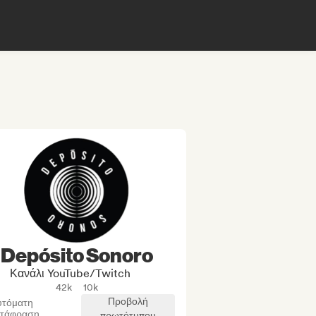
Depósito Sonoro
Κανάλι YouTube/Twitch
42k
10k
Προβολή
υτόματη
ετάφραση
πρωτότυπου