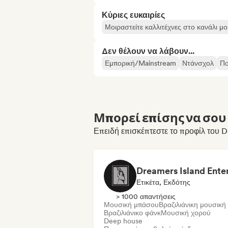
Κύριες ευκαιρίες
Μοιραστείτε καλλιτέχνες στο κανάλι μ
Δεν θέλουν να λάβουν...
Εμπορική/Mainstream
Ντάνσχολ
Πο
Μπορεί επίσης να σου 
Επειδή επισκέπτεστε το προφίλ του 
Ετικέτα, Εκδότης
> 1000 απαντήσεις
Μουσική μπάσου
Βραζιλιάνικη μουσική
Βραζιλιάνικο φάνκ
Μουσική χορού
Deep house