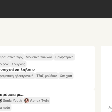
ιραματική τζαζ
Μουσική ταινιών
Ορχηστρική
ό ροκ
Σούγκεϊζ
ανοιχτοί να λάβουν
ιραματική ηλεκτρονική
Τζαζ φούζιον
Χιπ-χοπ
παρόμοια με…
Sonic Youth
Aphex Twin
Α
va noto
μ