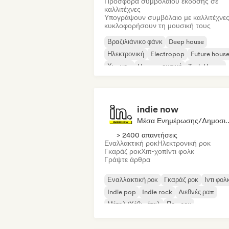
Προσφορά συμβολαίου έκδοσης σε
καλλιτέχνες
Υπογράψουν συμβόλαιο με καλλιτέχνες
κυκλοφορήσουν τη μουσική τους
Βραζιλιάνικο φάνκ
Deep house
Ηλεκτρονική
Electropop
Future hous
Χιπ-χοπ
House μουσική
Tech House
indie now
Μέσα Ενημέρωσης/
> 2400 απαντήσεις
Εναλλακτική ροκ
Ηλεκτρονική ροκ
Γκαράζ ροκ
Χιπ-χοπ
Ιντι φολκ
Γράψτε άρθρα
Εναλλακτική ροκ
Γκαράζ ροκ
Ιντι φολ
Indie pop
Indie rock
Διεθνές ραπ
Μέταλ/Χέβι μέταλ
Ποπ ροκ