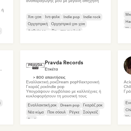
αναπαραγωγής μου με μεγάλη απήχηση
 ή
Μπ
Χιπ-χοπ
Ιντι φολκ
Indie pop
Indie rock
Ha
Ορχηστρική
Ορχηστρικό χιπ-χοπ
Ψυ
e
Διεθνές ραπ
Ραπ στα αγγλικά
Pravda Records
Δημοσιογράφος
Ετικέτα
> 800 απαντήσεις
Εναλλακτική ροκ
Dream pop
Ηλεκτρονική
Aci
Γκαράζ ροκ
Indie pop
Chil
Υπογράψουν συμβόλαιο με καλλιτέχνες ή
Γρά
κυκλοφορήσουν τη μουσική τους
κ
Εν
Εναλλακτική ροκ
Dream pop
Γκαράζ ροκ
Chi
Νέα κύμα
Ποπ σόουλ
Ρέγκε
Σούγκεϊζ
Μο
Soul
Ho