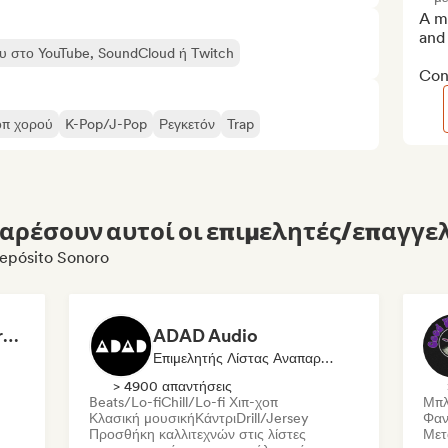
A me
and
ου στο YouTube, SoundCloud ή Twitch
Cont
π χορού
K-Pop/J-Pop
Ρεγκετόν
Trap
αρέσουν αυτοί οι επιμελητές/επαγγελ
Depósito Sonoro
Dreamers Island Entertainment
ADAD Audio
Επιμελητής Λίστας Αναπαραγωγής
> 4900 απαντήσεις
Beats/Lo-fi
Chill/Lo-fi Χιπ-χοπ
Μπλ
Κλασική μουσική
Κάντρι
Drill/Jersey
Φαν
Προσθήκη καλλιτεχνών στις λίστες
Μετ