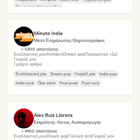
Ροκ εν ρολ/Κλασικό Ροκ
Minuto Indie
Μέσα Ενημέρωσης/Δημοσιογράφος
> 5300 απαντήσεις
Εναλλακτική ροκ
Ambient
Dream pop
Πειραματική τζαζ
Γκαράζ ροκ
Γράψτε άρθρα
Εναλλακτική ροκ
Dream pop
Γκαράζ ροκ
Indie pop
Indie rock
Ποπ πανκ
Post punk
Post rock
Alex Ruiz Llorens
Επιμελητής Λίστας Αναπαραγωγής
> 4100 απαντήσεις
Εναλλακτική ροκ
Dream pop
Γαλλική ποπ
Γκαράζ ροκ