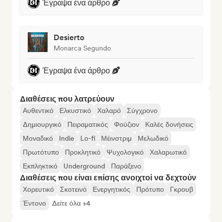
Έγραψα ένα άρθρο
Desierto
Monarca Segundo
Έγραψα ένα άρθρο
Διαθέσεις που λατρεύουν
Αυθεντικό
Ελκυστικό
Χαλαρό
Σύγχρονο
Δημιουργικό
Πειραματικός
Φούζιον
Καλές δονήσεις
Μοναδικό
Indie
Lo-fi
Μέινστριμ
Μελωδικό
Πρωτότυπο
Προκλητικό
Ψυχολογικό
Χαλαρωτικό
Εκπληκτικό
Underground
Παράξενο
Διαθέσεις που είναι επίσης ανοιχτοί να δεχτούν
Χορευτικό
Σκοτεινό
Ενεργητικός
Πρότυπο
Γκρουβ
Έντονο
Δείτε όλα +4