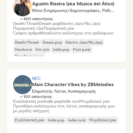
Agustín Riestra (aka Música del Ático)
Μέσα Ενημέρωσης/Δημοσιογράφος, Ραδιόφωνος Σταθμός
> 400 απαντήσεις
Death/Thrash
Dream pop
Electro Jazz/Nu Jazz
Πειραματική τζαζ
Πειραματική ροκ
Γράψτε άρθρα
Μεταδώστε καλλιτέχνες στο ραδιόφωνο
Death/Thrash
Dream pop
Electro Jazz/Nu Jazz
Hardcore
Χιπ-χοπ
Indie pop
Post punk
Προοδευτικό ροκ
ΝΈΟ
Main Character Vibes by ZBMelodies
Επιμελητής Λίστας Αναπαραγωγής
< 100 απαντήσεις
Εναλλακτική ροκ
Indie pop
Indie rock
Ψυχεδελικό ροκ
Προσθήκη καλλιτεχνών στις λίστες αναπαραγωγής μου
με μεγάλη απήχηση
Εναλλακτική ροκ
Indie pop
Indie rock
Ψυχεδελικό ροκ