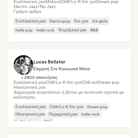
Εναλλακτική ροκ
Μπλουζ
Chill/Lo-fi Χιπ-χοπ
Dream pop
Electro Jazz/Nu Jazz
Γράψτε άρθρα
Εναλλακτική ροκ
Electropop
Χιπ-χοπ
Ιντι φολκ
Indie pop
Indie rock
Ψυχεδελικό ροκ
R&B
Lucas Bellator
Επιρροή Στα Κοινωνικά Μέσα
> 2400 απαντήσεις
Εναλλακτική ροκ
Chill/Lo-fi Χιπ-χοπ
Chill out
Dream pop
Ηλεκτρονική ροκ
Δημιουργία αναρτήσεων ή βίντεο με αντίκτυπο σχετικά με
καλλιτέχνες
Εναλλακτική ροκ
Chill/Lo-fi Χιπ-χοπ
Dream pop
Ηλεκτρονική ροκ
Πειραματική ροκ
Indie rock
Lofi bedroom
Νόιζ