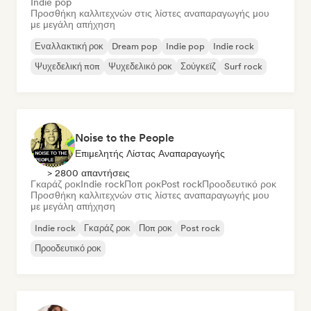
Indie pop
Προσθήκη καλλιτεχνών στις λίστες αναπαραγωγής μου
με μεγάλη απήχηση
Εναλλακτική ροκ
Dream pop
Indie pop
Indie rock
Ψυχεδελική ποπ
Ψυχεδελικό ροκ
Σούγκεϊζ
Surf rock
Noise to the People
Επιμελητής Λίστας Αναπαραγωγής
> 2800 απαντήσεις
Γκαράζ ροκ
Indie rock
Ποπ ροκ
Post rock
Προοδευτικό ροκ
Προσθήκη καλλιτεχνών στις λίστες αναπαραγωγής μου
με μεγάλη απήχηση
Indie rock
Γκαράζ ροκ
Ποπ ροκ
Post rock
Προοδευτικό ροκ