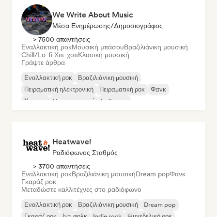
We Write About Music
Μέσα Ενημέρωσης/Δημοσιογράφος
> 7500 απαντήσεις
Εναλλακτική ροκ
Μουσική μπάσου
Βραζιλιάνικη μουσική
Chill/Lo-fi Χιπ-χοπ
Κλασική μουσική
Γράψτε άρθρα
Εναλλακτική ροκ
Βραζιλιάνικη μουσική
Πειραματική ηλεκτρονική
Πειραματική ροκ
Φανκ
Χιπ-χοπ
House μουσική
Indie pop
Heatwave!
Ραδιόφωνος Σταθμός
> 3700 απαντήσεις
Εναλλακτική ροκ
Βραζιλιάνικη μουσική
Dream pop
Φανκ
Γκαράζ ροκ
Μεταδώστε καλλιτέχνες στο ραδιόφωνο
Εναλλακτική ροκ
Βραζιλιάνικη μουσική
Dream pop
Γκαράζ ροκ
Ιντι φολκ
Indie rock
Ψυχεδελικό ροκ