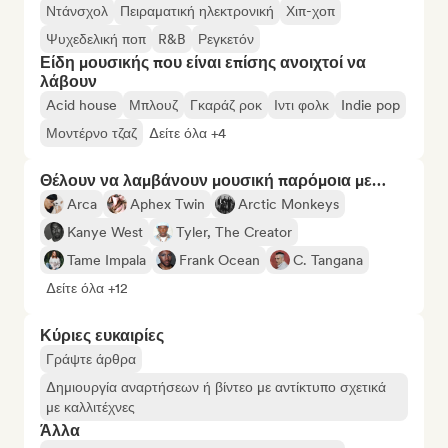
Ντάνσχολ
Πειραματική ηλεκτρονική
Χιπ-χοπ
Ψυχεδελική ποπ
R&B
Ρεγκετόν
Είδη μουσικής που είναι επίσης ανοιχτοί να
λάβουν
Acid house
Μπλουζ
Γκαράζ ροκ
Ιντι φολκ
Indie pop
Μοντέρνο τζαζ
Δείτε όλα +4
Θέλουν να λαμβάνουν μουσική παρόμοια με…
Arca
Aphex Twin
Arctic Monkeys
Kanye West
Tyler, The Creator
Tame Impala
Frank Ocean
C. Tangana
Δείτε όλα +12
Κύριες ευκαιρίες
Γράψτε άρθρα
Δημιουργία αναρτήσεων ή βίντεο με αντίκτυπο σχετικά
με καλλιτέχνες
Άλλα