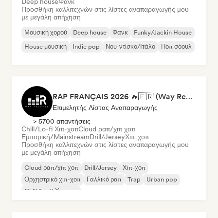
Deep house
Φανκ
Προσθήκη καλλιτεχνών στις λίστες αναπαραγωγής μου
με μεγάλη απήχηση
Μουσική χορού
Deep house
Φανκ
Funky/Jackin House
House μουσική
Indie pop
Νου-ντίσκο/Ιτάλο
Ποπ σόουλ
RAP FRANÇAIS 2026 🔥🇫🇷 (Way Records)
Επιμελητής Λίστας Αναπαραγωγής
> 5700 απαντήσεις
Chill/Lo-fi Χιπ-χοπ
Cloud ραπ/χιπ χοπ
Εμπορική/Mainstream
Drill/Jersey
Χιπ-χοπ
Προσθήκη καλλιτεχνών στις λίστες αναπαραγωγής μου
με μεγάλη απήχηση
Cloud ραπ/χιπ χοπ
Drill/Jersey
Χιπ-χοπ
Ορχηστρικό χιπ-χοπ
Γαλλικό ραπ
Trap
Urban pop
Chill/Lo-fi Χιπ-χοπ