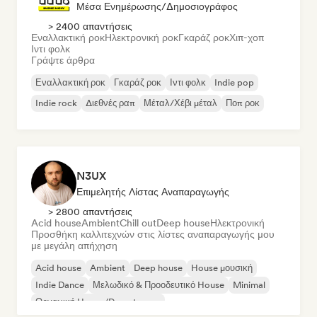
Μέσα Ενημέρωσης/Δημοσιογράφος
> 2400 απαντήσεις
Εναλλακτική ροκ
Ηλεκτρονική ροκ
Γκαράζ ροκ
Χιπ-χοπ
Ιντι φολκ
Γράψτε άρθρα
Εναλλακτική ροκ
Γκαράζ ροκ
Ιντι φολκ
Indie pop
Indie rock
Διεθνές ραπ
Μέταλ/Χέβι μέταλ
Ποπ ροκ
N3UX
Επιμελητής Λίστας Αναπαραγωγής
> 2800 απαντήσεις
Acid house
Ambient
Chill out
Deep house
Ηλεκτρονική
Προσθήκη καλλιτεχνών στις λίστες αναπαραγωγής μου
με μεγάλη απήχηση
Acid house
Ambient
Deep house
House μουσική
Indie Dance
Μελωδικό & Προοδευτικό House
Minimal
Οργανική House/Downtempo