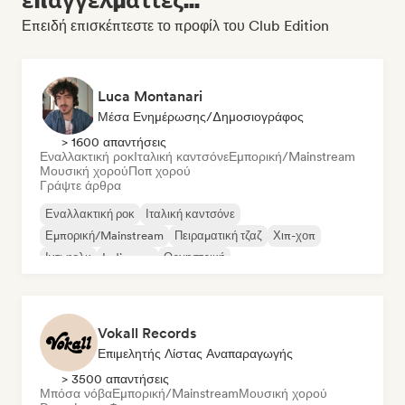
Επειδή επισκέπτεστε το προφίλ του Club Edition
Luca Montanari
Μέσα Ενημέρωσης/Δημοσιογράφος
> 1600 απαντήσεις
Εναλλακτική ροκ
Ιταλική καντσόνε
Εμπορική/Mainstream
Μουσική χορού
Ποπ χορού
Γράψτε άρθρα
Εναλλακτική ροκ
Ιταλική καντσόνε
Εμπορική/Mainstream
Πειραματική τζαζ
Χιπ-χοπ
Ιντι φολκ
Indie pop
Ορχηστρική
Vokall Records
Επιμελητής Λίστας Αναπαραγωγής
> 3500 απαντήσεις
Μπόσα νόβα
Εμπορική/Mainstream
Μουσική χορού