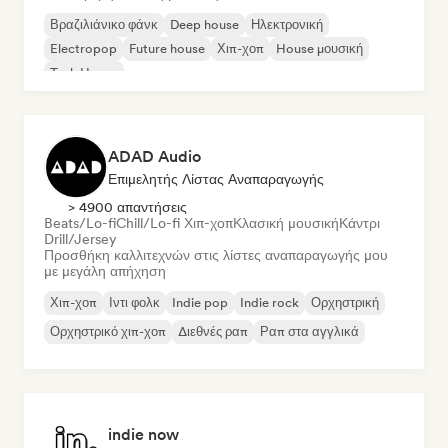
Βραζιλιάνικο φάνκ
Deep house
Ηλεκτρονική
Electropop
Future house
Χιπ-χοπ
House μουσική
Tech House
ADAD Audio
Επιμελητής Λίστας Αναπαραγωγής
> 4900 απαντήσεις
Beats/Lo-fi
Chill/Lo-fi Χιπ-χοπ
Κλασική μουσική
Κάντρι
Drill/Jersey
Προσθήκη καλλιτεχνών στις λίστες αναπαραγωγής μου
με μεγάλη απήχηση
Χιπ-χοπ
Ιντι φολκ
Indie pop
Indie rock
Ορχηστρική
Ορχηστρικό χιπ-χοπ
Διεθνές ραπ
Ραπ στα αγγλικά
indie now