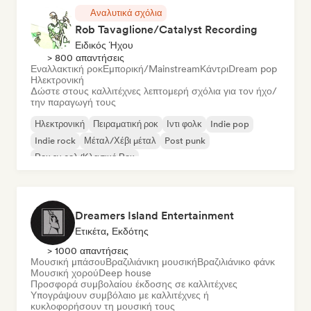
Αναλυτικά σχόλια
Rob Tavaglione/Catalyst Recording
Ειδικός Ήχου
> 800 απαντήσεις
Εναλλακτική ροκ
Εμπορική/Mainstream
Κάντρι
Dream pop
Ηλεκτρονική
Δώστε στους καλλιτέχνες λεπτομερή σχόλια για τον ήχο/
την παραγωγή τους
Ηλεκτρονική
Πειραματική ροκ
Ιντι φολκ
Indie pop
Indie rock
Μέταλ/Χέβι μέταλ
Post punk
Ροκ εν ρολ/Κλασικό Ροκ
Dreamers Island Entertainment
Ετικέτα, Εκδότης
> 1000 απαντήσεις
Μουσική μπάσου
Βραζιλιάνικη μουσική
Βραζιλιάνικο φάνκ
Μουσική χορού
Deep house
Προσφορά συμβολαίου έκδοσης σε καλλιτέχνες
Υπογράψουν συμβόλαιο με καλλιτέχνες ή
κυκλοφορήσουν τη μουσική τους