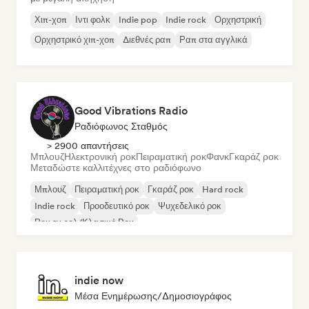
Χιπ-χοπ
Ιντι φολκ
Indie pop
Indie rock
Ορχηστρική
Ορχηστρικό χιπ-χοπ
Διεθνές ραπ
Ραπ στα αγγλικά
Good Vibrations Radio
Ραδιόφωνος Σταθμός
> 2900 απαντήσεις
Μπλουζ
Ηλεκτρονική ροκ
Πειραματική ροκ
Φανκ
Γκαράζ ροκ
Μεταδώστε καλλιτέχνες στο ραδιόφωνο
Μπλουζ
Πειραματική ροκ
Γκαράζ ροκ
Hard rock
Indie rock
Προοδευτικό ροκ
Ψυχεδελικό ροκ
Ροκ εν ρολ/Κλασικό Ροκ
indie now
Μέσα Ενημέρωσης/Δημοσιογράφος