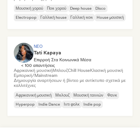
Μουσική χορού
Ποπ χορού
Deep house
Disco
Electropop
Γαλλική house
Γαλλική ποπ
House μουσική
ΝΈΟ
Tati Kapaya
Επιρροή Στα Κοινωνικά Μέσα
< 100 απαντήσεις
Αφρικανική μουσική
Μπλουζ
Chill House
Κλασική μουσική
Εμπορική/Mainstream
Δημιουργία αναρτήσεων ή βίντεο με αντίκτυπο σχετικά με
καλλιτέχνες
Αφρικανική μουσική
Μπλουζ
Μουσική ταινιών
Φανκ
Hyperpop
Indie Dance
Ιντι φολκ
Indie pop