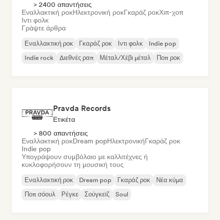
> 2400 απαντήσεις
Εναλλακτική ροκ
Ηλεκτρονική ροκ
Γκαράζ ροκ
Χιπ-χοπ
Ιντι φολκ
Γράψτε άρθρα
Εναλλακτική ροκ
Γκαράζ ροκ
Ιντι φολκ
Indie pop
Indie rock
Διεθνές ραπ
Μέταλ/Χέβι μέταλ
Ποπ ροκ
Pravda Records
Ετικέτα
> 800 απαντήσεις
Εναλλακτική ροκ
Dream pop
Ηλεκτρονική
Γκαράζ ροκ
Indie pop
Υπογράψουν συμβόλαιο με καλλιτέχνες ή
κυκλοφορήσουν τη μουσική τους
Εναλλακτική ροκ
Dream pop
Γκαράζ ροκ
Νέα κύμα
Ποπ σόουλ
Ρέγκε
Σούγκεϊζ
Soul