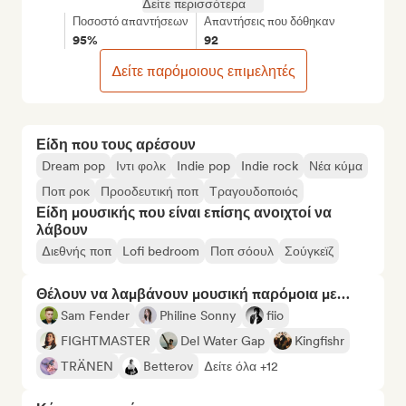
Δείτε περισσότερα
Ποσοστό απαντήσεων
Απαντήσεις που δόθηκαν
95%
92
Δείτε παρόμοιους επιμελητές
Είδη που τους αρέσουν
Dream pop
Ιντι φολκ
Indie pop
Indie rock
Νέα κύμα
Ποπ ροκ
Προοδευτική ποπ
Τραγουδοποιός
Είδη μουσικής που είναι επίσης ανοιχτοί να
λάβουν
Διεθνής ποπ
Lofi bedroom
Ποπ σόουλ
Σούγκεϊζ
Θέλουν να λαμβάνουν μουσική παρόμοια με…
Sam Fender
Philine Sonny
fiio
FIGHTMASTER
Del Water Gap
Kingfishr
TRÄNEN
Betterov
Δείτε όλα +12