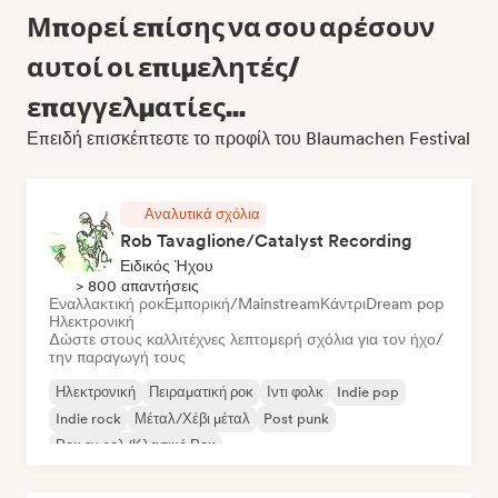
Μπορεί επίσης να σου αρέσουν
αυτοί οι επιμελητές/
επαγγελματίες...
Επειδή επισκέπτεστε το προφίλ του Blaumachen Festival
Αναλυτικά σχόλια
Rob Tavaglione/Catalyst Recording
Ειδικός Ήχου
> 800 απαντήσεις
Εναλλακτική ροκ
Εμπορική/Mainstream
Κάντρι
Dream pop
Ηλεκτρονική
Δώστε στους καλλιτέχνες λεπτομερή σχόλια για τον ήχο/
την παραγωγή τους
Ηλεκτρονική
Πειραματική ροκ
Ιντι φολκ
Indie pop
Indie rock
Μέταλ/Χέβι μέταλ
Post punk
Ροκ εν ρολ/Κλασικό Ροκ