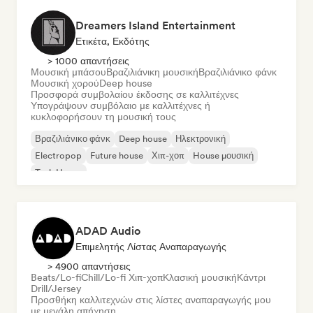
Dreamers Island Entertainment
Ετικέτα, Εκδότης
> 1000 απαντήσεις
Μουσική μπάσου
Βραζιλιάνικη μουσική
Βραζιλιάνικο φάνκ
Μουσική χορού
Deep house
Προσφορά συμβολαίου έκδοσης σε καλλιτέχνες
Υπογράψουν συμβόλαιο με καλλιτέχνες ή
κυκλοφορήσουν τη μουσική τους
Βραζιλιάνικο φάνκ
Deep house
Ηλεκτρονική
Electropop
Future house
Χιπ-χοπ
House μουσική
Tech House
ADAD Audio
Επιμελητής Λίστας Αναπαραγωγής
> 4900 απαντήσεις
Beats/Lo-fi
Chill/Lo-fi Χιπ-χοπ
Κλασική μουσική
Κάντρι
Drill/Jersey
Προσθήκη καλλιτεχνών στις λίστες αναπαραγωγής μου
με μεγάλη απήχηση