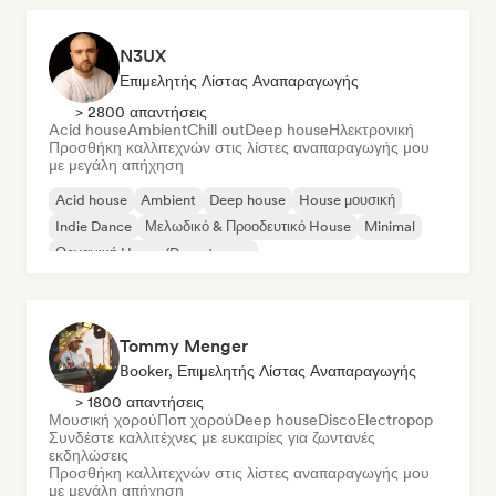
N3UX
Επιμελητής Λίστας Αναπαραγωγής
> 2800 απαντήσεις
Acid house
Ambient
Chill out
Deep house
Ηλεκτρονική
Προσθήκη καλλιτεχνών στις λίστες αναπαραγωγής μου
με μεγάλη απήχηση
Acid house
Ambient
Deep house
House μουσική
Indie Dance
Μελωδικό & Προοδευτικό House
Minimal
Οργανική House/Downtempo
Tommy Menger
Booker, Επιμελητής Λίστας Αναπαραγωγής
> 1800 απαντήσεις
Μουσική χορού
Ποπ χορού
Deep house
Disco
Electropop
Συνδέστε καλλιτέχνες με ευκαιρίες για ζωντανές
εκδηλώσεις
Προσθήκη καλλιτεχνών στις λίστες αναπαραγωγής μου
με μεγάλη απήχηση