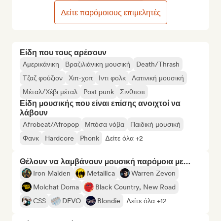
Δείτε παρόμοιους επιμελητές
Είδη που τους αρέσουν
Αμερικάνικη
Βραζιλιάνικη μουσική
Death/Thrash
Τζαζ φούζιον
Χιπ-χοπ
Ιντι φολκ
Λατινική μουσική
Μέταλ/Χέβι μέταλ
Post punk
Σινθποπ
Είδη μουσικής που είναι επίσης ανοιχτοί να
λάβουν
Afrobeat/Afropop
Μπόσα νόβα
Παιδική μουσική
Φανκ
Hardcore
Phonk
Δείτε όλα +2
Θέλουν να λαμβάνουν μουσική παρόμοια με…
Iron Maiden
Metallica
Warren Zevon
Molchat Doma
Black Country, New Road
CSS
DEVO
Blondie
Δείτε όλα +12