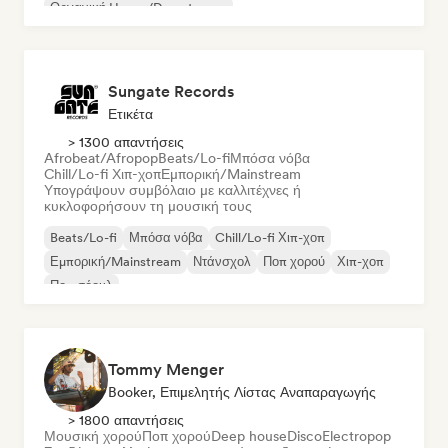
Οργανική House/Downtempo
Sungate Records
Ετικέτα
> 1300 απαντήσεις
Afrobeat/Afropop
Beats/Lo-fi
Μπόσα νόβα
Chill/Lo-fi Χιπ-χοπ
Εμπορική/Mainstream
Υπογράψουν συμβόλαιο με καλλιτέχνες ή
κυκλοφορήσουν τη μουσική τους
Beats/Lo-fi
Μπόσα νόβα
Chill/Lo-fi Χιπ-χοπ
Εμπορική/Mainstream
Ντάνσχολ
Ποπ χορού
Χιπ-χοπ
Ποπ σόουλ
Tommy Menger
Booker, Επιμελητής Λίστας Αναπαραγωγής
> 1800 απαντήσεις
Μουσική χορού
Ποπ χορού
Deep house
Disco
Electropop