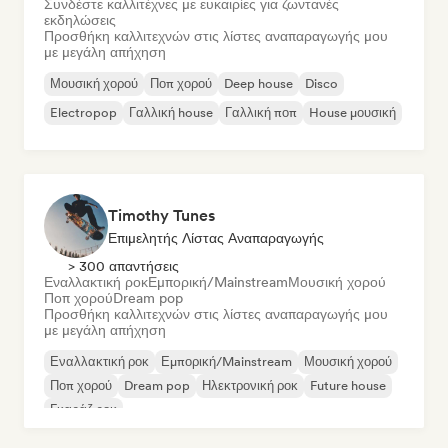
Συνδέστε καλλιτέχνες με ευκαιρίες για ζωντανές
εκδηλώσεις
Προσθήκη καλλιτεχνών στις λίστες αναπαραγωγής μου
με μεγάλη απήχηση
Μουσική χορού
Ποπ χορού
Deep house
Disco
Electropop
Γαλλική house
Γαλλική ποπ
House μουσική
Timothy Tunes
Επιμελητής Λίστας Αναπαραγωγής
> 300 απαντήσεις
Εναλλακτική ροκ
Εμπορική/Mainstream
Μουσική χορού
Ποπ χορού
Dream pop
Προσθήκη καλλιτεχνών στις λίστες αναπαραγωγής μου
με μεγάλη απήχηση
Εναλλακτική ροκ
Εμπορική/Mainstream
Μουσική χορού
Ποπ χορού
Dream pop
Ηλεκτρονική ροκ
Future house
Γκαράζ ροκ