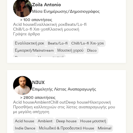
Zoila Antonio
Μέσα Ενημέρωσης/Δημοσιογράφος
> 100 απαντήσεις
Acid house
Εναλλακτική ροκ
Beats/Lo-fi
Chill/Lo-fi Χιπ-χοπ
Κλασική μουσική
Γράψτε άρθρα
Εναλλακτική ροκ
Beats/Lo-fi
Chill/Lo-fi Χιπ-χοπ
Εμπορική/Mainstream
Μουσική χορού
Disco
Dream pop
House μουσική
N3UX
Επιμελητής Λίστας Αναπαραγωγής
> 2800 απαντήσεις
Acid house
Ambient
Chill out
Deep house
Ηλεκτρονική
Προσθήκη καλλιτεχνών στις λίστες αναπαραγωγής μου
με μεγάλη απήχηση
Acid house
Ambient
Deep house
House μουσική
Indie Dance
Μελωδικό & Προοδευτικό House
Minimal