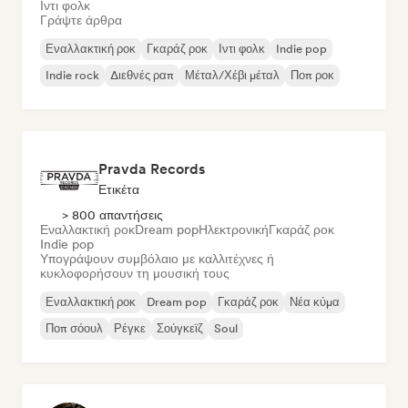
Ιντι φολκ
Γράψτε άρθρα
Εναλλακτική ροκ
Γκαράζ ροκ
Ιντι φολκ
Indie pop
Indie rock
Διεθνές ραπ
Μέταλ/Χέβι μέταλ
Ποπ ροκ
Pravda Records
Ετικέτα
> 800 απαντήσεις
Εναλλακτική ροκ
Dream pop
Ηλεκτρονική
Γκαράζ ροκ
Indie pop
Υπογράψουν συμβόλαιο με καλλιτέχνες ή
κυκλοφορήσουν τη μουσική τους
Εναλλακτική ροκ
Dream pop
Γκαράζ ροκ
Νέα κύμα
Ποπ σόουλ
Ρέγκε
Σούγκεϊζ
Soul