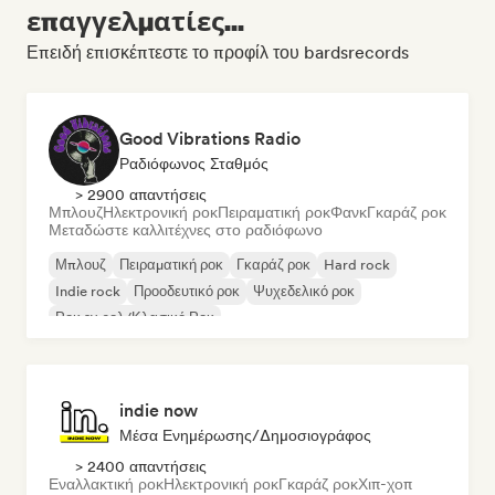
επαγγελματίες...
Επειδή επισκέπτεστε το προφίλ του bardsrecords
Good Vibrations Radio
Ραδιόφωνος Σταθμός
> 2900 απαντήσεις
Μπλουζ
Ηλεκτρονική ροκ
Πειραματική ροκ
Φανκ
Γκαράζ ροκ
Μεταδώστε καλλιτέχνες στο ραδιόφωνο
Μπλουζ
Πειραματική ροκ
Γκαράζ ροκ
Hard rock
Indie rock
Προοδευτικό ροκ
Ψυχεδελικό ροκ
Ροκ εν ρολ/Κλασικό Ροκ
indie now
Μέσα Ενημέρωσης/Δημοσιογράφος
> 2400 απαντήσεις
Εναλλακτική ροκ
Ηλεκτρονική ροκ
Γκαράζ ροκ
Χιπ-χοπ