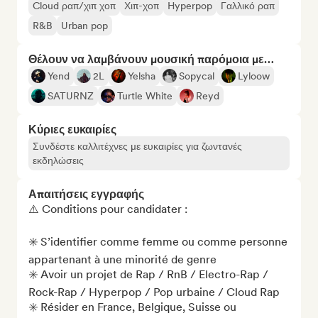
Cloud ραπ/χιπ χοπ
Χιπ-χοπ
Hyperpop
Γαλλικό ραπ
R&B
Urban pop
Θέλουν να λαμβάνουν μουσική παρόμοια με…
Yend
2L
Yelsha
Sopycal
Lyloow
SATURNZ
Turtle White
Reyd
Κύριες ευκαιρίες
Συνδέστε καλλιτέχνες με ευκαιρίες για ζωντανές
εκδηλώσεις
Απαιτήσεις εγγραφής
⚠️ Conditions pour candidater : 

✳️ S’identifier comme femme ou comme personne 
appartenant à une minorité de genre

✳️ Avoir un projet de Rap / RnB / Electro-Rap / 
Rock-Rap / Hyperpop / Pop urbaine / Cloud Rap 

✳️ Résider en France, Belgique, Suisse ou 