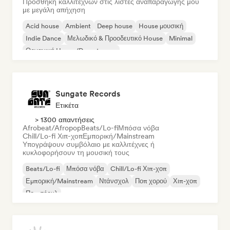
Προσθήκη καλλιτεχνών στις λίστες αναπαραγωγής μου
με μεγάλη απήχηση
Acid house
Ambient
Deep house
House μουσική
Indie Dance
Μελωδικό & Προοδευτικό House
Minimal
Οργανική House/Downtempo
Sungate Records
Ετικέτα
> 1300 απαντήσεις
Afrobeat/Afropop
Beats/Lo-fi
Μπόσα νόβα
Chill/Lo-fi Χιπ-χοπ
Εμπορική/Mainstream
Υπογράψουν συμβόλαιο με καλλιτέχνες ή
κυκλοφορήσουν τη μουσική τους
Beats/Lo-fi
Μπόσα νόβα
Chill/Lo-fi Χιπ-χοπ
Εμπορική/Mainstream
Ντάνσχολ
Ποπ χορού
Χιπ-χοπ
Ποπ σόουλ