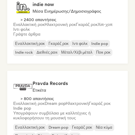
indie now
Μέσα Ενημέρωσης/Δημοσιογράφος
> 2400 απαντήσεις
Εναλλακτική ροκ
Ηλεκτρονική ροκ
Γκαράζ ροκ
Χιπ-χοπ
Ιντι φολκ
Γράψτε άρθρα
Εναλλακτική ροκ
Γκαράζ ροκ
Ιντι φολκ
Indie pop
Indie rock
Διεθνές ραπ
Μέταλ/Χέβι μέταλ
Ποπ ροκ
Pravda Records
Ετικέτα
> 800 απαντήσεις
Εναλλακτική ροκ
Dream pop
Ηλεκτρονική
Γκαράζ ροκ
Indie pop
Υπογράψουν συμβόλαιο με καλλιτέχνες ή
κυκλοφορήσουν τη μουσική τους
Εναλλακτική ροκ
Dream pop
Γκαράζ ροκ
Νέα κύμα