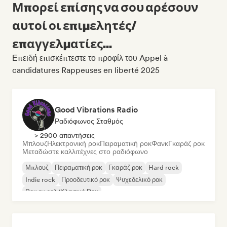
Μπορεί επίσης να σου αρέσουν
αυτοί οι επιμελητές/
επαγγελματίες...
Επειδή επισκέπτεστε το προφίλ του Appel à
candidatures Rappeuses en liberté 2025
Good Vibrations Radio
Ραδιόφωνος Σταθμός
> 2900 απαντήσεις
Μπλουζ
Ηλεκτρονική ροκ
Πειραματική ροκ
Φανκ
Γκαράζ ροκ
Μεταδώστε καλλιτέχνες στο ραδιόφωνο
Μπλουζ
Πειραματική ροκ
Γκαράζ ροκ
Hard rock
Indie rock
Προοδευτικό ροκ
Ψυχεδελικό ροκ
Ροκ εν ρολ/Κλασικό Ροκ