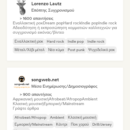
Lorenzo Lautz
Επόπτης Συγχρονισμού
> 1600 απαντήσεις
Εναλλακτική ροκ
Dream pop
Hard rock
Indie pop
Indie rock
Αδειοδότηση ή εκπροσώπηση κομματιών καλλιτεχνών για
συγχρονισμό εικόνας/βίντεο
Εναλλακτική ροκ
Hard rock
Indie pop
Indie rock
Μέταλ/Χέβι μέταλ
Νέα κύμα
Post punk
Ψυχεδελικό ροκ
songweb.net
Μέσα Ενημέρωσης/Δημοσιογράφος
> 900 απαντήσεις
Αφρικανική μουσική
Afrobeat/Afropop
Ambient
Κλασική μουσική
Εμπορική/Mainstream
Γράψτε άρθρα
Afrobeat/Afropop
Ambient
Κλασική μουσική
Εμπορική/Mainstream
Κάντρι
Ποπ χορού
Drill/Jersey