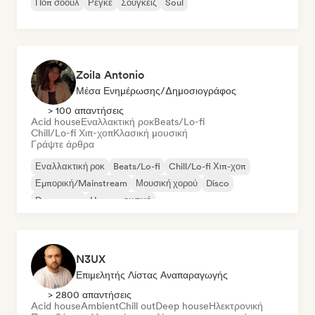
Ποπ σόουλ
Ρέγκε
Σούγκεϊζ
Soul
Zoila Antonio
Μέσα Ενημέρωσης/Δημοσιογράφος
> 100 απαντήσεις
Acid house
Εναλλακτική ροκ
Beats/Lo-fi
Chill/Lo-fi Χιπ-χοπ
Κλασική μουσική
Γράψτε άρθρα
Εναλλακτική ροκ
Beats/Lo-fi
Chill/Lo-fi Χιπ-χοπ
Εμπορική/Mainstream
Μουσική χορού
Disco
Dream pop
House μουσική
N3UX
Επιμελητής Λίστας Αναπαραγωγής
> 2800 απαντήσεις
Acid house
Ambient
Chill out
Deep house
Ηλεκτρονική