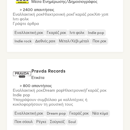
Μέσα Ενημέρωσης/Δημοσιογράφος
> 2400 απαντήσεις
Εναλλακτική ροκ
Ηλεκτρονική ροκ
Γκαράζ ροκ
Χιπ-χοπ
Ιντι φολκ
Γράψτε άρθρα
Εναλλακτική ροκ
Γκαράζ ροκ
Ιντι φολκ
Indie pop
Indie rock
Διεθνές ραπ
Μέταλ/Χέβι μέταλ
Ποπ ροκ
Pravda Records
Ετικέτα
> 800 απαντήσεις
Εναλλακτική ροκ
Dream pop
Ηλεκτρονική
Γκαράζ ροκ
Indie pop
Υπογράψουν συμβόλαιο με καλλιτέχνες ή
κυκλοφορήσουν τη μουσική τους
Εναλλακτική ροκ
Dream pop
Γκαράζ ροκ
Νέα κύμα
Ποπ σόουλ
Ρέγκε
Σούγκεϊζ
Soul