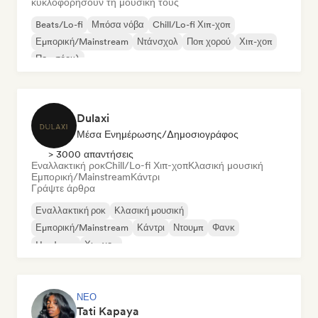
κυκλοφορήσουν τη μουσική τους
Beats/Lo-fi
Μπόσα νόβα
Chill/Lo-fi Χιπ-χοπ
Εμπορική/Mainstream
Ντάνσχολ
Ποπ χορού
Χιπ-χοπ
Ποπ σόουλ
Dulaxi
Μέσα Ενημέρωσης/Δημοσιογράφος
> 3000 απαντήσεις
Εναλλακτική ροκ
Chill/Lo-fi Χιπ-χοπ
Κλασική μουσική
Εμπορική/Mainstream
Κάντρι
Γράψτε άρθρα
Εναλλακτική ροκ
Κλασική μουσική
Εμπορική/Mainstream
Κάντρι
Ντουμπ
Φανκ
Hardcore
Χιπ-χοπ
ΝΈΟ
Tati Kapaya