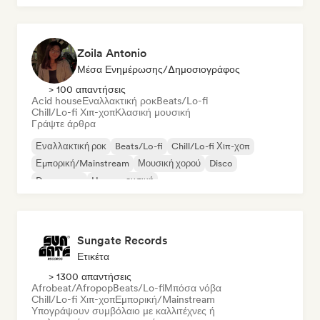
Zoila Antonio
Μέσα Ενημέρωσης/Δημοσιογράφος
> 100 απαντήσεις
Acid house
Εναλλακτική ροκ
Beats/Lo-fi
Chill/Lo-fi Χιπ-χοπ
Κλασική μουσική
Γράψτε άρθρα
Εναλλακτική ροκ
Beats/Lo-fi
Chill/Lo-fi Χιπ-χοπ
Εμπορική/Mainstream
Μουσική χορού
Disco
Dream pop
House μουσική
Sungate Records
Ετικέτα
> 1300 απαντήσεις
Afrobeat/Afropop
Beats/Lo-fi
Μπόσα νόβα
Chill/Lo-fi Χιπ-χοπ
Εμπορική/Mainstream
Υπογράψουν συμβόλαιο με καλλιτέχνες ή