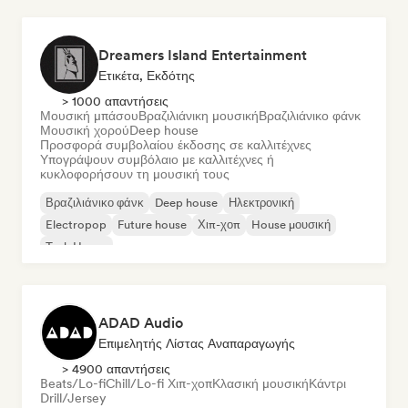
Dreamers Island Entertainment
Ετικέτα, Εκδότης
> 1000 απαντήσεις
Μουσική μπάσου
Βραζιλιάνικη μουσική
Βραζιλιάνικο φάνκ
Μουσική χορού
Deep house
Προσφορά συμβολαίου έκδοσης σε καλλιτέχνες
Υπογράψουν συμβόλαιο με καλλιτέχνες ή
κυκλοφορήσουν τη μουσική τους
Βραζιλιάνικο φάνκ
Deep house
Ηλεκτρονική
Electropop
Future house
Χιπ-χοπ
House μουσική
Tech House
ADAD Audio
Επιμελητής Λίστας Αναπαραγωγής
> 4900 απαντήσεις
Beats/Lo-fi
Chill/Lo-fi Χιπ-χοπ
Κλασική μουσική
Κάντρι
Drill/Jersey