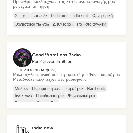
Προσθήκη καλλιτεχνών στις λίστες αναπαραγωγής μου
με μεγάλη απήχηση
Χιπ-χοπ
Ιντι φολκ
Indie pop
Indie rock
Ορχηστρική
Ορχηστρικό χιπ-χοπ
Διεθνές ραπ
Ραπ στα αγγλικά
Good Vibrations Radio
Ραδιόφωνος Σταθμός
> 2900 απαντήσεις
Μπλουζ
Ηλεκτρονική ροκ
Πειραματική ροκ
Φανκ
Γκαράζ ροκ
Μεταδώστε καλλιτέχνες στο ραδιόφωνο
Μπλουζ
Πειραματική ροκ
Γκαράζ ροκ
Hard rock
Indie rock
Προοδευτικό ροκ
Ψυχεδελικό ροκ
Ροκ εν ρολ/Κλασικό Ροκ
indie now