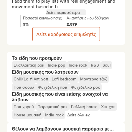
I add them to playlists with real engagement and 
movement based in ti...
Δείτε περισσότερα
Ποσοστό κοινοποίησης
Απαντήσεις που δόθηκαν
5%
2,879
Δείτε παρόμοιους επιμελητές
Τα είδη που προτιμούν
Εναλλακτική ροκ
Indie pop
Indie rock
R&B
Soul
Είδη μουσικής που λατρεύουν
Chill/Lo-fi Χιπ-χοπ
Lofi bedroom
Μοντέρνο τζαζ
Ποπ σόουλ
Ψυχεδελική ποπ
Ψυχεδελικό ροκ
Είδη μουσικής που είναι επίσης ανοιχτοί να
λάβουν
Ποπ χορού
Πειραματική ροκ
Γαλλική house
Χιπ-χοπ
House μουσική
Indie rock
Δείτε όλα +2
Θέλουν να λαμβάνουν μουσική παρόμοια με…